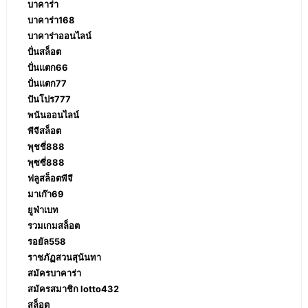
บาคาร่า
บาคาร่า168
บาคาร่าออนไลน์
ปั่นสล็อต
ปั่นแตก66
ปั่นแตก77
ปันโปร777
พนันออนไลน์
พีจีสล็อต
พุชชี่888
พุซซี่888
ฟลูสล็อตพีจี
มาเก๊า69
ยูฟ่าเบท
รวมเกมสล็อต
รอยัล558
ราชภัฏสวนสุนันทา
สมัครบาคาร่า
สมัครสมาชิก lotto432
สล็อต