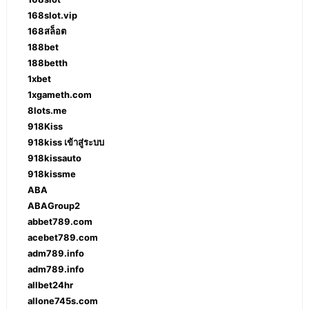
168slot.vip
168สล็อต
188bet
188betth
1xbet
1xgameth.com
8lots.me
918Kiss
918kiss เข้าสู่ระบบ
918kissauto
918kissme
ABA
ABAGroup2
abbet789.com
acebet789.com
adm789.info
adm789.info
allbet24hr
allone745s.com