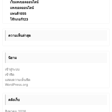
เว็บแทงบอลออนไลน์
แทงบอลออนไลน์
แพนด้า555
โจ๊กเกอร์123
ความเห็นล่าสุด
นิยาม
เข้าสู่ระบบ
เข้าฟีด
แสดงความเห็นฟีด
WordPress.org
คลังเก็บ
สิงหาคม 2026