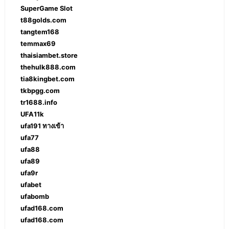
SuperGame Slot
t88golds.com
tangtem168
temmax69
thaisiambet.store
thehulk888.com
tia8kingbet.com
tkbpgg.com
tr1688.info
UFA11k
ufa191 ทางเข้า
ufa77
ufa88
ufa89
ufa9r
ufabet
ufabomb
ufad168.com
ufad168.com