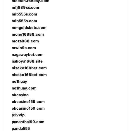
meekin365day.com
mfj889xx.com
mib555s.com
mib555s.com
mmgoldsbets.com
mono16888.com
moza888.com
mwin9s.com
nagawaybet.com
nakoya1688.site
niseko168bet.com
niseko168bet.com
no1huay
no1huay.com
okcasino
okcasino159.com
okcasino159.com
p2vvip
pananthai99.com
panda555