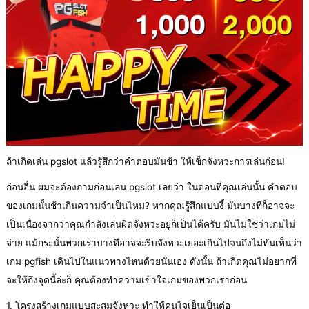
ถ้าเกิดเล่น pgslot แล้วรู้สึกว่าคำตอบมันช้า ให้เช็กจังหวะการเล่นก่อน!
ก่อนอื่น ผมจะต้องถามก่อนเล่น pgslot เลยว่า ในตอนที่คุณเล่นนั้น คำตอบ
ของเกมนั้นช้าเกินความจำเป็นไหม? หากคุณรู้สึกแบบงี้ มันบางทีก็อาจจะ
เป็นเนื่องจากว่าคุณกำลังเล่นผิดจังหวะอยู่ก็เป็นได้ครับ มันไม่ใช่ว่าเกมไม่
จ่าย แม้กระนั้นพวกเราบางทีอาจจะรีบจังหวะเยอะเกินไปจนถึงไม่ทันเห็นว่า
เกม pgfish เดินไปในแนวทางไหนด้วยนั่นเอง ดังนั้น ถ้าเกิดคุณไม่อยากที่
จะให้ถึงจุดนี้ล่ะก็ คุณต้องทำความเข้าใจเกมของพวกเราก่อน
1. โครงสร้างเกมแบบสะสมจังหวะ ทำให้คนใจเย็นเป็นต่อ