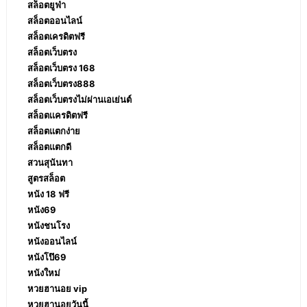
สล็อตยูฟ่า
สล็อตออนไลน์
สล็อตเครดิตฟรี
สล็อตเว็บตรง
สล็อตเว็บตรง 168
สล็อตเว็บตรง888
สล็อตเว็บตรงไม่ผ่านเอเย่นต์
สล็อตเเครดิตฟรี
สล็อตแตกง่าย
สล็อตแตกดี
สวนสุนันทา
สูตรสล็อต
หนัง 18 ฟรี
หนัง69
หนังชนโรง
หนังออนไลน์
หนังโป๊69
หนังใหม่
หวยฮานอย vip
หวยฮานอยวันนี้