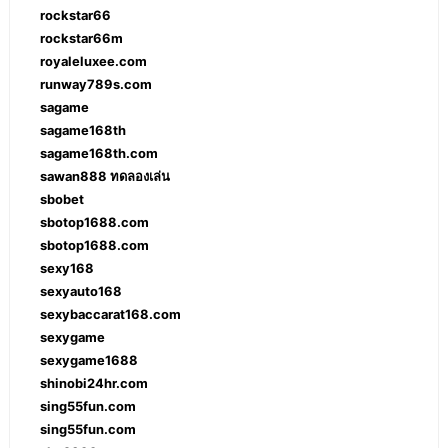
rockstar66
rockstar66m
royaleluxee.com
runway789s.com
sagame
sagame168th
sagame168th.com
sawan888 ทดลองเล่น
sbobet
sbotop1688.com
sbotop1688.com
sexy168
sexyauto168
sexybaccarat168.com
sexygame
sexygame1688
shinobi24hr.com
sing55fun.com
sing55fun.com