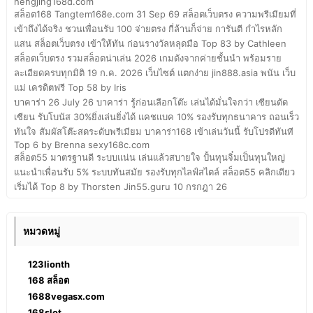
hengjing168d.com
สล็อต168 Tangtem168e.com 31 Sep 69 สล็อตเว็บตรง ความพรีเมียมที่
เข้าถึงได้จริง ชวนเพื่อนรับ 100 จ่ายตรง กี่ล้านก็จ่าย การันตี กำไรหลัก
แสน สล็อตเว็บตรง เข้าให้ทัน ก่อนรางวัลหลุดมือ Top 83 by Cathleen
สล็อตเว็บตรง รวมสล็อตน่าเล่น 2026 เกมดังจากค่ายชั้นนำ พร้อมราย
ละเอียดครบทุกมิติ 19 ก.ค. 2026 เว็บไซต์ แตกง่าย jin888.asia พนัน เว็บ
แม่ เครดิตฟรี Top 58 by Iris
บาคาร่า 26 July 26 บาคาร่า รู้ก่อนเลือกโต๊ะ เล่นได้มั่นใจกว่า เซียนตัด
เซียน รับโบนัส 30%ยิ่งเล่นยิ่งได้ แคชแบค 10% รองรับทุกธนาคาร ถอนเร็ว
ทันใจ สัมผัสโต๊ะสดระดับพรีเมียม บาคาร่า168 เข้าเล่นวันนี้ รับโปรดีทันที
Top 6 by Brenna sexy168c.com
สล็อต55 มาตรฐานดี ระบบแน่น เล่นแล้วสบายใจ ปั้นทุนจิ๋มเป็นทุนใหญ่
แนะนำเพื่อนรับ 5% ระบบทันสมัย รองรับทุกไลฟ์สไตล์ สล็อต55 คลิกเดียว
เริ่มได้ Top 8 by Thorsten Jin55.guru 10 กรกฎา 26
หมวดหมู่
123lionth
168 สล็อต
1688vegasx.com
168slot