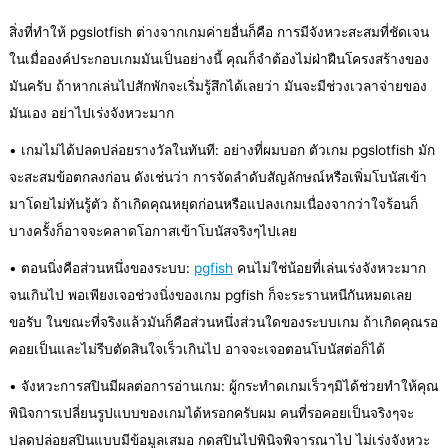
สิ่งที่ทำให้ pgslotfish ต่างจากเกมค่ายอื่นก็คือ การมีจังหวะสะสมที่ชัดเจน
ในเมื่อองค์ประกอบเกมมันเป็นอย่างนี้ คุณก็จำต้องไม่ฝ่าฝืนโครงสร้างของ
มันครับ ถ้าหากเล่นไปสักพักจะเริ่มรู้สึกได้เลยว่า มันจะมีช่วงเวลาจ่ายของ
มันเอง อย่าไปเร่งจังหวะมาก
• เกมไม่ได้ปลดปล่อยรางวัลในทันที: อย่างที่ผมบอก ตัวเกม pgslotfish มัก
จะสะสมข้อตกลงก่อน ดังเช่นว่า การจัดลำดับสัญลักษณ์หรือเพิ่มโบนัสเข้า
มาโดยไม่ทันรู้ตัว ถ้าเกิดคุณหยุดก่อนหรือแปลงเกมเนื่องจากว่าใจร้อนก็
บางครั้งก็อาจจะคลาดโอกาสเข้าโบนัสจริงๆไปเลย
• ตอนนิ่งคือส่วนหนึ่งของระบบ:
pgfish
คนไม่ใช่น้อยที่เล่นเร่งจังหวะมาก
จนเกินไป พอเพียงเจอช่วงนิ่งของเกม pgfish ก็จะระรานหนีกันหมดเลย
ขอรับ ในขณะที่จริงแล้วมันก็คือส่วนหนึ่งส่วนใดของระบบเกม ถ้าเกิดคุณรอ
คอยเป็นและไม่รีบตัดสินใจเร็วเกินไป อาจจะเจอตอนโบนัสต่อก็ได้
• จังหวะการสปินมีผลต่อการอ่านเกม: ผู้กระทำดเกมเร็วๆมิได้ช่วยทำให้คุณ
พินิจการเปลี่ยนรูปแบบของเกมได้หรอกครับผม คนที่รอคอยเป็นจริงๆจะ
ปลดปล่อยสปินแบบมีข้อมูลเสมอ กดสปินไปพินิจพิจารณาไป ไม่เร่งจังหวะ