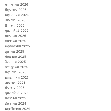
กรกฎาคม 2026
มิถุนายน 2026
พฤษภาคม 2026
เมษายน 2026
มีนาคม 2026
กุมภาพันธ์ 2026
มกราคม 2026
ธันวาคม 2025
พฤศจิกายน 2025
ตุลาคม 2025
กันยายน 2025
สิงหาคม 2025
กรกฎาคม 2025
มิถุนายน 2025
พฤษภาคม 2025
เมษายน 2025
มีนาคม 2025
กุมภาพันธ์ 2025
มกราคม 2025
ธันวาคม 2024
พฤศจิกายน 2024