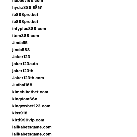
hubbet168.com
hydra888 สล็อต
ib888pro.bet
ib888pro.bet
infyplus888.com
item388.com
Jinda55
jinda888
Joker123
joker123auto
joker123th
Joker123th.com
Judhai168
kimchibetbet.com
kingdom66n
kingxxxbet123.com
kiss918
kitti999vip.com
lalikabetsgame.com
lalikabetsgame.com