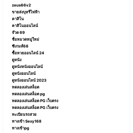
zeus66v2
ขายส่งบุหรี่ไฟฟ้า
คาสิโน
คาสิโนออนไลน์
จ๊วด 69
ชื่อหมวดหมู่ใหม่
ซีเกมส์68
ซื้อหวยออนไลน์ 24
ดูหนัง
ดูหนังหนังออนไลน์
ดูหนังออนไลน์
ดูหนังออนไลน์ 2023
ทดลองเล่นสล็อต
ทดลองเล่นสล็อต pg
ทดลองเล่นสล็อต PG เว็บตรง
ทดลองเล่นสล็อต PG เว็บตรง
ทะเบียนรถสวย
ทางเข้า Sexy168
ทางเข้าpg