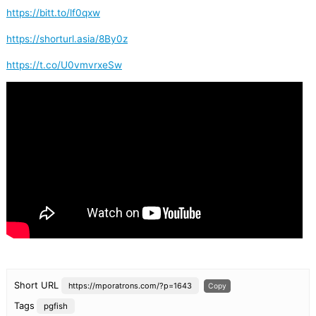
https://bitt.to/lf0qxw
https://shorturl.asia/8By0z
https://t.co/U0vmvrxeSw
Short URL
https://mporatrons.com/?p=1643
Copy
Tags
pgfish