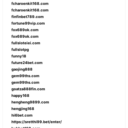
fcharoenkit168.com
fcharoenkit168.com
finfinbet789.com
fortune99vip.com
fox689ok.com
fox689ok.com
fullsloteiei.com
fullslotpg
funny18
future24bet.com
gaojing888
gem99ths.com
gem99ths.com
goatza888fin.com
happy168
hengheng9899.com
hengjing168
hi6bet.com
https://sretthi99.bet/enter/