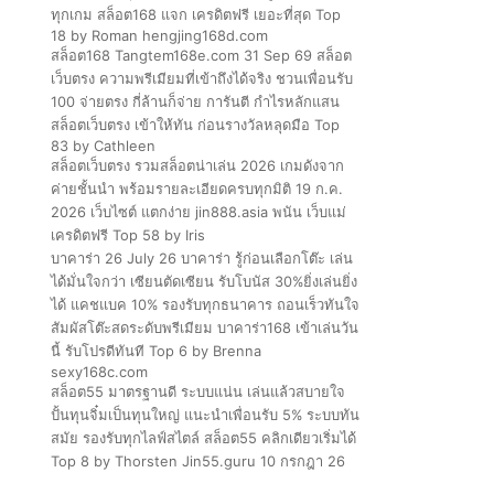
ทุกเกม สล็อต168 แจก เครดิตฟรี เยอะที่สุด Top
18 by Roman hengjing168d.com
สล็อต168 Tangtem168e.com 31 Sep 69 สล็อต
เว็บตรง ความพรีเมียมที่เข้าถึงได้จริง ชวนเพื่อนรับ
100 จ่ายตรง กี่ล้านก็จ่าย การันตี กำไรหลักแสน
สล็อตเว็บตรง เข้าให้ทัน ก่อนรางวัลหลุดมือ Top
83 by Cathleen
สล็อตเว็บตรง รวมสล็อตน่าเล่น 2026 เกมดังจาก
ค่ายชั้นนำ พร้อมรายละเอียดครบทุกมิติ 19 ก.ค.
2026 เว็บไซต์ แตกง่าย jin888.asia พนัน เว็บแม่
เครดิตฟรี Top 58 by Iris
บาคาร่า 26 July 26 บาคาร่า รู้ก่อนเลือกโต๊ะ เล่น
ได้มั่นใจกว่า เซียนตัดเซียน รับโบนัส 30%ยิ่งเล่นยิ่ง
ได้ แคชแบค 10% รองรับทุกธนาคาร ถอนเร็วทันใจ
สัมผัสโต๊ะสดระดับพรีเมียม บาคาร่า168 เข้าเล่นวัน
นี้ รับโปรดีทันที Top 6 by Brenna
sexy168c.com
สล็อต55 มาตรฐานดี ระบบแน่น เล่นแล้วสบายใจ
ปั้นทุนจิ๋มเป็นทุนใหญ่ แนะนำเพื่อนรับ 5% ระบบทัน
สมัย รองรับทุกไลฟ์สไตล์ สล็อต55 คลิกเดียวเริ่มได้
Top 8 by Thorsten Jin55.guru 10 กรกฎา 26