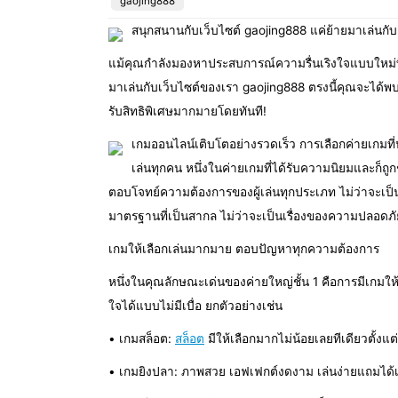
gaojing888
สนุกสนานกับเว็บไซต์ gaojing888 แค่ย้ายมาเล่นกับ
แม้คุณกำลังมองหาประสบการณ์ความรื่นเริงใจแบบใหม่ที่
มาเล่นกับเว็บไซต์ของเรา gaojing888 ตรงนี้คุณจะได้พบ
รับสิทธิพิเศษมากมายโดยทันที!
เกมออนไลน์เติบโตอย่างรวดเร็ว การเลือกค่ายเกมที่น่
เล่นทุกคน หนึ่งในค่ายเกมที่ได้รับความนิยมและก็ถู
ตอบโจทย์ความต้องการของผู้เล่นทุกประเภท ไม่ว่าจะเป
มาตรฐานที่เป็นสากล ไม่ว่าจะเป็นเรื่องของความปลอดภั
เกมให้เลือกเล่นมากมาย ตอบปัญหาทุกความต้องการ
หนึ่งในคุณลักษณะเด่นของค่ายใหญ่ชั้น 1 คือการมีเกมให
ใจได้แบบไม่มีเบื่อ ยกตัวอย่างเช่น
• เกมสล็อต:
สล็อต
มีให้เลือกมากไม่น้อยเลยทีเดียวตั้งแ
• เกมยิงปลา: ภาพสวย เอฟเฟกต์งดงาม เล่นง่ายแถมได้เง