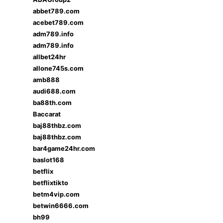
abbet789.com
acebet789.com
adm789.info
adm789.info
allbet24hr
allone745s.com
amb888
audi688.com
ba88th.com
Baccarat
baj88thbz.com
baj88thbz.com
bar4game24hr.com
baslot168
betflix
betflixtikto
betm4vip.com
betwin6666.com
bh99