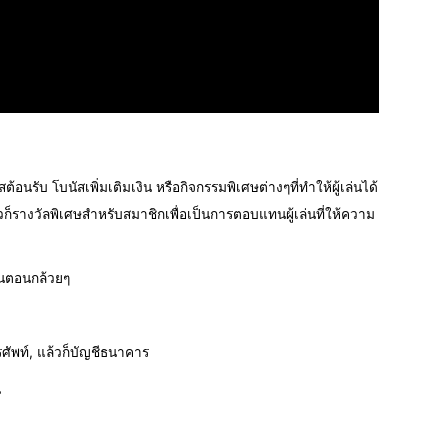
้อนรับ โบนัสเพิ่มเติมเงิน หรือกิจกรรมพิเศษต่างๆที่ทำให้ผู้เล่นได้
วก็รางวัลพิเศษสำหรับสมาชิกเพื่อเป็นการตอบแทนผู้เล่นที่ให้ความ
้นตอนกล้วยๆ
รศัพท์, แล้วก็บัญชีธนาคาร
น