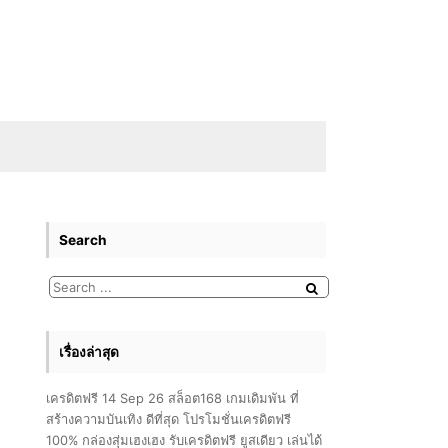
Search
เรื่องล่าสุด
เครดิตฟรี 14 Sep 26 สล็อต168 เกมเดิมพัน ที่
สร้างความบันเทิง ดีที่สุด โปรโมชั่นเครดิตฟรี
100% กล่องสุ่มเฮงเฮง รับเครดิตฟรี ยูสเดียว เล่นได้