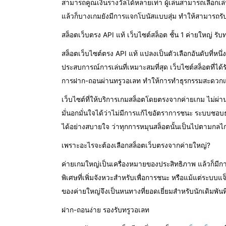
สามารถคูณเงินรางวัลได้หลายเท่า ผู้เล่นสามารถเลือกเล่น
แล้วก็บางเกมยังมีการแจกโบนัสแบบสุ่ม ทำให้สามารถรับเ
สล็อตเว็บตรง API แท้ เว็บไซต์สล็อต ชั้น 1 ค่ายใหญ่ รับ
สล็อตเว็บไซต์ตรง API แท้ แปลงเป็นตัวเลือกอันดับที่หนึ่
ประสบการณ์การเล่นที่เหมาะสมที่สุด เว็บไซต์สล็อตที่
การฝาก-ถอนผ่านทรูวอเลท ทำให้การทำธุรกรรมสะดวกแล
เว็บไซต์ที่ให้บริการเกมสล็อตโดยตรงจากค่ายเกม ไม่ผ่านเ
มั่นอกมั่นใจได้ว่าไม่มีการแก้ไขอัตราการชนะ ระบบชอบ
ได้อย่างสบายใจ ว่าทุกการหมุนสล็อตนั้นเป็นไปตามกล
เพราะอะไรจะต้องเลือกสล็อตเว็บตรงจากค่ายใหญ่?
ค่ายเกมใหญ่เป็นเครื่องหมายของประสิทธิภาพ แล้วก็มีการป
พิเศษที่เพิ่มจังหวะสำหรับเพื่อการชนะ หรือแม้แต่ระบบแ
ของค่ายใหญ่จึงเป็นหนทางที่ยอดเยี่ยมสำหรับนักเดิมพันท
ฝาก-ถอนง่าย รองรับทรูวอเลท