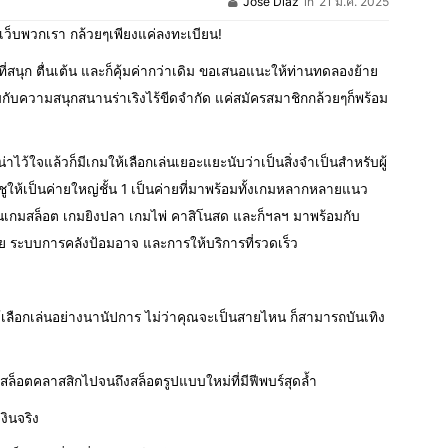
Jose Diaz
in
21 มี.ค. 2025
เว็บพวกเรา กล้วยๆเพียงแค่ลงทะเบียน!
สนุก ตื่นเต้น และก็คุ้มค่ากว่าเดิม ขอเสนอแนะให้ท่านทดลองย้าย
กับความสนุกสนานร่าเริงไร้ขีดจำกัด แค่สมัครสมาชิกกล้วยๆก็พร้อม
าไว้ใจแล้วก็มีเกมให้เลือกเล่นเยอะแยะนับว่าเป็นสิ่งจำเป็นสำหรับผู้
กชูให้เป็นค่ายใหญ่ชั้น 1 เป็นค่ายที่มาพร้อมทั้งเกมหลากหลายแนว
็นเกมสล็อต เกมยิงปลา เกมไพ่ คาสิโนสด และก็ฯลฯ มาพร้อมกับ
ย ระบบการคลังป้อมอาจ และการให้บริการที่รวดเร็ว
้เลือกเล่นอย่างนานัปการ ไม่ว่าคุณจะเป็นสายไหน ก็สามารถบันเทิง
ต่สล็อตคลาสสิกไปจนถึงสล็อตรูปแบบใหม่ที่มีฟีพบร์สุดล้ำ
ินจริง