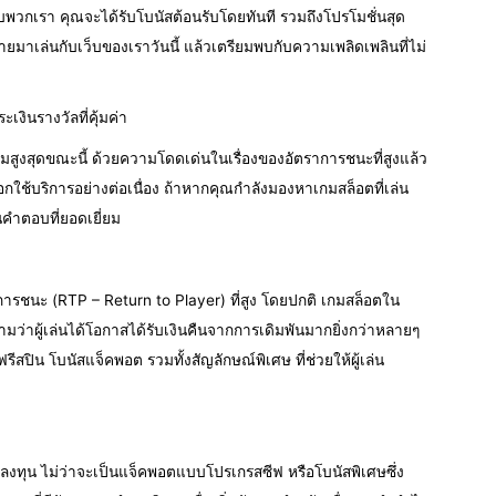
ับพวกเรา คุณจะได้รับโบนัสต้อนรับโดยทันที รวมถึงโปรโมชั่นสุด
้ายมาเล่นกับเว็บของเราวันนี้ แล้วเตรียมพบกับความเพลิดเพลินที่ไม่
เงินรางวัลที่คุ้มค่า
มสูงสุดขณะนี้ ด้วยความโดดเด่นในเรื่องของอัตราการชนะที่สูงแล้ว
วเลือกใช้บริการอย่างต่อเนื่อง ถ้าหากคุณกำลังมองหาเกมสล็อตที่เล่น
นคำตอบที่ยอดเยี่ยม
าการชนะ (RTP – Return to Player) ที่สูง โดยปกติ เกมสล็อตใน
มว่าผู้เล่นได้โอกาสได้รับเงินคืนจากการเดิมพันมากยิ่งกว่าหลายๆ
รีสปิน โบนัสแจ็คพอต รวมทั้งสัญลักษณ์พิเศษ ที่ช่วยให้ผู้เล่น
รลงทุน ไม่ว่าจะเป็นแจ็คพอตแบบโปรเกรสซีฟ หรือโบนัสพิเศษซึ่ง