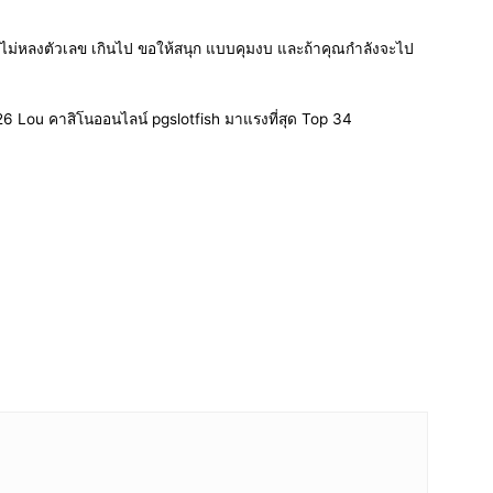
และไม่หลงตัวเลข เกินไป ขอให้สนุก แบบคุมงบ และถ้าคุณกำลังจะไป
26 Lou คาสิโนออนไลน์ pgslotfish มาแรงที่สุด Top 34