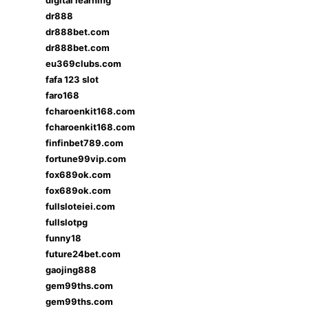
digital learning
dr888
dr888bet.com
dr888bet.com
eu369clubs.com
fafa 123 slot
faro168
fcharoenkit168.com
fcharoenkit168.com
finfinbet789.com
fortune99vip.com
fox689ok.com
fox689ok.com
fullsloteiei.com
fullslotpg
funny18
future24bet.com
gaojing888
gem99ths.com
gem99ths.com