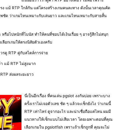
ยทรง แม้ RTP ใกล้กัน แต่โครงสร้างเกมคนละทาง ดังนั้นเวลาคุณคัด
็นภาพชัด ว่าเกมไหนเหมาะกับเล่นยาว และเกมไหนเหมาะกับสายสั้น
รือไปหนักที่โบนัส ทำให้คนที่ชอบได้เงินเรื่อย ๆ อาจรู้สึกไม่สนุก
ยเลือกเกมให้ตรงนิสัยตัวเองครับ
ควรดู RTP คู่กับสไตล์การจ่าย
่า แม้ RTP ไม่สูงมาก
ะ RTP ส่งผลระยะยาว
นี่เป็นอีกเรื่อง ที่คนเล่น pgslot งงกันบ่อย เพราะบาง
ครั้งเราไม่เจอตัวเลข ชัด ๆ แล้วจะเช็กยังไง ว่าเกมนี้
RTP เท่าไหร่ ดูจากอะไร และน่าเชื่อถือแค่ไหน ผมมี
แนวทางให้เช็กแบบไม่เสียเวลา โดยเฉพาะตอนที่คุณ
เลือกเกมใน pgslotfish เพราะถ้าเช็กถูกที่ คุณจะไม่