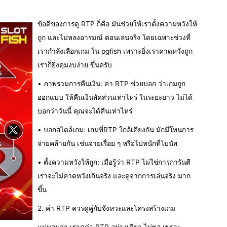
ข้อดีของการดู RTP ก็คือ มันช่วยให้เราตั้งความหวังให้
ถูก และไม่หลงอารมณ์ ตอนเล่นจริง โดยเฉพาะช่วงที่
เรากำลังเลือกเกม ใน pgfish เพราะยิ่งเราคาดหวังถูก
เราก็ยิ่งคุมงบง่าย ขึ้นครับ
• ภาพรวมการคืนเงิน: ค่า RTP ช่วยบอก ว่าเกมถูก
ออกแบบ ให้คืนเงินสัดส่วนเท่าไหร่ ในระยะยาว ไม่ได้
บอกว่าวันนี้ คุณจะได้คืนเท่าไหร่
• บอกสไตล์เกม: เกมที่RTP ใกล้เคียงกัน มักมีโทนการ
จ่ายคล้ายกัน เช่นจ่ายเรื่อย ๆ หรือไปหนักที่โบนัส
• ตั้งความหวังให้ถูก: เมื่อรู้ว่า RTP ไม่ใช่การการันตี
เราจะไม่คาดหวังเกินจริง และดูจากการเล่นจริง มาก
ขึ้น
2. ค่า RTP ควรดูคู่กับจังหวะและโครงสร้างเกม
แน่นอนว่า เราดูค่า RTP อย่างเดียว ไม่พอ เพราะ