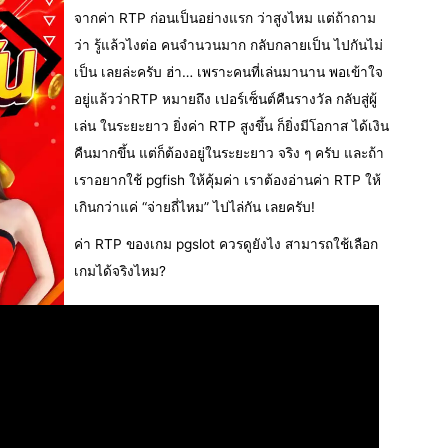
จากค่า RTP ก่อนเป็นอย่างแรก ว่าสูงไหม แต่ถ้าถาม
ว่า รู้แล้วไงต่อ คนจำนวนมาก กลับกลายเป็น ไปกันไม่
เป็น เลยล่ะครับ ฮ่า… เพราะคนที่เล่นมานาน พอเข้าใจ
อยู่แล้วว่าRTP หมายถึง เปอร์เซ็นต์คืนรางวัล กลับสู่ผู้
เล่น ในระยะยาว ยิ่งค่า RTP สูงขึ้น ก็ยิ่งมีโอกาส ได้เงิน
คืนมากขึ้น แต่ก็ต้องอยู่ในระยะยาว จริง ๆ ครับ และถ้า
เราอยากใช้ pgfish ให้คุ้มค่า เราต้องอ่านค่า RTP ให้
เกินกว่าแค่ “จ่ายถี่ไหม” ไปไล่กัน เลยครับ!
ค่า RTP ของเกม pgslot ควรดูยังไง สามารถใช้เลือก
เกมได้จริงไหม?