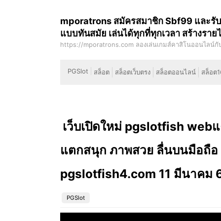
Skip
mporatrons สมัครสมาชิก Sbf99 และรับโ
to
แบบทันสมัย เล่นได้ทุกที่ทุกเวลา สร้างรายไ
content
https://mporatrons.com ลองเล่นเกมส์คาสิโนออนไลน์กับ
น่าสนใจอย่างล้นหลาม ทั้งสล็อต บาคาร่า ยิงปลา แทงหวย 
ไม่เกิน 10 วิ
PGSlot
สล็อต
สล็อตเว็บตรง
สล็อตออนไลน์
สล็อต
เว็บเปิดใหม่ pgslotfish web
แตกสนุก ภาพสวย ลื่นบนมือถือ
pgslotfish4.com 11 มีนาคม 
PGSlot