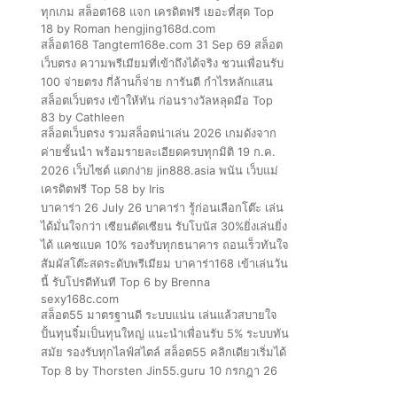
ทุกเกม สล็อต168 แจก เครดิตฟรี เยอะที่สุด Top
18 by Roman hengjing168d.com
สล็อต168 Tangtem168e.com 31 Sep 69 สล็อต
เว็บตรง ความพรีเมียมที่เข้าถึงได้จริง ชวนเพื่อนรับ
100 จ่ายตรง กี่ล้านก็จ่าย การันตี กำไรหลักแสน
สล็อตเว็บตรง เข้าให้ทัน ก่อนรางวัลหลุดมือ Top
83 by Cathleen
สล็อตเว็บตรง รวมสล็อตน่าเล่น 2026 เกมดังจาก
ค่ายชั้นนำ พร้อมรายละเอียดครบทุกมิติ 19 ก.ค.
2026 เว็บไซต์ แตกง่าย jin888.asia พนัน เว็บแม่
เครดิตฟรี Top 58 by Iris
บาคาร่า 26 July 26 บาคาร่า รู้ก่อนเลือกโต๊ะ เล่น
ได้มั่นใจกว่า เซียนตัดเซียน รับโบนัส 30%ยิ่งเล่นยิ่ง
ได้ แคชแบค 10% รองรับทุกธนาคาร ถอนเร็วทันใจ
สัมผัสโต๊ะสดระดับพรีเมียม บาคาร่า168 เข้าเล่นวัน
นี้ รับโปรดีทันที Top 6 by Brenna
sexy168c.com
สล็อต55 มาตรฐานดี ระบบแน่น เล่นแล้วสบายใจ
ปั้นทุนจิ๋มเป็นทุนใหญ่ แนะนำเพื่อนรับ 5% ระบบทัน
สมัย รองรับทุกไลฟ์สไตล์ สล็อต55 คลิกเดียวเริ่มได้
Top 8 by Thorsten Jin55.guru 10 กรกฎา 26