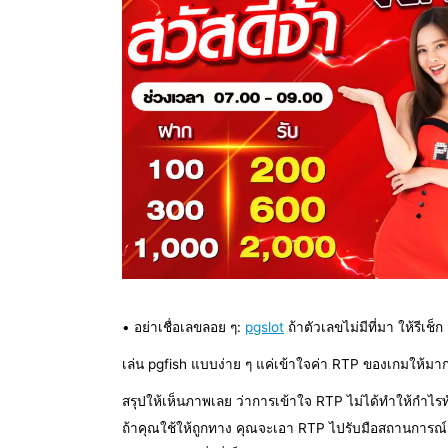
• อย่าเชื่อเลขลอย ๆ:
pgslot
ถ้าตัวเลขไม่มีที่มา ให้รีเช
เล่น pgfish แบบง่าย ๆ แค่เข้าใจค่า RTP ของเกมให้มากข
สรุปให้เห็นภาพเลย ว่าการเข้าใจ RTP ไม่ได้ทำให้กำไรทั
ถ้าคุณใช้ให้ถูกทาง คุณจะเอา RTP ไปรับมือสถานการณ์จร