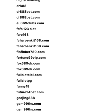
digital learning
dr888
dr888bet.com
dr888bet.com
eu369clubs.com
fafa 123 slot
faro168
fcharoenkit168.com
fcharoenkit168.com
finfinbet789.com
fortune99vip.com
fox689ok.com
fox689ok.com
fullsloteiei.com
fullslotpg
funny18
future24bet.com
gaojing888
gem99ths.com
gem99ths.com