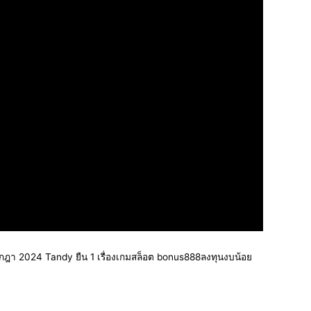
กฎา 2024 Tandy ยืน 1 เรื่องเกมสล็อต bonus888ลงทุนงบน้อย