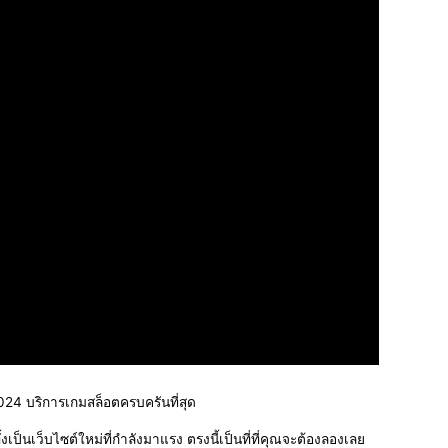
024 บริการเกมสล็อตครบครันที่สุด
งเป็นเว็บไซต์ใหม่ที่กำลังมาแรง ตรงนี้เป็นที่ที่คุณจะต้องลองเลย