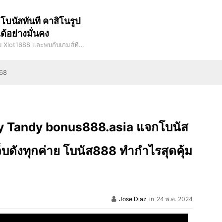
บนัสทันที คาสิโนรูป
ด้อย่างมั่นคง
 Xlot1688 และพบกับเกมส์ที่
แทงบอล จ่ายจริง ถอนได้ทันที
168
by Tandy bonus888.asia แจกโบนัส
็บดังทุกค่าย โบนัส888 ทำกำไรสุดคุ้ม
Jose Diaz
in
24 พ.ค. 2024