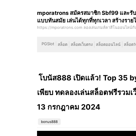
Skip
mporatrons สมัครสมาชิก Sbf99 และรับโ
to
แบบทันสมัย เล่นได้ทุกที่ทุกเวลา สร้างรายไ
content
https://mporatrons.com ลองเล่นเกมส์คาสิโนออนไลน์กับ
น่าสนใจอย่างล้นหลาม ทั้งสล็อต บาคาร่า ยิงปลา แทงหวย 
ไม่เกิน 10 วิ
PGSlot
สล็อต
สล็อตเว็บตรง
สล็อตออนไลน์
สล็อต
โบนัส888 เปิดแล้ว! Top 35 
เพียบ ทดลองเล่นสล็อตฟรีรวมเว
13 กรกฎาคม 2024
bonus888