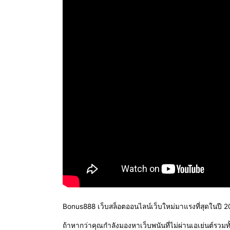
Bonus888 เว็บสล็อตออนไลน์เว็บใหม่มาแรงที่สุดในปี 2
ถ้าหากว่าคุณกำลังมองหาเว็บพนันที่ไม่ผ่านเอเย่นต์รวมทั้