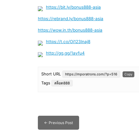
https://bit.ly/bonus888-asia
https://rebrand.ly/bonus888-asia
https://wow.in.th/bonus888-asia
https://t.co/Oi123lnaj8
http://gg.gg/1avfu4
Short URL
https://mporatrons.com/?p=516
Copy
Tags
สล็อต888
←
Previous Post