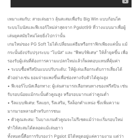
เหมาะสมกับ: สายเล่นยาว ลุ้นสะสมเพื่อรับ Big Win แบบก้อนโต
ระบบโบนัสและฟีเจอร์ใหม่ล่าสุดจาก Pgslot99 ที่วางแบบมาเพื่อผู้
เล่นยุคสมัยใหม่โดยยิ่งไปกว่านั้น
เกมใหม่ของ PG Soft ไม่ได้เปลี่ยนแค่ธีมหรือกราฟิกเพียงแค่นั้น แม้
กระนั้นยังปรับปรุงระบบ “โบนัส” และ “ฟีพบร์พิเศษ” ให้ล้ำยุคขึ้น เพื่อ
รองรับผู้เล่นที่ต้องการความแปลกใหม่แล้วก็ผลตอบแทนที่คุ้มค่า
• ระบบซื้อฟรีสปินแบบปรับระดับ: ให้ผู้เล่นเลือกระดับการเสี่ยงได้
ตัวอย่างเช่น ยอมจ่ายแพงขึ้นเพื่อช่องทางจับตัวได้คูณสูง
• ฟีเจอร์โบนัสเลือกทาง: ผู้เล่นสามารถเลือกหนทางของฟรีสปิน เช่น
รับรอบน้อยแม้กระนั้นตัวคูณสูง หรือรอบมากแต่ว่าคูณต่ำ
• รีลแบบพิเศษ: รีลแยก, รีลเสริม, รีลล็อกตำแหน่ง ซึ่งเพิ่มความ
มากมายหลายสำหรับการชนะ
• ตัวคูณสะสม: ในบางเกมตัวคูณจะไม่รีเซตแม้ว่าจะเริ่มรอบใหม่
ทำให้สะสมได้ตลอดแม้เล่นยาว
ทั้งหมดนี้คือการรับรองว่า Pgslot มิได้หยุดอยู่แค่ความงาม แต่ว่า