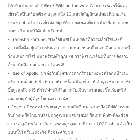
รู้จักกันเป็นอย่างดี มีฟีพบร์ Wild on the way ที่สามารถช่วยให้คุณ
เข้าฟรีสปินพร้อมตัวคูณสูงสุดถึง 20 แล้วก็สัญลักษณ์ทองที่ช่วยเพิ่ม
ช่องทางสำหรับการเข้าถึง Big Win ของเกมได้แบบฟินๆอีกด้วย บอก
เลยว่า ไม่เล่นมิได้แล้วครับผม!
• Genesha Fortune: พระวิฆเนศเป็นเทวดาที่ความสำเร็จและก็
ความมั่งคั่งอยู่แล้ว แฟนคลับ pgslot หลายๆคนก็มักจะเลือกเล่นเกมนี้
ก่อนเสมอ ฟรีสปินมาพร้อมตัวคูณ x8 กราฟิกแนวฮินดูที่มองขลังรวม
ทั้งน่านับถือ บอกเลยว่า โคตรดี!
• Rise of Apollo: มาต่อกันที่เทพเทวดากรีกอย่างอพอลโลกันบ้างนะ
ครับ เกมสล็อต 6 รีล 6 แถวที่มาพร้อมฟีพบร์มาก! ตัวคูณชนะมากเพิ่ม
ขึ้นสูงสุดถึง x15 ทำให้ท่านได้โอกาสรับเงินรางวัลเยอะขึ้นเรื่อยๆได้
เหมาะสมกับผู้ที่ถูกใจเกมแตกหนัก
• Egypt’s Book of Mystery: มาต่อกันที่เทพเทวดาฝั่งอียิปต์โบราณ
กันบ้าง ฟรีสปินมาพร้อมตัวคูณแบบสม่ำเสมอ รีลแบบพิเศษที่จะช่วย
ขยายสัญลักษณ์มาก โอกาสชนะสูงสุดมากยิ่งกว่า 1,000 เท่า แล้วเป็น
แบบนี้ผู้ใดกันแน่จะรังเกียจล่ะครับผม