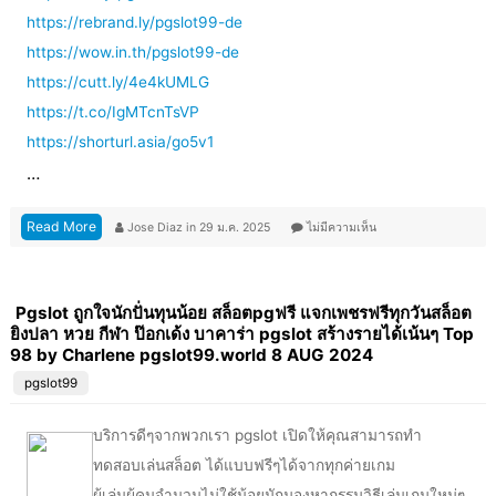
https://rebrand.ly/pgslot99-de
https://wow.in.th/pgslot99-de
https://cutt.ly/4e4kUMLG
https://t.co/IgMTcnTsVP
https://shorturl.asia/go5v1
…
Read More
Jose Diaz
in
29 ม.ค. 2025
ไม่มีความเห็น
Pgslot ถูกใจนักปั่นทุนน้อย สล็อตpgฟรี แจกเพชรฟรีทุกวันสล็อต
ยิงปลา หวย กีฬา ป๊อกเด้ง บาคาร่า pgslot สร้างรายได้เน้นๆ Top
98 by Charlene pgslot99.world 8 AUG 2024
pgslot99
บริการดีๆจากพวกเรา pgslot เปิดให้คุณสามารถทำ
ทดสอบเล่นสล็อต ได้แบบฟรีๆได้จากทุกค่ายเกม
ผู้เล่นผู้คนจำนวนไม่ใช้น้อยมักมองหากรรมวิธีเล่นเกมใหม่ๆ