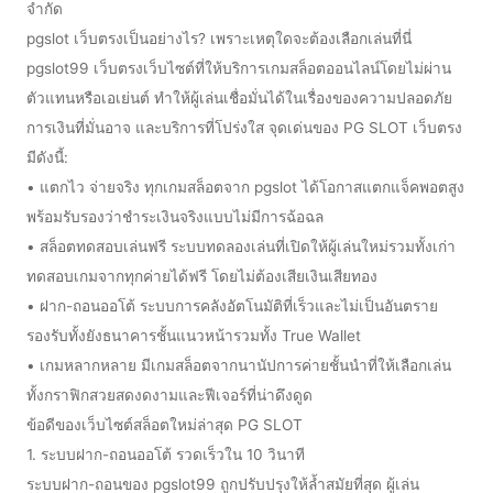
จำกัด
pgslot เว็บตรงเป็นอย่างไร? เพราะเหตุใดจะต้องเลือกเล่นที่นี่
pgslot99 เว็บตรงเว็บไซต์ที่ให้บริการเกมสล็อตออนไลน์โดยไม่ผ่าน
ตัวแทนหรือเอเย่นต์ ทำให้ผู้เล่นเชื่อมั่นได้ในเรื่องของความปลอดภัย
การเงินที่มั่นอาจ และบริการที่โปร่งใส จุดเด่นของ PG SLOT เว็บตรง
มีดังนี้:
• แตกไว จ่ายจริง ทุกเกมสล็อตจาก pgslot ได้โอกาสแตกแจ็คพอตสูง
พร้อมรับรองว่าชำระเงินจริงแบบไม่มีการฉ้อฉล
• สล็อตทดสอบเล่นฟรี ระบบทดลองเล่นที่เปิดให้ผู้เล่นใหม่รวมทั้งเก่า
ทดสอบเกมจากทุกค่ายได้ฟรี โดยไม่ต้องเสียเงินเสียทอง
• ฝาก-ถอนออโต้ ระบบการคลังอัตโนมัติที่เร็วและไม่เป็นอันตราย
รองรับทั้งยังธนาคารชั้นแนวหน้ารวมทั้ง True Wallet
• เกมหลากหลาย มีเกมสล็อตจากนานัปการค่ายชั้นนำที่ให้เลือกเล่น
ทั้งกราฟิกสวยสดงดงามและฟีเจอร์ที่น่าดึงดูด
ข้อดีของเว็บไซต์สล็อตใหม่ล่าสุด PG SLOT
1. ระบบฝาก-ถอนออโต้ รวดเร็วใน 10 วินาที
ระบบฝาก-ถอนของ pgslot99 ถูกปรับปรุงให้ล้ำสมัยที่สุด ผู้เล่น