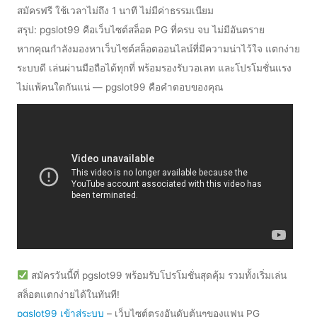
สมัครฟรี ใช้เวลาไม่ถึง 1 นาที ไม่มีค่าธรรมเนียม
สรุป: pgslot99 คือเว็บไซต์สล็อต PG ที่ครบ จบ ไม่มีอันตราย
หากคุณกำลังมองหาเว็บไซต์สล็อตออนไลน์ที่มีความน่าไว้ใจ แตกง่าย
ระบบดี เล่นผ่านมือถือได้ทุกที่ พร้อมรองรับวอเลท และโปรโมชั่นแรง
ไม่แพ้คนใดกันแน่ — pgslot99 คือคำตอบของคุณ
สมัครวันนี้ที่ pgslot99 พร้อมรับโปรโมชั่นสุดคุ้ม รวมทั้งเริ่มเล่น
สล็อตแตกง่ายได้ในทันที!
pgslot99 เข้าสู่ระบบ
– เว็บไซต์ตรงอันดับต้นๆของแฟน PG