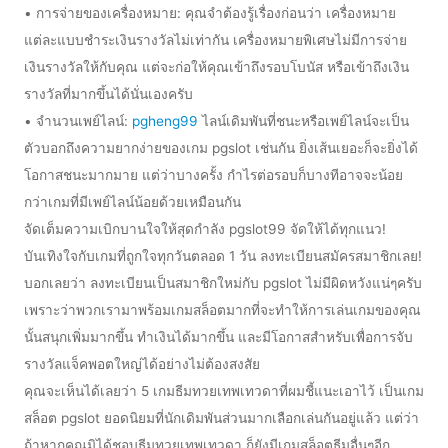
• การจ่ายของเครื่องหมาย: คุณจำต้องรู้เรื่องก่อนว่า เครื่องหมาย
แต่ละแบบชำระเงินรางวัลไม่เท่ากัน เครื่องหมายพิเศษไม่มีการจ่าย
เงินรางวัลให้กับคุณ แต่จะก่อให้คุณเข้าถึงรอบโบนัส หรือเข้าถึงเงิน
รางวัลที่มากขึ้นได้นั่นเองครับ
• จำนวนเพย์ไลน์:
pgheng99
ไลน์เดิมพันที่ชนะหรือเพย์ไลน์จะเป็น
ตัวบอกถึงความยากง่ายของเกม pgslot เช่นกัน ยิ่งเส้นเยอะก็จะยิ่งได้
โอกาสชนะมากมาย แต่ว่าบางครั้ง กำไรต่อรอบก็บางทีอาจจะน้อย
กว่าเกมที่มีเพย์ไลน์น้อยด้วยเหมือนกัน
จัดเต็มความเบิกบานใจให้สุดกำลัง pgslot99 จัดให้ได้ทุกแนว!
บันเทิงใจกับเกมที่ถูกใจทุกวันตลอด 1 วัน ลงทะเบียนสมัครสมาชิกเลย!
บอกเลยว่า ลงทะเบียนเป็นสมาชิกใหม่กับ pgslot ไม่มีผิดหวังแน่ๆครับ
เพราะว่าพวกเรามาพร้อมเกมสล็อตมากที่จะทำให้การเล่นเกมของคุณ
นั้นสนุกเพิ่มมากขึ้น ทำเงินได้มากขึ้น และมีโอกาสสำหรับเพื่อการจับ
รางวัลแจ็คพอตใหญ่ได้อย่างไม่ต้องสงสัย
คุณจะเห็นได้เลยว่า 5 เกมธีมทวยเทพเทวดาที่ผมชี้แนะเอาไว้ เป็นเกม
สล็อต pgslot ยอดนิยมที่นักเดิมพันส่วนมากเลือกเล่นกันอยู่แล้ว แต่ว่า
ถ้าหากคุณมิได้ชอบธีมทวยเทพเทวดา ก็ยังมีเกมสล็อตธีมอื่นๆอีก