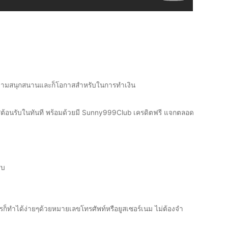
ยังความสนุกสนานและก็โอกาสสำหรับในการทำเงิน
ัสต้อนรับในทันที พร้อมด้วยมี Sunny999Club เครดิตฟรี แจกตลอด
รบ
ก็ทำได้ง่ายๆด้วยหมายเลขโทรศัพท์หรือยูสเซอร์เนม ไม่ต้องจำ