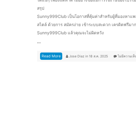
ได้แน่ๆ เพียงแต่ทำตามอย่างข้อแม้การใช้งานของโปรโมช
สรุป
Sunny999Club เป็นโอกาสที่คุ้มค่าสำหรับผู้ที่มองหาแพ
สไตล์ ด้วยการ สมัครง่าย เข้าระบบสะดวก เครดิตฟรีมาก แม
Sunny999Club แล้วคุณจะไม่ผิดหวัง
…
Read More
Jose Diaz
in
18 ส.ค. 2025
ไม่มีความเห็