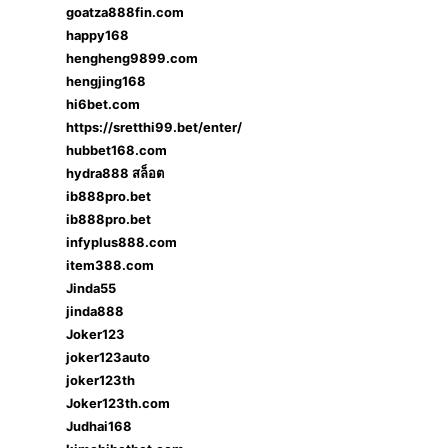
goatza888fin.com
happy168
hengheng9899.com
hengjing168
hi6bet.com
https://sretthi99.bet/enter/
hubbet168.com
hydra888 สล็อต
ib888pro.bet
ib888pro.bet
infyplus888.com
item388.com
Jinda55
jinda888
Joker123
joker123auto
joker123th
Joker123th.com
Judhai168