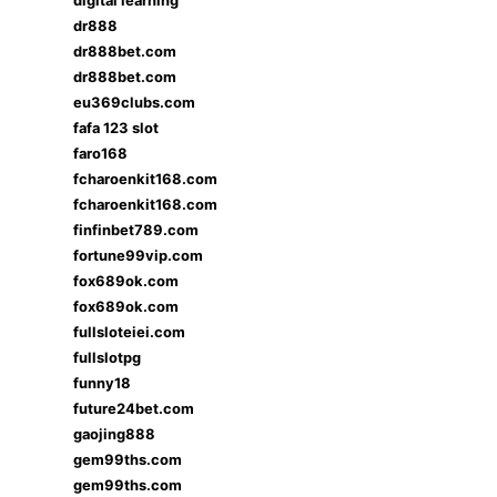
digital learning
dr888
dr888bet.com
dr888bet.com
eu369clubs.com
fafa 123 slot
faro168
fcharoenkit168.com
fcharoenkit168.com
finfinbet789.com
fortune99vip.com
fox689ok.com
fox689ok.com
fullsloteiei.com
fullslotpg
funny18
future24bet.com
gaojing888
gem99ths.com
gem99ths.com