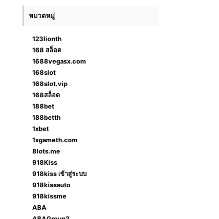
หมวดหมู่
123lionth
168 สล็อต
1688vegasx.com
168slot
168slot.vip
168สล็อต
188bet
188betth
1xbet
1xgameth.com
8lots.me
918Kiss
918kiss เข้าสู่ระบบ
918kissauto
918kissme
ABA
ABAGroup2