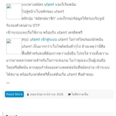
แนวทางสมัคร
ufam1
และก็เริ่มพนัน
ไปสู่หน้าเว็บหลักของ ufam1
คลิกปุ่ม “สมัครสมาชิก” และก็กรอกข้อมูลให้ครบบริบรูณ์
รับรองตัวตนผ่าน OTP
เข้าระบบและเริ่มใช้งาน พร้อมรับ ufam1 เครดิตฟรี
สรุป:
ufam1 เข้าสู่ระบบ
ufam1 โอกาสใหม่ของนักพนัน
ufam1 เป็นมากกว่าเว็บไซต์พนันทั่วๆไป ด้วยเหตุว่านี่คือ
พื้นที่สำหรับคนที่ต้องการความยั่งยืน โปร่งใส รวมทั้งความ
มากมายหลากหลายสำหรับในการเล่นเกม ไม่ว่าคุณจะเป็นผู้เล่นมือ
ใหม่หรือผีพนัน หากคุณกำลังมองหาแพลตฟอร์มที่สมัครง่าย เข้าระบบ
ได้สบาย พร้อมรับเครดิตฟรีตั้งแต่ต้นเริ่ม ufam1 คือคำตอบ
…
Read More
Jose Diaz
in
03 ก.ค. 2025
ไม่มีความเห็น