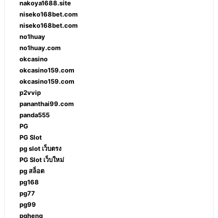
nakoya1688.site
niseko168bet.com
niseko168bet.com
no1huay
no1huay.com
okcasino
okcasino159.com
okcasino159.com
p2vvip
pananthai99.com
panda555
PG
PG Slot
pg slot เว็บตรง
PG Slot เว็บใหม่
pg สล็อต
pg168
pg77
pg99
pgheng