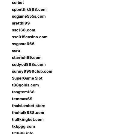
soibet
spbetflik888.com
sqgame555s.com
sretthi99
ssc168.com
ssc915casino.com
ssgame666
ssru
starrich99.com
sudyod888s.com
sunny9999club.com
SuperGame Slot
t88golds.com
tangtem168
temmax69
thaisiambet.store
thehulk888.com
tia8kingbet.com
tkbpgg.com
tr1688.info