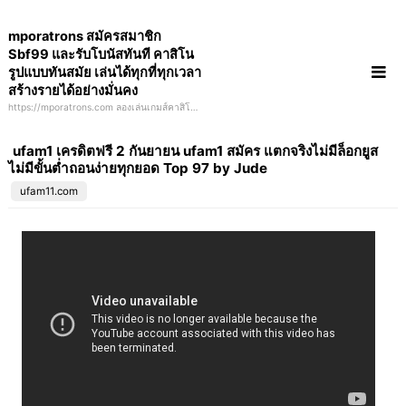
Skip
mporatrons สมัครสมาชิก
to
Sbf99 และรับโบนัสทันที คาสิโน
content
รูปแบบทันสมัย เล่นได้ทุกที่ทุกเวลา
สร้างรายได้อย่างมั่นคง
https://mporatrons.com ลองเล่นเกมส์คาสิโน
ออนไลน์กับ Xlot1688 และพบกับเกมส์ที่น่าสนใจ
อย่างล้นหลาม ทั้งสล็อต บาคาร่า ยิงปลา แทง
ufam1 เครดิตฟรี 2 กันยายน ufam1 สมัคร แตกจริงไม่มีล็อกยูส
หวย แทงบอล จ่ายจริง ถอนได้ทันทีไม่เกิน 10 วิ
ไม่มีขั้นต่ำถอนง่ายทุกยอด Top 97 by Jude
ufam11.com