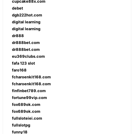
cupcake88x.com
debet
dgb222hot.com
digital learning
digital learning
dr888
dr888bet.com
dr888bet.com
eu369clubs.com
fafa 123 slot
faro168
fcharoenkit168.com
fcharoenkit168.com
finfinbet789.com
fortune99vip.com
fox689ok.com
fox689ok.com
fullsloteiei.com
fullslotpg
funny18