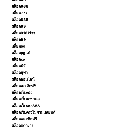
สล็อต666
สล็อต777
สล็อต888
สล็อต89
สล็อต918kiss
สล็อต99
สล็อตpg
สล็อตpgแท้
สล็อตxo
สล็อตพีจี
สล็อตยูฟ่า
สล็อตออนไลน์
สล็อตเครดิตฟรี
สล็อตเว็บตรง
สล็อตเว็บตรง 168
สล็อตเว็บตรง888
สล็อตเว็บตรงไม่ผ่านเอเย่นต์
สล็อตเเครดิตฟรี
สล็อตแตกง่าย