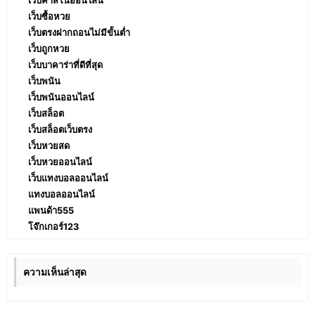
เว็บคาสิโนออนไลน์
เว็บซื้อหวย
เว็บตรงฝากถอนไม่มีขั้นต่ำ
เว็บถูกหวย
เว็บบาคาร่าที่ดีที่สุด
เว็บพนัน
เว็บพนันออนไลน์
เว็บสล็อต
เว็บสล็อตเว็บตรง
เว็บหวยสด
เว็บหวยออนไลน์
เว็บแทงบอลออนไลน์
แทงบอลออนไลน์
แพนด้า555
โจ๊กเกอร์123
ความเห็นล่าสุด