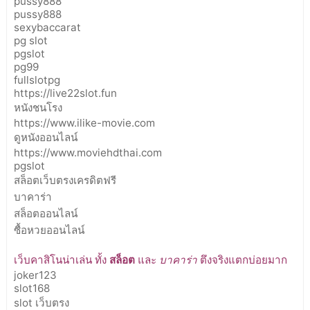
pussy888
pussy888
sexybaccarat
pg slot
pgslot
pg99
fullslotpg
https://live22slot.fun
หนังชนโรง
https://www.ilike-movie.com
ดูหนังออนไลน์
https://www.moviehdthai.com
pgslot
สล็อตเว็บตรงเครดิตฟรี
บาคาร่า
สล็อตออนไลน์
ซื้อหวยออนไลน์
เว็บคาสิโนน่าเล่น ทั้ง
สล็อต
และ
บาคาร่า
ตึงจริงแตกบ่อยมาก
joker123
slot168
slot เว็บตรง