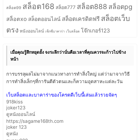
สล็อต168
สล็อต888
สล็อตpg
สล็อต777
สล็อต99
สล็อตเว็บ
สล็อตเครดิตฟรี
สล็อตxo
สล็อตออนไลน์
ตรง
โจ๊กเกอร์123
หนังออนไลน์
เซ็กซี่บาคาร่า
เว็บสล็อต
เมื่อคุณรู้สึกหยุดยั้ง จงระลึกว่านั่นคือเวลาที่คุณควรจะก้าวไปข้าง
หน้า
การบรรลุผลไม่มาจากแนวทางการทำสิ่งใหญ่ แต่ว่ามาจากวิธี
การทำสิ่งเล็กๆที่การันตีตัวตนและก็ความอุตสาหะแต่ละวัน
เว็บสล็อตและบาคาร่าของโครตดีเว็บนี้เล่นแล้วรวยจัดๆ
918kiss
joker123
ดูหนังออนไลน์
https://sagame168th.com
joker 123
ดูหนัง