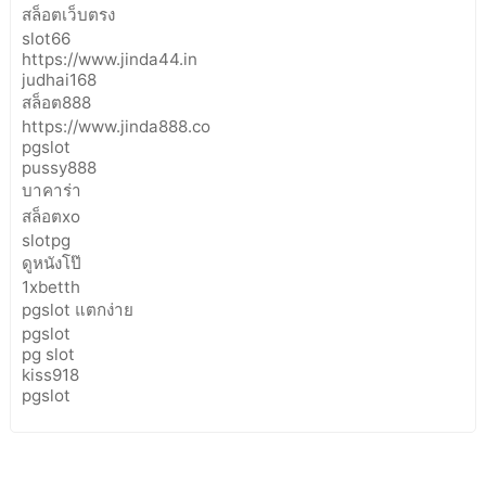
สล็อตเว็บตรง
slot66
https://www.jinda44.in
judhai168
สล็อต888
https://www.jinda888.co
pgslot
pussy888
บาคาร่า
สล็อตxo
slotpg
ดูหนังโป๊
1xbetth
pgslot แตกง่าย
pgslot
pg slot
kiss918
pgslot