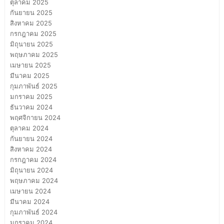
ตุลาคม 2025
กันยายน 2025
สิงหาคม 2025
กรกฎาคม 2025
มิถุนายน 2025
พฤษภาคม 2025
เมษายน 2025
มีนาคม 2025
กุมภาพันธ์ 2025
มกราคม 2025
ธันวาคม 2024
พฤศจิกายน 2024
ตุลาคม 2024
กันยายน 2024
สิงหาคม 2024
กรกฎาคม 2024
มิถุนายน 2024
พฤษภาคม 2024
เมษายน 2024
มีนาคม 2024
กุมภาพันธ์ 2024
มกราคม 2024