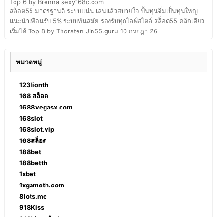
Top 6 by Brenna sexy168c.com
สล็อต55 มาตรฐานดี ระบบแน่น เล่นแล้วสบายใจ ปั้นทุนจิ๋มเป็นทุนใหญ่
แนะนำเพื่อนรับ 5% ระบบทันสมัย รองรับทุกไลฟ์สไตล์ สล็อต55 คลิกเดียว
เริ่มได้ Top 8 by Thorsten Jin55.guru 10 กรกฎา 26
หมวดหมู่
123lionth
168 สล็อต
1688vegasx.com
168slot
168slot.vip
168สล็อต
188bet
188betth
1xbet
1xgameth.com
8lots.me
918Kiss