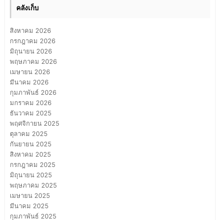
คลังเก็บ
สิงหาคม 2026
กรกฎาคม 2026
มิถุนายน 2026
พฤษภาคม 2026
เมษายน 2026
มีนาคม 2026
กุมภาพันธ์ 2026
มกราคม 2026
ธันวาคม 2025
พฤศจิกายน 2025
ตุลาคม 2025
กันยายน 2025
สิงหาคม 2025
กรกฎาคม 2025
มิถุนายน 2025
พฤษภาคม 2025
เมษายน 2025
มีนาคม 2025
กุมภาพันธ์ 2025