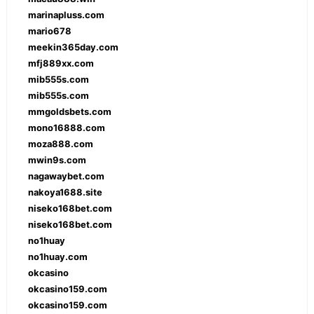
marinapluss.com
mario678
meekin365day.com
mfj889xx.com
mib555s.com
mib555s.com
mmgoldsbets.com
mono16888.com
moza888.com
mwin9s.com
nagawaybet.com
nakoya1688.site
niseko168bet.com
niseko168bet.com
no1huay
no1huay.com
okcasino
okcasino159.com
okcasino159.com