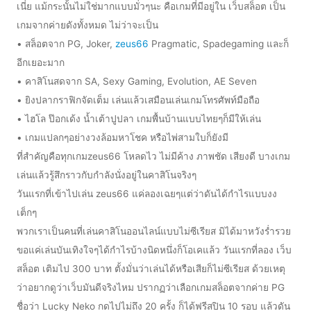
เนี่ย แม้กระนั้นไม่ใช่มากแบบมั่วๆนะ คือเกมที่มีอยู่ใน เว็บสล็อต เป็น
เกมจากค่ายดังทั้งหมด ไม่ว่าจะเป็น
• สล็อตจาก PG, Joker,
zeus66
Pragmatic, Spadegaming และก็
อีกเยอะมาก
• คาสิโนสดจาก SA, Sexy Gaming, Evolution, AE Seven
• ยิงปลากราฟิกจัดเต็ม เล่นแล้วเสมือนเล่นเกมโทรศัพท์มือถือ
• ไฮโล ป๊อกเด้ง น้ำเต้าปูปลา เกมพื้นบ้านแบบไทยๆก็มีให้เล่น
• เกมแปลกๆอย่างวงล้อมหาโชค หรือไพ่สามใบก็ยังมี
ที่สำคัญคือทุกเกมzeus66 โหลดไว ไม่มีค้าง ภาพชัด เสียงดี บางเกม
เล่นแล้วรู้สึกราวกับกำลังนั่งอยู่ในคาสิโนจริงๆ
วันแรกที่เข้าไปเล่น zeus66 แค่ลองเฉยๆแต่ว่าดันได้กำไรแบบงง
เต็กๆ
พวกเราเป็นคนที่เล่นคาสิโนออนไลน์แบบไม่ซีเรียส มิได้มาหวังร่ำรวย
ขอแค่เล่นบันเทิงใจๆได้กำไรบ้างนิดหนึ่งก็โอเคแล้ว วันแรกที่ลอง เว็บ
สล็อต เติมไป 300 บาท ตั้งมั่นว่าเล่นได้หรือเสียก็ไม่ซีเรียส ด้วยเหตุ
ว่าอยากดูว่าเว็บมันดีจริงไหม ปรากฏว่าเลือกเกมสล็อตจากค่าย PG
ชื่อว่า Lucky Neko กดไปไม่ถึง 20 ครั้ง ก็ได้ฟรีสปิน 10 รอบ แล้วดัน