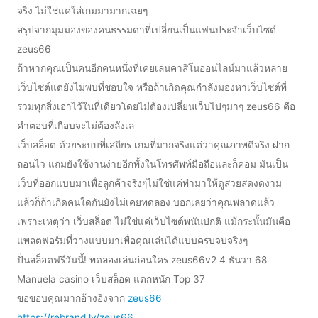
จริง ไม่ใช่แค่ใส่เกมมามากเฉยๆ
สรุปจากมุมมองของคนธรรมดาที่เปลี่ยนเป็นแฟนประจำเว็บไซต์
zeus66
ถ้าหากคุณเป็นคนอีกคนหนึ่งที่เคยเล่นคาสิโนออนไลน์มาแล้วหลาย
เว็บไซต์แต่ยังไม่พบที่ชอบใจ หรือถ้าเกิดคุณกำลังมองหาเว็บไซต์ที่
รวมทุกสิ่งเอาไว้ในที่เดียวโดยไม่ต้องเปลี่ยนเว็บไปๆมาๆ zeus66 คือ
คำตอบที่เกือบจะไม่ต้องลังเล
เว็บสล็อต ด้วยระบบที่เสถียร เกมที่มากจริงแต่ว่าคุณภาพดีจริง ฝาก
ถอนไว แถมยังใช้งานง่ายอีกทั้งในโทรศัพท์มือถือและก็คอม มันเป็น
เว็บที่ออกแบบมาเพื่อลูกค้าจริงๆไม่ใช่แค่ทำมาให้ดูสวยสดงดงาม
แล้วก็ถ้าเกิดคนใดกันยังไม่เคยทดลอง บอกเลยว่าคุณพลาดแล้ว
เพราะเหตุว่า เว็บสล็อต ไม่ใช่แค่เว็บไซต์พนันปกติ แม้กระนั้นมันคือ
แพลตฟอร์มที่วางแบบมาเพื่อคุณเล่นได้แบบครบจบจริงๆ
ปั่นสล็อตฟรีวันนี้! ทดลองเล่นก่อนใคร zeus66v2 4 ธันวา 68
Manuela casino เว็บสล็อต แตกหนัก Top 37
ขอขอบคุณมากอ้างอิงจาก
zeus66
https://rebrand.ly/zeus66