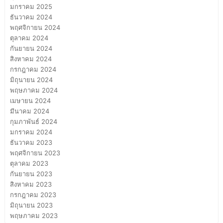
มกราคม 2025
ธันวาคม 2024
พฤศจิกายน 2024
ตุลาคม 2024
กันยายน 2024
สิงหาคม 2024
กรกฎาคม 2024
มิถุนายน 2024
พฤษภาคม 2024
เมษายน 2024
มีนาคม 2024
กุมภาพันธ์ 2024
มกราคม 2024
ธันวาคม 2023
พฤศจิกายน 2023
ตุลาคม 2023
กันยายน 2023
สิงหาคม 2023
กรกฎาคม 2023
มิถุนายน 2023
พฤษภาคม 2023