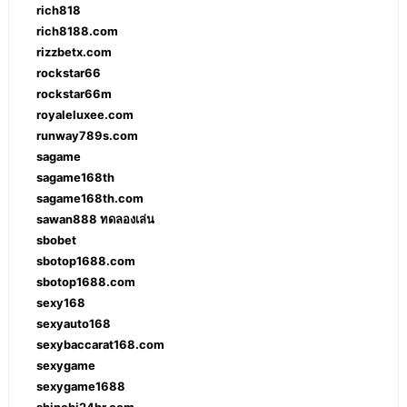
rich818
rich8188.com
rizzbetx.com
rockstar66
rockstar66m
royaleluxee.com
runway789s.com
sagame
sagame168th
sagame168th.com
sawan888 ทดลองเล่น
sbobet
sbotop1688.com
sbotop1688.com
sexy168
sexyauto168
sexybaccarat168.com
sexygame
sexygame1688