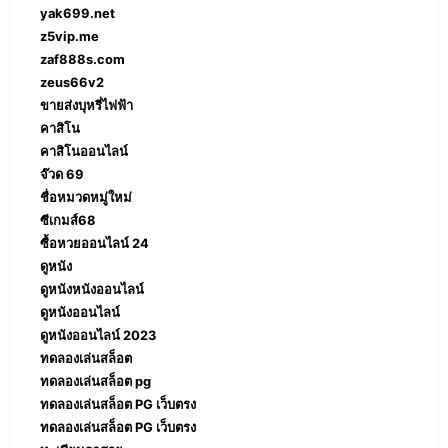
yak699.net
z5vip.me
zaf888s.com
zeus66v2
ขายส่งบุหรี่ไฟฟ้า
คาสิโน
คาสิโนออนไลน์
จ๊วด 69
ชื่อหมวดหมู่ใหม่
ซีเกมส์68
ซื้อหวยออนไลน์ 24
ดูหนัง
ดูหนังหนังออนไลน์
ดูหนังออนไลน์
ดูหนังออนไลน์ 2023
ทดลองเล่นสล็อต
ทดลองเล่นสล็อต pg
ทดลองเล่นสล็อต PG เว็บตรง
ทดลองเล่นสล็อต PG เว็บตรง