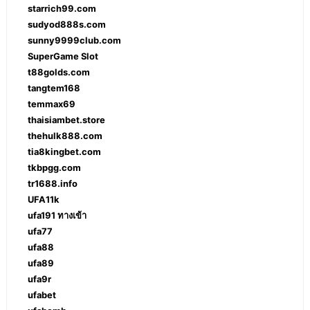
starrich99.com
sudyod888s.com
sunny9999club.com
SuperGame Slot
t88golds.com
tangtem168
temmax69
thaisiambet.store
thehulk888.com
tia8kingbet.com
tkbpgg.com
tr1688.info
UFA11k
ufa191 ทางเข้า
ufa77
ufa88
ufa89
ufa9r
ufabet