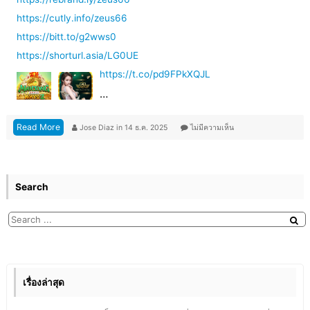
https://cutly.info/zeus66
https://bitt.to/g2wws0
https://shorturl.asia/LG0UE
https://t.co/pd9FPkXQJL
…
Read More
Jose Diaz
in
14 ธ.ค. 2025
ไม่มีความเห็น
Search
เรื่องล่าสุด