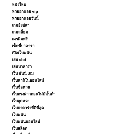
หนังใหม่
หวยฮานอย vip
หวยฮานอยวันนี้
เกมยิงปลา
เกมสล็อต
เครดิตฟรี
เซ็กซี่บาคาร่า
เปิดเว็บพนัน
เล่น slot
เล่นบาคาร่า
เว็บ มันนี่ เกม
เว็บคาสิโนออนไลน์
เว็บซื้อหวย
เว็บตรงฝากถอนไม่มีขั้นต่ำ
เว็บถูกหวย
เว็บบาคาร่าที่ดีที่สุด
เว็บพนัน
เว็บพนันออนไลน์
เว็บสล็อต