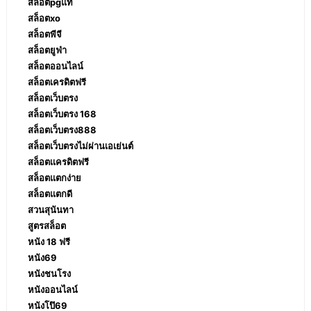
สล็อตpgแท้
สล็อตxo
สล็อตพีจี
สล็อตยูฟ่า
สล็อตออนไลน์
สล็อตเครดิตฟรี
สล็อตเว็บตรง
สล็อตเว็บตรง 168
สล็อตเว็บตรง888
สล็อตเว็บตรงไม่ผ่านเอเย่นต์
สล็อตเเครดิตฟรี
สล็อตแตกง่าย
สล็อตแตกดี
สวนสุนันทา
สูตรสล็อต
หนัง 18 ฟรี
หนัง69
หนังชนโรง
หนังออนไลน์
หนังโป๊69