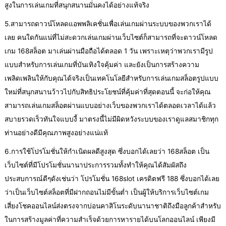
สูงในการเล่นเกมที่สนุกสนานมั่นคงได้อย่างแท้จริง
5.สามารถดาวน์โหลดแอพพลิเคชั่นเพื่อเล่นเกมผ่านระบบของพวกเราได้
เลย คนใดกันแน่ที่ไม่สะดวกเล่นเกมผ่านเว็บไซต์ก็สามารถที่จะดาวน์โหลด
เกม 168สล็อต มาเล่นผ่านมือถือได้ตลอด 1 วัน เพราะเหตุว่าพวกเรามีรูป
แบบสำหรับการเล่นเกมที่บันเทิงใจคุ้มค่า และยังเป็นการสร้างความ
เพลิดเพลินให้กับคุณได้จริงเป็นเทคโนโลยีสำหรับการเล่นเกมสล็อตรูปแบบ
ใหม่ที่สนุกสนานว้าวไปกับสิทธิประโยชน์ที่คุ้มค่าที่สุดตอนนี้ จะก่อให้คุณ
สามารถเล่นเกมสล็อตผ่านแบบอย่างเว็บของพวกเราได้ตลอดเวลาได้แล้ว
สบายรวดเร็วทันใจแบบงี้ มาตรงนี้ไม่มีผิดหวังระบบของเราดูแลสมาชิกทุก
ท่านอย่างดีมีคุณภาพสูงอย่างแน่แท้
6.การใช้โปรโมชั่นให้กำเนิดผลดีสูงสุด ซึ่งบอกได้เลยว่า 168สล็อต เป็น
เว็บไซต์ที่มีโปรโมชั่นนานาประการรวมทั้งทำให้คุณได้สัมผัสถึง
ประสบการณ์ดีๆดังเช่นว่า โปรโมชั่น 168slot เครดิตฟรี 188 ซึ่งบอกได้เลย
ว่าเป็นเว็บไซต์สล็อตที่มีฝากถอนไม่มีขั้นต่ำ เป็นผู้ให้บริการเว็บไซต์เกม
เสี่ยงโชคออนไลน์ส่งตรงจากบ่อนคาสิโนระดับนานาชาติถึงมือลูกค้าสำหรับ
ในการสร้างมูลค่าที่ความสำเร็จด้วยการหารายได้บนโลกออนไลน์ เพียงมี