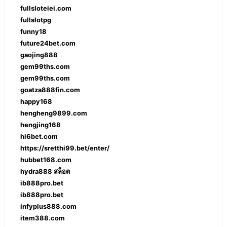
fullsloteiei.com
fullslotpg
funny18
future24bet.com
gaojing888
gem99ths.com
gem99ths.com
goatza888fin.com
happy168
hengheng9899.com
hengjing168
hi6bet.com
https://sretthi99.bet/enter/
hubbet168.com
hydra888 สล็อต
ib888pro.bet
ib888pro.bet
infyplus888.com
item388.com