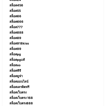
สล็อต456
สล็อต55
สล็อต66
สล็อต666
สล็อต777
สล็อต888
สล็อต89
สล็อต918kiss
สล็อต99
สล็อตpg
สล็อตpgแท้
สล็อตxo
สล็อตพีจี
สล็อตยูฟ่า
สล็อตออนไลน์
สล็อตเครดิตฟรี
สล็อตเว็บตรง
สล็อตเว็บตรง 168
สล็อตเว็บตรง888