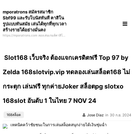
Skip
mporatrons สมัครสมาชิก
to
Sbf99 และรับโบนัสทันที คาสิโน
content
รูปแบบทันสมัย เล่นได้ทุกที่ทุกเวลา
สร้างรายได้อย่างมั่นคง
https://mporatrons.com ลองเล่นเกมส์คาสิโน
ออนไลน์กับ Xlot1688 และพบกับเกมส์ที่น่าสนใจ
อย่างล้นหลาม ทั้งสล็อต บาคาร่า ยิงปลา แทง
หวย แทงบอล จ่ายจริง ถอนได้ทันทีไม่เกิน 10 วิ
Slot168 เว็บจริง ต้องแจกเครดิตฟรี Top 97 by
Zelda 168slotvip.vip ทดลองเล่นสล็อต168 ไม่
กระตุก เล่นฟรี ทุกค่ายJoker สล็อตpg slotxo
168slot อันดับ 1 ในไทย 7 NOV 24
168สล็อต
Jose Diaz
in
30 ก.ย. 2024
เทคนิคคว้าชัยชนะในการเล่นสล็อตสนุกง่ายได้เงินชุ่มฉ่ำ