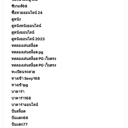
ซีเกมส์68
ซื้อหวยออนไลน์ 24
ดูหนัง
ดูหนังหนังออนไลน์
ดูหนังออนไลน์
ดูหนังออนไลน์ 2023
ทดลองเล่นสล็อต
ทดลองเล่นสล็อต pg
ทดลองเล่นสล็อต PG เว็บตรง
ทดลองเล่นสล็อต PG เว็บตรง
ทะเบียนรถสวย
ทางเข้า Sexy168
ทางเข้าpg
บาคาร่า
บาคาร่า168
บาคาร่าออนไลน์
ปั่นสล็อต
ปั่นแตก66
ปั่นแตก77