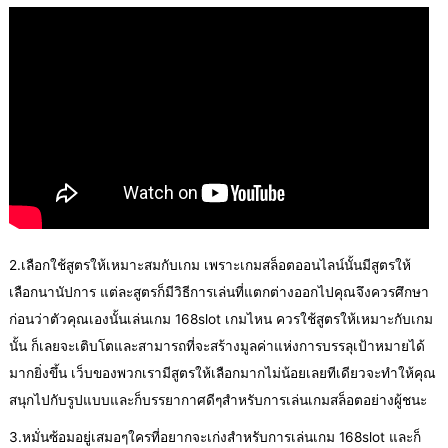
2.เลือกใช้สูตรให้เหมาะสมกับเกม เพราะเกมสล็อตออนไลน์นั้นมีสูตรให้
เลือกนานัปการ แต่ละสูตรก็มีวิธีการเล่นที่แตกต่างออกไปคุณจึงควรศึกษา
ก่อนว่าตัวคุณเองนั้นเล่นเกม 168slot เกมไหน ควรใช้สูตรให้เหมาะกับเกม
นั้น ก็เลยจะเติบโตและสามารถที่จะสร้างมูลค่าแห่งการบรรลุเป้าหมายได้
มากยิ่งขึ้น เว็บของพวกเรามีสูตรให้เลือกมากไม่น้อยเลยทีเดียวจะทำให้คุณ
สนุกไปกับรูปแบบและก็บรรยากาศดีๆสำหรับการเล่นเกมสล็อตอย่างผู้ชนะ
3.หมั่นซ้อมอยู่เสมอๆใครที่อยากจะเก่งสำหรับการเล่นเกม 168slot และก็