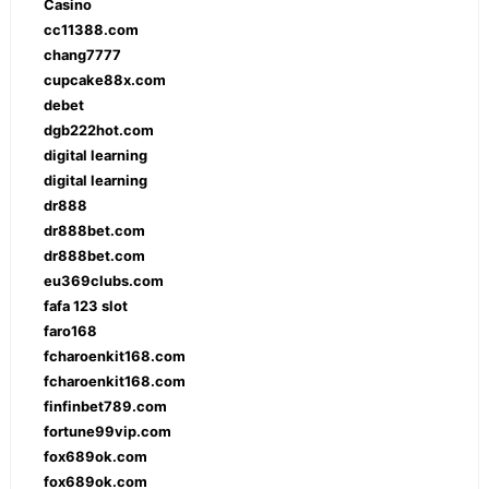
Casino
cc11388.com
chang7777
cupcake88x.com
debet
dgb222hot.com
digital learning
digital learning
dr888
dr888bet.com
dr888bet.com
eu369clubs.com
fafa 123 slot
faro168
fcharoenkit168.com
fcharoenkit168.com
finfinbet789.com
fortune99vip.com
fox689ok.com
fox689ok.com