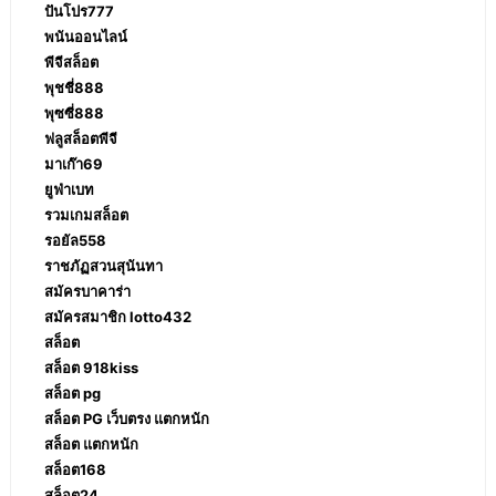
ปันโปร777
พนันออนไลน์
พีจีสล็อต
พุชชี่888
พุซซี่888
ฟลูสล็อตพีจี
มาเก๊า69
ยูฟ่าเบท
รวมเกมสล็อต
รอยัล558
ราชภัฏสวนสุนันทา
สมัครบาคาร่า
สมัครสมาชิก lotto432
สล็อต
สล็อต 918kiss
สล็อต pg
สล็อต PG เว็บตรง แตกหนัก
สล็อต แตกหนัก
สล็อต168
สล็อต24