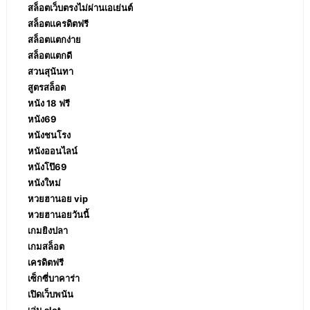
สล็อตเว็บตรงไม่ผ่านเอเย่นต์
สล็อตเเครดิตฟรี
สล็อตแตกง่าย
สล็อตแตกดี
สวนสุนันทา
สูตรสล็อต
หนัง 18 ฟรี
หนัง69
หนังชนโรง
หนังออนไลน์
หนังโป๊69
หนังใหม่
หวยฮานอย vip
หวยฮานอยวันนี้
เกมยิงปลา
เกมสล็อต
เครดิตฟรี
เซ็กซี่บาคาร่า
เปิดเว็บพนัน
เล่น slot