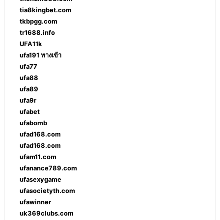
tia8kingbet.com
tkbpgg.com
tr1688.info
UFA11k
ufa191 ทางเข้า
ufa77
ufa88
ufa89
ufa9r
ufabet
ufabomb
ufad168.com
ufad168.com
ufam11.com
ufanance789.com
ufasexygame
ufasocietyth.com
ufawinner
uk369clubs.com