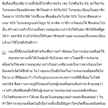
มือถือเครื่องเดียวรวมทั้งยังมีโปรที่น่าสนใจ เช่น โปรคืนเงิน 5% ทุกวี่ทุกวัน
โปรลงทะเบียนสมัครสมาชิกใหม่ฝาก 50รับ100 โปรลงทะเบียนเป็นสมาชิก
ใหม่ฝาก 100รับ188 โปรชี้แนะเพื่อนพ้องรับโบนัส 10% โปรนาทีทองฝาก
แถม 10% โปรแทงถูกแทงไม่ถูก 10 ตาติด เรามีรางวัลมอบให้ ซึ่งแต่ละโปร
นั้น สร้างความสำเร็จรวมทั้งความสนุกสนานร่าเริงให้กับสมาชิกได้ทันทีพูด
ได้ว่า slot168 จ่ายโปรปังๆให้กับสมาชิกทุกท่านอย่างแน่นอนรีบลงทะเบียน
แล้วมาใช้โปรดีๆกันดีกว่า
และนี่ก็คือกลเม็ดดีๆสำหรับเพื่อการคว้าชัยชนะในการเล่นเกมสล็อตให้
สนุกสนานรวมทั้งได้เงินชุ่มฉ่ำกันไปเลย เพราะในยุคนี้การเล่นเกม
สล็อตไม่ใช่แค่ความสนุกสนานร่าเริงอย่างเดียวแต่เป็นการหาเงินบนโลก
อินเตอร์เน็ตได้อีกด้วย ไม่ว่าคุณจะเป็นมือใหม่ในการเล่นเกมสล็อตหรือไม่
ก็ตาม มาที่นี่คุณจะว้าวไปกับรูปแบบและประสบการณ์ที่ดีเยี่ยมเว็บไซต์
slot168 คือความภาคภูมิใจของสโมสรผู้เล่นสล็อตระดับสากล ด้วยเหตุว่า
เราสร้างสิทธิพิเศษดีๆให้กับผู้เล่นสามารถเล่นเกมผ่านแอปพลิเคชั่นลง
เว็บไซต์ของพวกเราได้เลย มีแอดไม่นคอยดูแลอย่างยอดเยี่ยมตลอด 1 วัน
ทำให้การเล่นเกมสล็อตไม่มีเบื่อรวมทั้งเมื่อมีปัญหาใดๆเกิดขึ้นแอดมินพร้อม