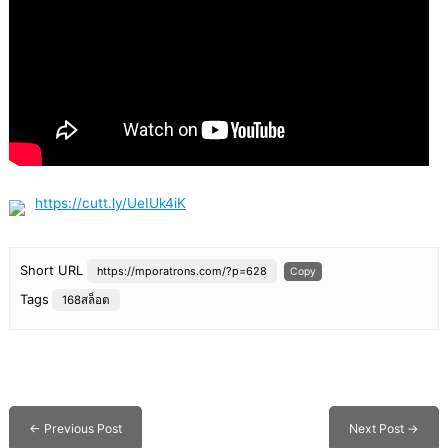
https://cutt.ly/UeIUk4iK
Short URL
https://mporatrons.com/?p=628
Copy
Tags
168สล็อต
←
Previous Post
Next Post
→