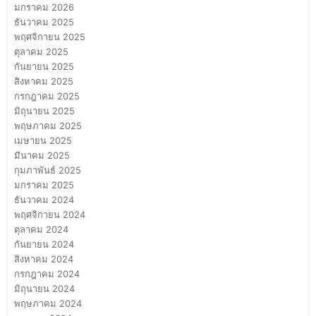
มกราคม 2026
ธันวาคม 2025
พฤศจิกายน 2025
ตุลาคม 2025
กันยายน 2025
สิงหาคม 2025
กรกฎาคม 2025
มิถุนายน 2025
พฤษภาคม 2025
เมษายน 2025
มีนาคม 2025
กุมภาพันธ์ 2025
มกราคม 2025
ธันวาคม 2024
พฤศจิกายน 2024
ตุลาคม 2024
กันยายน 2024
สิงหาคม 2024
กรกฎาคม 2024
มิถุนายน 2024
พฤษภาคม 2024