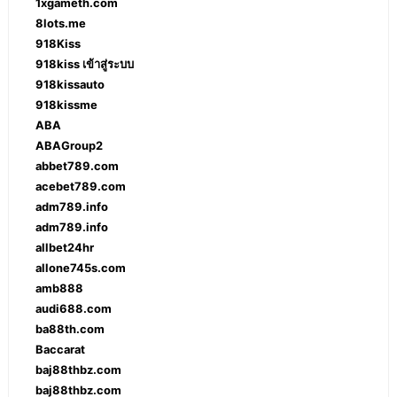
1xgameth.com
8lots.me
918Kiss
918kiss เข้าสู่ระบบ
918kissauto
918kissme
ABA
ABAGroup2
abbet789.com
acebet789.com
adm789.info
adm789.info
allbet24hr
allone745s.com
amb888
audi688.com
ba88th.com
Baccarat
baj88thbz.com
baj88thbz.com