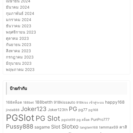
เมษายน 2024
มีนาคม 2024
กุมภาพันธ์ 2024
มกราคม 2024
ธันวาคม 2023
พฤศจิกายน 2023
ตุลาคม 2023
กันยายน 2023
สิงหาคม 2023
กรกฎาคม 2023
มิถุนายน 2023
พฤษภาคม 2023
ป้ายกำกับ
188betth
happy168
168สล็อต
918kissauto
188bet
918kiss เข้าสู่ระบบ
Joker123
PG
Joker123th
pg77
jinda888
pg168
PGSlot
PG Slot
PunPro777
pgslot99
pg สล็อต
Pussy888
Slotxo
Slot
sagame
คาสิ
temmax69
tangtem168