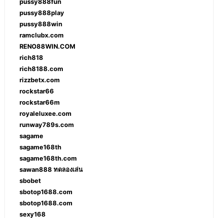
pussy888fun
pussy888play
pussy888win
ramclubx.com
RENO88WIN.COM
rich818
rich8188.com
rizzbetx.com
rockstar66
rockstar66m
royaleluxee.com
runway789s.com
sagame
sagame168th
sagame168th.com
sawan888 ทดลองเล่น
sbobet
sbotop1688.com
sbotop1688.com
sexy168