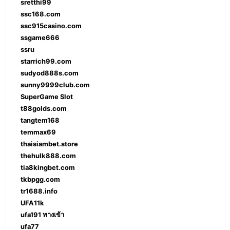
sretthi99
ssc168.com
ssc915casino.com
ssgame666
ssru
starrich99.com
sudyod888s.com
sunny9999club.com
SuperGame Slot
t88golds.com
tangtem168
temmax69
thaisiambet.store
thehulk888.com
tia8kingbet.com
tkbpgg.com
tr1688.info
UFA11k
ufa191 ทางเข้า
ufa77