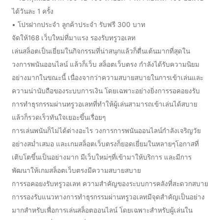
ได้วันละ 1 ครั้ง
• โปรฝากประจำ ลูกค้าประจำ รับฟรี 300 บาท
จัดให้168 เว็บใหม่ที่มาแรง รองรับทรูวอเลท
เล่นสล็อตเป็นเยี่ยมในกิจกรรมที่น่าสนุกแล้วก็ตื่นเต้นมากที่สุดใน
วงการพนันออนไลน์ แล้วก็เว็บ สล็อตเว็บตรง กำลังได้รับความนิยม
อย่างมากในขณะนี้ เนื่องจากว่าความสบายสบายในการเข้าเล่นและ
ความน่านับถือของระบบการเงิน โดยเฉพาะอย่างยิ่งการรอคอยงรับ
การทำธุรกรรมผ่านทรูวอเลทที่ทำให้ผู้เล่นสามารถเข้าเล่นได้สบาย
แล้วก็รวดเร็วทันใจเยอะขึ้นเรื่อยๆ
การเล่นพนันก็ไม่ได้ต่างอะไร วงการการพนันออนไลน์กำลังเจริญวัย
อย่างสม่ำเสมอ และเกมสล็อตเว็บตรงก็ยอดเยี่ยมในหลายๆโอกาสที่
เติบโตขึ้นเป็นอย่างมาก มีเว็บใหม่ๆที่เข้ามาให้บริการ และมีการ
พัฒนาให้เกมสล็อตเว็บตรงมีความสบายสบาย
การรอคอยงรับทรูวอเลท ความสำคัญของระบบการคลังที่สะดวกสบาย
การรองรับแนวทางการทำธุรกรรมผ่านทรูวอเลทมีจุดสำคัญเป็นอย่าง
มากสำหรับเพื่อการเล่นสล็อตออนไลน์ โดยเฉพาะสำหรับผู้เล่นใน