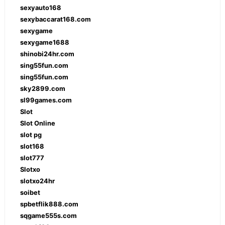
sexyauto168
sexybaccarat168.com
sexygame
sexygame1688
shinobi24hr.com
sing55fun.com
sing55fun.com
sky2899.com
sl99games.com
Slot
Slot Online
slot pg
slot168
slot777
Slotxo
slotxo24hr
soibet
spbetflik888.com
sqgame555s.com