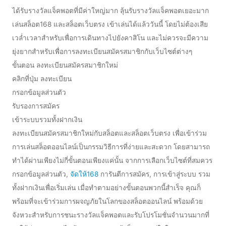
ได้รับรางวัลแจ็คพอตที่มีค่าใหญ่มาก ลุ้นรับรางวัลแจ็คพอตเยอะมาก
เล่นสล็อต168 และสล็อตเว็บตรง เข้าเล่นได้แล้ววันนี้ โดยไม่ต้องเสีย
เวล่ำเวลาสำหรับเพื่อการเดินทางไปยังคาสิโน และไม่ควรจะมีความ
ยุ่งยากสำหรับเพื่อการลงทะเบียนสมัครสมาชิกกับเว็บไซต์ต่างๆ
ขั้นตอน ลงทะเบียนสมัครสมาชิกใหม่
คลิกที่ปุ่ม ลงทะเบียน
กรอกข้อมูลส่วนตัว
รับรองการสมัคร
เข้าระบบรวมทั้งฝากเงิน
ลงทะเบียนสมัครสมาชิกใหม่กับสล็อตและสล็อตเว็บตรง เพื่อเข้าร่วม
การเล่นสล็อตออนไลน์เป็นกรรมวิธีการที่ง่ายและสะดวก โดยสามารถ
ทำได้ผ่านเพียงไม่กี่ขั้นตอนเพียงแค่นั้น จากการเลือกเว็บไซต์ที่สมควร
กรอกข้อมูลส่วนตัว,
จัดให้168
การันตีการสมัคร, การเข้าสู่ระบบ รวม
ทั้งฝากเงินเพื่อเริ่มเล่น เมื่อทำตามอย่างขั้นตอนพวกนี้สำเร็จ คุณก็
พร้อมที่จะเข้าร่วมการผจญภัยในโลกของสล็อตออนไลน์ พร้อมด้วย
จังหวะสำหรับการชนะรางวัลแจ็คพอตและรับโปรโมชั่นจำนวนมากที่