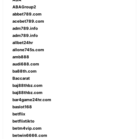
ABAGroup2
abbet789.com
acebet789.com
adm789.info
adm789.info
allbet24hr
allone745s.com
amb888
audi688.com
ba88th.com
Baccarat
baj88thbz.com
baj88thbz.com
bar4game24hr.com
baslot168
betflix
betflixtikto
betm4vip.com
betwin6666.com