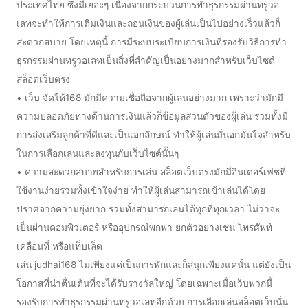
ประเทศไทย ซึ่งมีเยอะๆ เนื่องจากกระบวนการทำธุรกรรมผ่านทรูวอ
เลทจะทำให้การเติมเงินและถอนเงินของผู้เล่นเป็นไปอย่างเร็วแล้วก็
สะดวกสบาย โดยเหตุนี้ การมีระบบระเบียบการเงินที่รองรับวิธีการทำ
ธุรกรรมผ่านทรูวอเลทเป็นสิ่งที่สำคัญเป็นอย่างมากสำหรับเว็บไซต์
สล็อตเว็บตรง
• เว็บ จัดให้168 มักมีความเชื่อถือจากผู้เล่นอย่างมาก เพราะว่ามักมี
ความปลอดภัยทางด้านการเงินแล้วก็ข้อมูลส่วนตัวของผู้เล่น รวมทั้งมี
การส่งเสริมลูกค้าที่ดีและเป็นเอกลักษณ์ ทำให้ผู้เล่นมั่นอกมั่นใจสำหรับ
ในการเลือกเล่นและลงทุนกับเว็บไซต์นั้นๆ
• ความสะดวกสบายสำหรับการเล่น สล็อตเว็บตรงมักมีอินเตอร์เฟซที่
ใช้งานง่ายรวมทั้งเข้าใจง่าย ทำให้ผู้เล่นสามารถเข้าเล่นได้โดย
ปราศจากความยุ่งยาก รวมทั้งสามารถเล่นได้ทุกที่ทุกเวลา ไม่ว่าจะ
เป็นผ่านคอมพิวเตอร์ หรืออุปกรณ์พกพา ยกตัวอย่างเช่น โทรศัพท์
เคลื่อนที่ หรือแท็บเล็ต
เล่น judhai168 ไม่เพียงแค่เป็นการพักและก็สนุกเพียงแค่นั้น แต่ยังเป็น
โอกาสที่น่าตื่นเต้นที่จะได้รับรางวัลใหญ่ โดยเฉพาะเมื่อเว็บพวกนี้
รองรับการทำธุรกรรมผ่านทรูวอเลทอีกด้วย การเลือกเล่นสล็อตเว็บนั่น