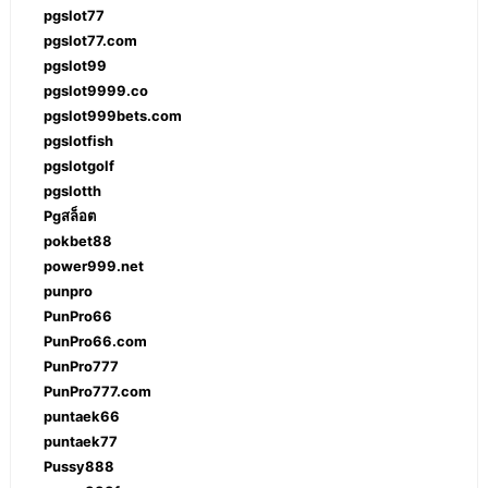
pgslot77
pgslot77.com
pgslot99
pgslot9999.co
pgslot999bets.com
pgslotfish
pgslotgolf
pgslotth
Pgสล็อต
pokbet88
power999.net
punpro
PunPro66
PunPro66.com
PunPro777
PunPro777.com
puntaek66
puntaek77
Pussy888