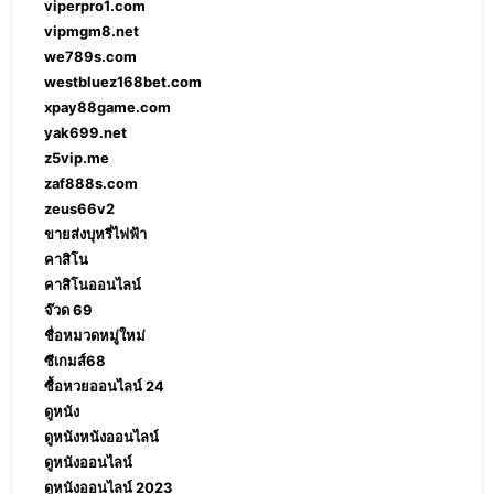
viperpro1.com
vipmgm8.net
we789s.com
westbluez168bet.com
xpay88game.com
yak699.net
z5vip.me
zaf888s.com
zeus66v2
ขายส่งบุหรี่ไฟฟ้า
คาสิโน
คาสิโนออนไลน์
จ๊วด 69
ชื่อหมวดหมู่ใหม่
ซีเกมส์68
ซื้อหวยออนไลน์ 24
ดูหนัง
ดูหนังหนังออนไลน์
ดูหนังออนไลน์
ดูหนังออนไลน์ 2023