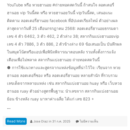
YouTube หรือ หวยฮานอย #ถ่ายทอดสดวันนี้ ถ้าสนใจ ลอตเตอรี่
ฮานอย vip วันนี้สด หรือ หวยฮานอยวันนี้ vipวันนี้สด, เสนอแนะ
ติดตาม ลอตเตอรี่ฮานอย facebook ที่อัปเดตเรียลไทม์ ตัวอย่างผล
ล่าสุดจากวันที่ 25 เดือนกรกฎาคม 2568: ลอตเตอรี่ฮานอยธรรมดา
เลข 4 ตัว 6462, 3 ตัว 462, 2 ตัวล่าง 38; สลากกินแบ่งฮานอยvip
เลข 4 ตัว 7886, 3 ตัว 886, 2 ตัวข้างล่าง 69 ข้อเสนอเป็น บันทึกผล
ในสมุดโน้ตหรือแอปเพื่อพินิจพิจารณาตอนหลัง รวมทั้งตั้งการแจ้ง
เตือนเพื่อไม่พลาด สลากกินแบ่งฮานอย ถ่ายทอดสดวันนี้
● การใช้แนวทางและสูตรจากแหล่งข้อมูลที่น่าไว้ใจ: เรียนจาก หวย
ฮานอย ลอตเตอรี่ซอง หรือ ลอตเตอรี่ฮานอย หลายสํานัก ที่รวบรวม
เลขเด็ดจากหลายแหล่ง เช่น สลากกินแบ่งฮานอย huay หรือ เว็บหวย
ฮานอย ruay ตัวอย่างสูตรพื้นฐาน: นำเลขจาก สลากกินแบ่งฮานอย
ย้อน ข้างหลัง ruay มาหาค่าเฉลี่ย ได้แก่ เลข 823 +
…
Read More
Jose Diaz
in
31 ก.ค. 2025
ไม่มีความเห็น