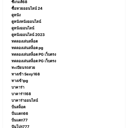
ซีเกมส์68
ซื้อหวยออนไลน์ 24
ดูหนัง
ดูหนังหนังออนไลน์
ดูหนังออนไลน์
ดูหนังออนไลน์ 2023
ทดลองเล่นสล็อต
ทดลองเล่นสล็อต pg
ทดลองเล่นสล็อต PG เว็บตรง
ทดลองเล่นสล็อต PG เว็บตรง
ทะเบียนรถสวย
ทางเข้า Sexy168
ทางเข้าpg
บาคาร่า
บาคาร่า168
บาคาร่าออนไลน์
ปั่นสล็อต
ปั่นแตก66
ปั่นแตก77
ปันโปร777