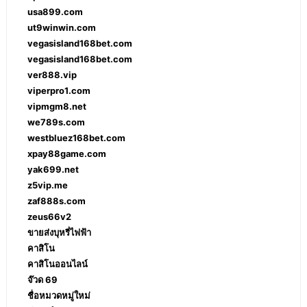
usa899.com
ut9winwin.com
vegasisland168bet.com
vegasisland168bet.com
ver888.vip
viperpro1.com
vipmgm8.net
we789s.com
westbluez168bet.com
xpay88game.com
yak699.net
z5vip.me
zaf888s.com
zeus66v2
ขายส่งบุหรี่ไฟฟ้า
คาสิโน
คาสิโนออนไลน์
จ๊วด 69
ชื่อหมวดหมู่ใหม่