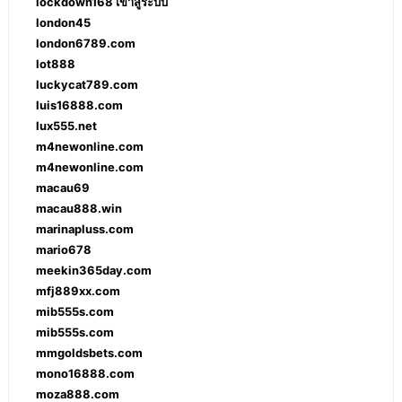
lockdown168 เข้าสู่ระบบ
london45
london6789.com
lot888
luckycat789.com
luis16888.com
lux555.net
m4newonline.com
m4newonline.com
macau69
macau888.win
marinapluss.com
mario678
meekin365day.com
mfj889xx.com
mib555s.com
mib555s.com
mmgoldsbets.com
mono16888.com
moza888.com