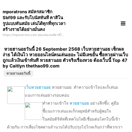
Skip
mporatrons สมัครสมาชิก
to
Sbf99 และรับโบนัสทันที คาสิโน
content
รูปแบบทันสมัย เล่นได้ทุกที่ทุกเวลา
สร้างรายได้อย่างมั่นคง
https://mporatrons.com ลองเล่นเกมส์คาสิโน
ออนไลน์กับ Xlot1688 และพบกับเกมส์ที่น่าสนใจ
อย่างล้นหลาม ทั้งสล็อต บาคาร่า ยิงปลา แทง
หวยฮานอยวันนี้ 26 September 2568 เว็บหวยฮานอย เช็กผล
หวย แทงบอล จ่ายจริง ถอนได้ทันทีไม่เกิน 10 วิ
ง่าย ได้เงินไว หวยออนไลน์คนเล่นเยอะ ไม่มีเลขอั้น ซื้อหวยผ่านเว็บ
ถูกแล้วเงินเข้าทันที หวยฮานอย ตัวจริงเรื่องหวย ต้องเว็บนี้ Top 47
by Caitlyn thethao99.com
หวยฮานอยวันนี้
เว็บหวยฮานอย
หวยฮานอย: ทำความเข้าใจและก็เสนอ
แนะการเล่นอย่างรอบคอบ
ทำความเข้าใจ
หวยฮานอย
อย่างลึกซึ้ง: คู่มือ
ชี้แนะการเล่นและก็กลยุทธ์สำหรับผู้พอใจ
ในสมัยดิจิทัลที่เทคโนโลยีเชื่อมต่อโลกใบนี้เข้า
ด้วยกัน การเสี่ยงโชคผ่านจำนวนได้ปรับปรุงไปไกลเกินกว่าที่พวกเรา