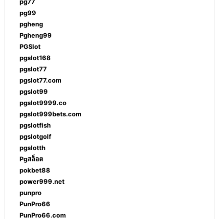
pg77
pg99
pgheng
Pgheng99
PGSlot
pgslot168
pgslot77
pgslot77.com
pgslot99
pgslot9999.co
pgslot999bets.com
pgslotfish
pgslotgolf
pgslotth
Pgสล็อต
pokbet88
power999.net
punpro
PunPro66
PunPro66.com