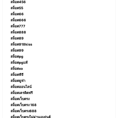
สล็อต456
สล็อต55
สล็อต66
สล็อต666
สล็อต777
สล็อต888
สล็อต89
สล็อต918kiss
สล็อต99
สล็อตpg
สล็อตpgแท้
สล็อตxo
สล็อตพีจี
สล็อตยูฟ่า
สล็อตออนไลน์
สล็อตเครดิตฟรี
สล็อตเว็บตรง
สล็อตเว็บตรง 168
สล็อตเว็บตรง888
สล็อตเว็บตรงไม่ผ่านเอเย่นต์