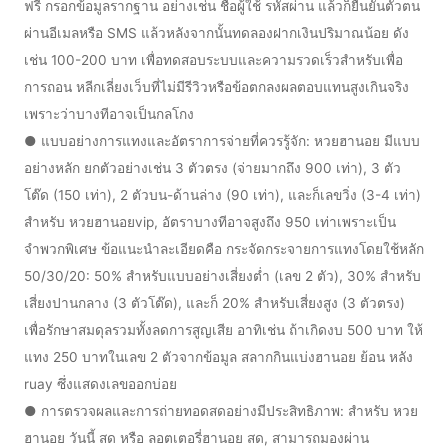
ฟรี กรอกข้อมูลรากฐาน อย่างเช่น ชื่อผู้ใช้ รหัสผ่าน แล้วก็ยืนยันตัวตน
ผ่านอีเมลหรือ SMS แล้วหลังจากนั้นทดลองฝากเงินปริมาณน้อย ดัง
เช่น 100-200 บาท เพื่อทดสอบระบบและความรวดเร็วสำหรับเพื่อ
การถอน หลีกเลี่ยงเว็บที่ไม่มีรีวิวหรือข้อตกลงผลตอบแทนสูงเกินจริง
เพราะว่าบางทีอาจเป็นกลโกง
● แบบอย่างการแทงและอัตราการจ่ายที่ควรรู้จัก: หวยฮานอย มีแบบ
อย่างหลัก ยกตัวอย่างเช่น 3 ตัวตรง (จ่ายมากถึง 900 เท่า), 3 ตัว
โต๊ด (150 เท่า), 2 ตัวบน-ด้านล่าง (90 เท่า), และก็เลขวิ่ง (3-4 เท่า)
สำหรับ หวยฮานอยvip, อัตราบางทีอาจสูงถึง 950 เท่าเพราะเป็น
จำพวกพิเศษ ข้อแนะนำละเอียดคือ กระจัดกระจายการแทงโดยใช้หลัก
50/30/20: 50% สำหรับแบบอย่างเสี่ยงต่ำ (เลข 2 ตัว), 30% สำหรับ
เสี่ยงปานกลาง (3 ตัวโต๊ด), และก็ 20% สำหรับเสี่ยงสูง (3 ตัวตรง)
เพื่อรักษาสมดุลรวมทั้งลดการสูญเสีย อาทิเช่น ถ้าเกิดงบ 500 บาท ให้
แทง 250 บาทในเลข 2 ตัวจากข้อมูล สลากกินแบ่งฮานอย ย้อน หลัง
ruay ซึ่งแสดงเลขออกบ่อย
● การตรวจผลและการถ่ายทอดสดอย่างมีประสิทธิภาพ: สำหรับ หวย
ฮานอย วันนี้ สด หรือ ลอตเตอรี่ฮานอย สด, สามารถมองผ่าน