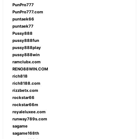
PunPro777
PunPro777.com
puntaek66
puntaek77
Pussy888
pussy888fun
pussy888play
pussy888win
ramclubx.com
RENO88WIN.COM
rich818
rich8188.com
rizzbetx.com
rockstar66
rockstar66m
royaleluxee.com
runway789s.com
sagame
sagame168th