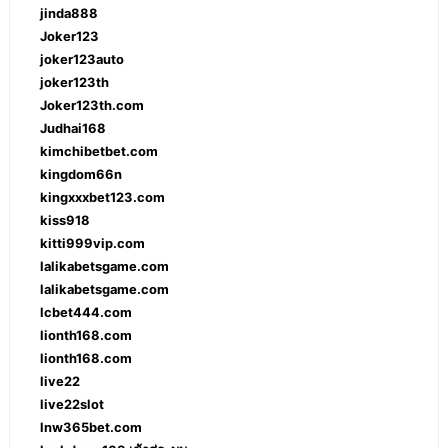
jinda888
Joker123
joker123auto
joker123th
Joker123th.com
Judhai168
kimchibetbet.com
kingdom66n
kingxxxbet123.com
kiss918
kitti999vip.com
lalikabetsgame.com
lalikabetsgame.com
lcbet444.com
lionth168.com
lionth168.com
live22
live22slot
lnw365bet.com