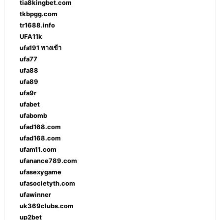
tia8kingbet.com
tkbpgg.com
tr1688.info
UFA11k
ufa191 ทางเข้า
ufa77
ufa88
ufa89
ufa9r
ufabet
ufabomb
ufad168.com
ufad168.com
ufam11.com
ufanance789.com
ufasexygame
ufasocietyth.com
ufawinner
uk369clubs.com
up2bet