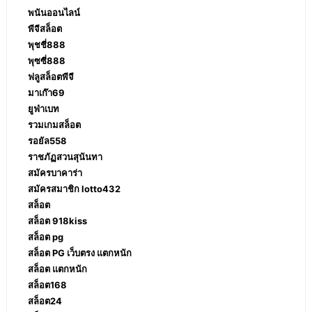
พนันออนไลน์
พีจีสล็อต
พุชชี่888
พุซซี่888
ฟลูสล็อตพีจี
มาเก๊า69
ยูฟ่าเบท
รวมเกมสล็อต
รอยัล558
ราชภัฏสวนสุนันทา
สมัครบาคาร่า
สมัครสมาชิก lotto432
สล็อต
สล็อต 918kiss
สล็อต pg
สล็อต PG เว็บตรง แตกหนัก
สล็อต แตกหนัก
สล็อต168
สล็อต24