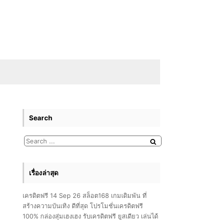
Search
เรื่องล่าสุด
เครดิตฟรี 14 Sep 26 สล็อต168 เกมเดิมพัน ที่
สร้างความบันเทิง ดีที่สุด โปรโมชั่นเครดิตฟรี
100% กล่องสุ่มเฮงเฮง รับเครดิตฟรี ยูสเดียว เล่นได้