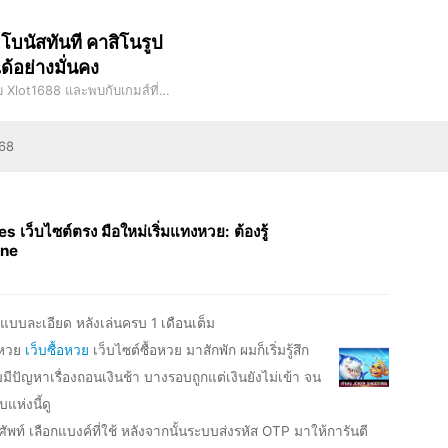
บนัสทันที คาสิโนรูป
ด้อย่างมั่นคง
 Xlot1688 และพบกับเกมส์ที่
แทงบอล จ่ายจริง ถอนได้ทันที
168
s เว็บไซต์ตรง มือใหม่เริ่มแทงหวย: ต้องรู้
ine
แบบละเอียด หลังเล่นครบ 1 เดือนเต็ม
ทงหวย
เว็บซื้อหวย
เว็บไซต์ซื้อหวย มาสักพัก ผมก็เริ่มรู้สึก
่มมีปัญหาเรื่องถอนเงินช้า บางรอบถูกแต่เงินยังไม่เข้า จน
ห่งนี้ดู
ท์ เลือกแบงค์ที่ใช้ หลังจากนั้นระบบส่งรหัส OTP มาให้การันตี