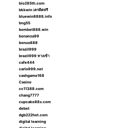
bio285th.com
bkkwin เครดิตฟรี
bluewin8888.info
bng55
bombet888.win
bonanza99
bonus888
brazil999
brazil999 ทางเข้า
cafe444
carlo999.net
cashgame168
Casino
cc11388.com
chang7777
cupcake88x.com
debet
dgb222hot.com
digital learning