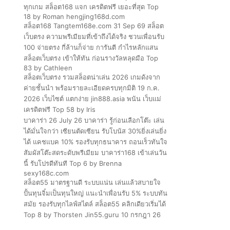
ทุกเกม สล็อต168 แจก เครดิตฟรี เยอะที่สุด Top
18 by Roman hengjing168d.com
สล็อต168 Tangtem168e.com 31 Sep 69 สล็อต
เว็บตรง ความพรีเมียมที่เข้าถึงได้จริง ชวนเพื่อนรับ
100 จ่ายตรง กี่ล้านก็จ่าย การันตี กำไรหลักแสน
สล็อตเว็บตรง เข้าให้ทัน ก่อนรางวัลหลุดมือ Top
83 by Cathleen
สล็อตเว็บตรง รวมสล็อตน่าเล่น 2026 เกมดังจาก
ค่ายชั้นนำ พร้อมรายละเอียดครบทุกมิติ 19 ก.ค.
2026 เว็บไซต์ แตกง่าย jin888.asia พนัน เว็บแม่
เครดิตฟรี Top 58 by Iris
บาคาร่า 26 July 26 บาคาร่า รู้ก่อนเลือกโต๊ะ เล่น
ได้มั่นใจกว่า เซียนตัดเซียน รับโบนัส 30%ยิ่งเล่นยิ่ง
ได้ แคชแบค 10% รองรับทุกธนาคาร ถอนเร็วทันใจ
สัมผัสโต๊ะสดระดับพรีเมียม บาคาร่า168 เข้าเล่นวัน
นี้ รับโปรดีทันที Top 6 by Brenna
sexy168c.com
สล็อต55 มาตรฐานดี ระบบแน่น เล่นแล้วสบายใจ
ปั้นทุนจิ๋มเป็นทุนใหญ่ แนะนำเพื่อนรับ 5% ระบบทัน
สมัย รองรับทุกไลฟ์สไตล์ สล็อต55 คลิกเดียวเริ่มได้
Top 8 by Thorsten Jin55.guru 10 กรกฎา 26