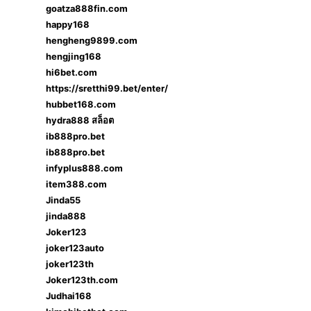
goatza888fin.com
happy168
hengheng9899.com
hengjing168
hi6bet.com
https://sretthi99.bet/enter/
hubbet168.com
hydra888 สล็อต
ib888pro.bet
ib888pro.bet
infyplus888.com
item388.com
Jinda55
jinda888
Joker123
joker123auto
joker123th
Joker123th.com
Judhai168