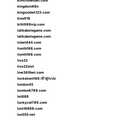
kimchibetbet.com
kingdom66n
kingxxxbet123.com
kiss918
kitti999vip.com
lalikabetsgame.com
lalikabetsgame.com
lcbet444.com
lionth168.com
lionth168.com
live22
live22slot
lnw365bet.com
lockdown168 เข้าสู่ระบบ
london45
london6789.com
lot888
luckycat789.com
luis16888.com
lux555.net