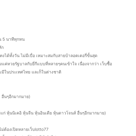
 5 นาทีทุกหน
ัก
งได้ทั้งวัน ไม่มีเบื่อ เหมาะสมกับสายบ้าลอตเตอรี่ขั้นสุด
เพียงแค่หวยรัฐบาลกับยี่กีแบบที่หลายๆคนเข้าใจ เนื่องจากว่า เว็บซื้อ
่จะมีในประเทศไทย และก็ในต่างชาติ
 อื่นๆอีกมากมาย)
 หุ้นนิเคอิ หุ้นจีน หุ้นอินเดีย หุ้นดาวโจนส์ อื่นๆอีกมากมาย)
 ไม่ต้องเปิดหลายเว็บlotto77