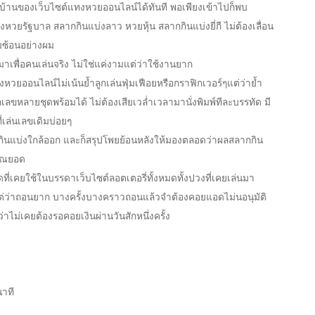
ังบ้านของเว็บไซต์แทงหวยออนไลน์ได้ทันที พอเพียงเข้าไปก็พบ
วยรัฐบาล สลากกินแบ่งลาว หวยหุ้น สลากกินแบ่งยี่กี ไม่ต้องเลื่อน
บซ้อนอย่างผม
เพื่อคนเล่นจริง ไม่ใช่แค่งามแต่ว่าใช้งานยาก
งหวยออนไลน์ไม่เน้นย้ำลูกเล่นฟุ่มเฟือยหรือกราฟิกเวอร์ๆแต่ว่าย้ำ
ขหลายชุดพร้อมได้ ไม่ต้องเสียเวล่ำเวลามานั่งพิมพ์ทีละบรรทัด มี
ที่เล่นเลขเดิมบ่อยๆ
กกินแบ่งใกล้ออก และก็สรุปโพยย้อนหลังให้มองตลอดว่าผลสลากกิน
วณยอด
ดที่เคยใช้ในบรรดาเว็บไซต์ลอตเตอรี่ทั้งหมดทั้งปวงที่เคยเล่นมา
แต่ว่าถอนยาก บางครั้งบางคราวถอนแล้วจำต้องคอยแอดไม่นอนุมัติ
่าไม่เคยต้องรอคอยเงินผ่านวันสักหนึ่งครั้ง
นาที