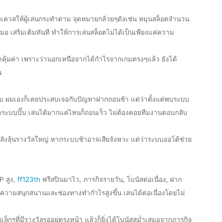
าวกับเควสให้ผู้เล่นกระทำตาม จุดหมายกล้วยๆดังเช่น หมุนสล็อตจำนวน
สมอ เสริมเติมทันที ทำให้การเล่นสล็อตไม่ได้เป็นเพียงแค่ความ
ุ้มค่า เพราะว่านอกเหนือจากได้กำไรจากเกมตรงๆแล้ว ยังได้
น
หมครับ ผมเองก็เคยประสบเจอกับปัญหาฝากถอนช้า แต่ว่าตั้งแต่พบระบบ
้าระบบปั๊บ เล่นได้มากแค่ไหนก็ถอนเร็ว ไม่ต้องคอยทีมงานตอบกลับ
ำลังลุ้นรางวัลใหญ่ หากระบบช้าอาจเสียจังหวะ แต่ว่าระบบออโต้ช่วย
P สูง,
ff123th
ฟรีสปินมาไว, ภารกิจรายวัน, โบนัสต่อเนื่อง, ฝาก
วามสนุกสนานและช่องทางทำกำไรสูงขึ้น เล่นได้ต่อเนื่องโดยไม่
เล็กๆที่มีรางวัลรออยู่ตรงหน้า แล้วก็ยิ่งได้โบนัสสม่ำเสมอจากภารกิจ