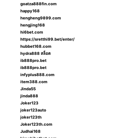
goatza888fin.com
happy168
hengheng9899.com
hengjing168
hi6bet.com
https://sretthi99.bet/enter/
hubbet168.com
hydra888 สล็อต
ib888pro.bet
ib888pro.bet
infyplus888.com
item388.com
Jinda55
jinda888
Joker123
joker123auto
joker123th
Joker123th.com
Judhai168