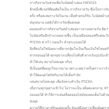
ภารกิจรายวันช่วยเพิ่มโบนัสสม่ำเสมอ FAFA123
อีกหนึ่งฟีเจอร์ที่ผมติดใจเป็น ภารกิจรายวัน ซึ่งเป็นร
ครั้ง หรือสะสมรางวัลในเกม เมื่อทำครบก็รับ โบนัสสม่ำเ
สนุกสนาน แต่ยังได้รางวัลเพิ่มตลอด
ผมลองทำภารกิจรายวันสม่ำเสมอยาวนานหลายวัน คิดว่าค
โบนัสเสริมอีกจำนวนหลายชิ้น เป็นเหมือนของฟรีแต่ละวั
ff123th ฝากไว ถอนเร็ว ด้วยระบบออโต้
สิ่งที่คนไม่ใช่น้อยบางทีอาจกลุ้มใจเป็นเรื่องเงินใช่ไ
ฝากถอนออโต้ ทุกๆอย่างเปลี่ยนไปทันที ฝากเงินปุบปับเข
ทำให้เล่น สบายไม่สะดุด จริงๆ
นี่เป็นจุดที่ผมถูกใจมากมาย เพราะเหตุว่าครั้งคราวเราก
ทำให้ผมจุดโฟกัสกับเกมได้เต็มกำลัง
เล่นสบายไม่สะดุด เพิ่มจังหวะทำเงิน ff123th
เมื่อรวมทุกๆอย่างเข้าไป ไม่ว่าจะเป็น สล็อตแตกง่าย, RT
ถอนออโต้ ทำให้การเล่นสล็อตออนไลน์ของผมเต็มไปด้วยค
สะดุด
ความรู้สึกเวลาสปินแต่ละครั้ง มันเสมือนการเสี่ยงอันตราย