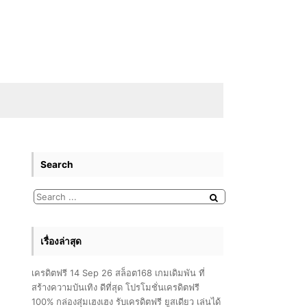
Search
เรื่องล่าสุด
เครดิตฟรี 14 Sep 26 สล็อต168 เกมเดิมพัน ที่
สร้างความบันเทิง ดีที่สุด โปรโมชั่นเครดิตฟรี
100% กล่องสุ่มเฮงเฮง รับเครดิตฟรี ยูสเดียว เล่นได้