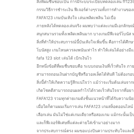
สิ่งที่ผมชื่นชอบเป็น การมีระบบระเบียบทดลองเล่น ff123th
กรรมวิธีการชำระเงิน ฟีเจอร์ต่างๆรวมทั้งการทำงานของ
FAFA123 เกมบันเทิงใจ เล่นเพลิดเพลิน ไม่เบื่อ
ภายหลังได้ทดลองเล่นจริง ผมพบว่าแต่ละเกมมีเอกลักษณ์
สนุกสนานรวมทั้งเพลิดเพลินมาก บางเกมมีฟีเจอร์โบนัส 
สิ่งที่ทำให้ประสบการณ์นี้บันเทิงใจเพิ่มขึ้น คือการไ
โบนัสสูง เกมไหนควรลงพนันเท่าไร ทำให้เล่นได้อย่างมีแผ
fafa 123 slot เล่นได้ เบิกเงินไว
อีกหนึ่งข้อดีที่ผมชื่นชอบคือ ระบบถอนเงินที่เร็วทันใ
สามารถถอนเงินฝากบัญชีหรือวอลเล็ตได้ทันที ไม่ต้องรอ
สิ่งนี้ทำให้เกิดความรู้สึกแน่ใจว่า แม้ว่าจะเริ่มต้นเล
เกิดโชคดีสามารถถอนผลกำไรได้รวดเร็วทันใจจากที่อยา
FAFA123 รวมทุกค่ายเกมดังชั้นแนวหน้าที่ได้รับความนิยม
เมื่อใดก็ตามผมเริ่มการเล่น FAFA123 เกมสล็อตออนไลน์ ส
เลือกเล่น มันไม่ใช่แค่เกมเดียวหรือสองเกม แม้กระนั้น
และก็ฟีเจอร์พิเศษที่แต่ละค่ายใส่เข้ามาอย่างมาก
จากประสบการณ์ตรง ผมขอแบ่งปันความประทับใจและสิ่งที