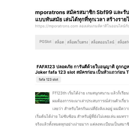
Skip
mporatrons สมัครสมาชิก Sbf99 และรับโ
to
แบบทันสมัย เล่นได้ทุกที่ทุกเวลา สร้างรายไ
content
https://mporatrons.com ลองเล่นเกมส์คาสิโนออนไลน์กับ
น่าสนใจอย่างล้นหลาม ทั้งสล็อต บาคาร่า ยิงปลา แทงหวย 
ไม่เกิน 10 วิ
PGSlot
สล็อต
สล็อตเว็บตรง
สล็อตออนไลน์
สล็อต
FAFA123 ปลอดภัย การันตีด้วยใบอนุญาติ ถูกกฎหมา
Joker fafa 123 slot สมัครก่อน เป็นหัวแถวก่อ
fafa 123 slot
Ff123th เริ่มได้ง่าย เกมสนุกสนาน แล้วก็เรียนร
ผมต้องการจะมาเล่าประสบการณ์ส่วนตัวเกี่ยวกั
เลยว่า สำหรับใครกันแน่ที่ยังลังเลอยู่ ผมมีความ
เริ่มต้นได้ง่าย ไม่ซับซ้อน สำหรับผู้ที่ยังไม่เคยเล่น ผมทร
จริงแล้วทั้งหมดทุกอย่างง่ายมาก แค่ลงทะเบียนเป็นสมาชิก