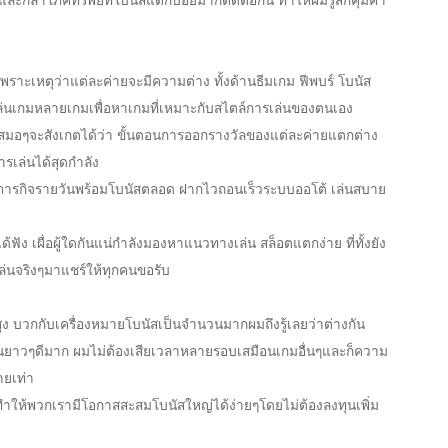
ก็ล่าโภคทรัพย์ที่โบนัสแตกบ่อยมากติดต่อกัน ทำให้ผมรู้สึกคุ้มค่า
เพราะเหตุว่าแต่ละค่ายจะมีความต่าง ทั้งด้านธีมเกม ฟีพบร์ โบนัส
นเกมหลายเกมเพื่อหาเกมที่เหมาะกับสไตล์การเล่นของตนเอง
่นเสมอๆจะสังเกตได้ว่า ขั้นตอนการออกรางวัลของแต่ละค่ายแตกต่าง
รเล่นได้สุดกำลัง
 ภารกิจรายวันพร้อมโบนัสตลอด ฝากไวถอนเร็วระบบออโต้ เล่นสบาย
ูงๆได้ฟัง เผื่อผู้ใดกันแน่กำลังมองหาแนวทางเล่น สล็อตแตกง่าย ที่ทั้งยัง
รเล่นจริงๆมาแชร์ให้ทุกคนขอรับ
ูง บวกกับเครื่องหมายโบนัสเป็นจำนวนมากผมถึงรู้เลยว่าต่างกัน
งินยาวๆดีมาก ผมไม่ต้องเสียเวลาหลายรอบเสมือนเกมอื่นๆและก็ความ
ายเท่า
อง ทำให้พวกเรามีโอกาสสะสมโบนัสใหญ่ได้ง่ายๆโดยไม่ต้องลงทุนเพิ่ม