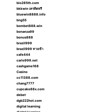
bio285th.com
bkkwin เครดิตฟรี
bluewin8888.info
bng55
bombet888.win
bonanza99
bonus888
brazil999
brazil999 ทางเข้า
cafe444
carlo999.net
cashgame168
Casino
cc11388.com
chang7777
cupcake88x.com
debet
dgb222hot.com
digital learning