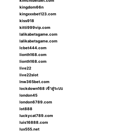
kimchibetbet.com
kingdom66n
kingxxxbet123.com
kiss918
kitti999vip.com
lalikabetsgame.com
lalikabetsgame.com
lcbet444.com
lionth168.com
lionth168.com
live22
live22slot
lnw365bet.com
lockdown168 เข้าสู่ระบบ
london45
london6789.com
lot888
luckycat789.com
luis16888.com
lux555.net