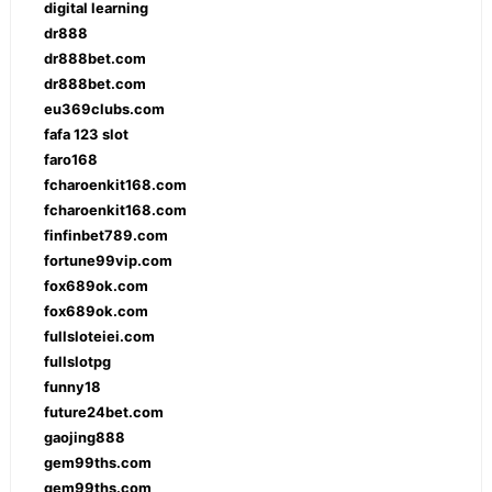
digital learning
dr888
dr888bet.com
dr888bet.com
eu369clubs.com
fafa 123 slot
faro168
fcharoenkit168.com
fcharoenkit168.com
finfinbet789.com
fortune99vip.com
fox689ok.com
fox689ok.com
fullsloteiei.com
fullslotpg
funny18
future24bet.com
gaojing888
gem99ths.com
gem99ths.com