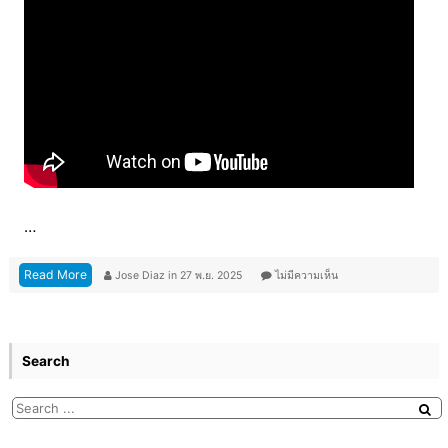
…
Read More
Jose Diaz
in
27 พ.ย. 2025
ไม่มีความเห็น
Search