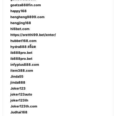
goatza888fin.com
happy168
hengheng9899.com
hengjing168
hi6bet.com
https://sretthi99.bet/enter/
hubbet168.com
hydra888 สล็อต
ib888pro.bet
ib888pro.bet
infyplus888.com
item388.com
Jinda55
jinda888
Joker123
joker123auto
joker123th
Joker123th.com
Judhai168