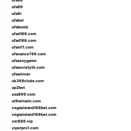
ufa89
ufa9r
ufabet
ufabomb
ufad168.com
ufad168.com
ufam11.com
ufanance789.com
ufasexygame
ufasocietyth.com
ufawinner
uk369clubs.com
up2bet
usa899.com
ut9winwin.com
vegasisland168bet.com
vegasisland168bet.com
ver888.vip
viperpro1.com