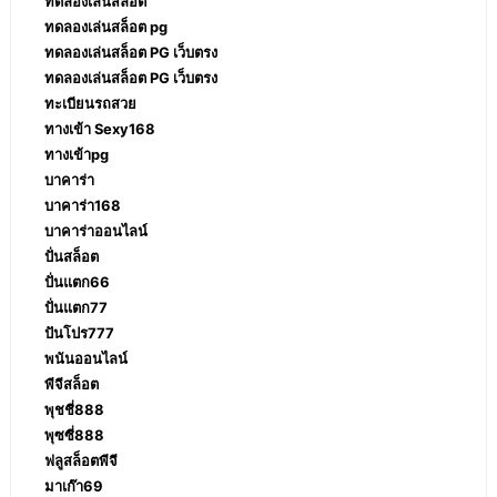
ทดลองเล่นสล็อต
ทดลองเล่นสล็อต pg
ทดลองเล่นสล็อต PG เว็บตรง
ทดลองเล่นสล็อต PG เว็บตรง
ทะเบียนรถสวย
ทางเข้า Sexy168
ทางเข้าpg
บาคาร่า
บาคาร่า168
บาคาร่าออนไลน์
ปั่นสล็อต
ปั่นแตก66
ปั่นแตก77
ปันโปร777
พนันออนไลน์
พีจีสล็อต
พุชชี่888
พุซซี่888
ฟลูสล็อตพีจี
มาเก๊า69