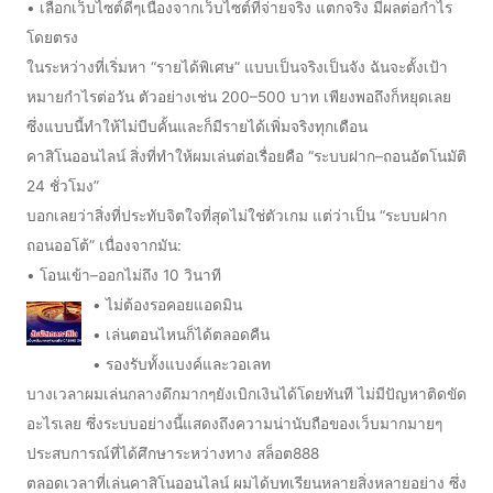
• เลือกเว็บไซต์ดีๆเนื่องจากเว็บไซต์ที่จ่ายจริง แตกจริง มีผลต่อกำไร
โดยตรง
ในระหว่างที่เริ่มหา “รายได้พิเศษ” แบบเป็นจริงเป็นจัง ฉันจะตั้งเป้า
หมายกำไรต่อวัน ตัวอย่างเช่น 200–500 บาท เพียงพอถึงก็หยุดเลย
ซึ่งแบบนี้ทำให้ไม่บีบคั้นและก็มีรายได้เพิ่มจริงทุกเดือน
คาสิโนออนไลน์ สิ่งที่ทำให้ผมเล่นต่อเรื่อยคือ “ระบบฝาก–ถอนอัตโนมัติ
24 ชั่วโมง”
บอกเลยว่าสิ่งที่ประทับจิตใจที่สุดไม่ใช่ตัวเกม แต่ว่าเป็น “ระบบฝาก
ถอนออโต้” เนื่องจากมัน:
• โอนเข้า–ออกไม่ถึง 10 วินาที
• ไม่ต้องรอคอยแอดมิน
• เล่นตอนไหนก็ได้ตลอดคืน
• รองรับทั้งแบงค์และวอเลท
บางเวลาผมเล่นกลางดึกมากๆยังเบิกเงินได้โดยทันที ไม่มีปัญหาติดขัด
อะไรเลย ซึ่งระบบอย่างนี้แสดงถึงความน่านับถือของเว็บมากมายๆ
ประสบการณ์ที่ได้ศึกษาระหว่างทาง สล็อต888
ตลอดเวลาที่เล่นคาสิโนออนไลน์ ผมได้บทเรียนหลายสิ่งหลายอย่าง ซึ่ง