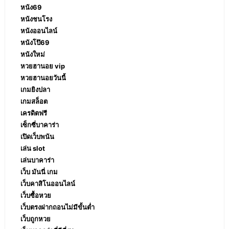
หนัง69
หนังชนโรง
หนังออนไลน์
หนังโป๊69
หนังใหม่
หวยฮานอย vip
หวยฮานอยวันนี้
เกมยิงปลา
เกมสล็อต
เครดิตฟรี
เซ็กซี่บาคาร่า
เปิดเว็บพนัน
เล่น slot
เล่นบาคาร่า
เว็บ มันนี่ เกม
เว็บคาสิโนออนไลน์
เว็บซื้อหวย
เว็บตรงฝากถอนไม่มีขั้นต่ำ
เว็บถูกหวย