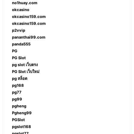
no1huay.com
okcasino
okcasino159.com
okcasino159.com
p2vvip
pananthai99.com
panda555
PG
PG Slot
pg slot เว็บตรง
PG Slot เว็บใหม่
pg สล็อต
pg168
pg77
pg99
pgheng
Pgheng99
PGSlot
pgslot168
pgslot77