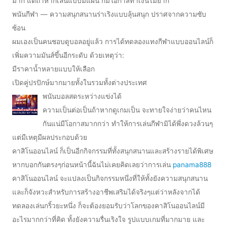
มาก แต่ถ้าหากเล่นแบบมีแผน ก็มีโอกาสทำเงินไม่ยาก
พนันกีฬา — ความสนุกสนานร่าเริงแบบลุ้นสนุก ปราศจากความซับ
ซ้อน
ผมเองเป็นคนชอบดูบอลอยู่แล้ว การได้ทดลองแทงกีฬาแบบออนไลน์ก็
เพิ่มความมันส์ขึ้นอีกระดับ ด้วยเหตุว่า:
มีราคาน้ำหลายแบบให้เลือก
เปิดคู่ปรปักษ์มากมายทั้งในรวมทั้งต่างประเทศ
พนันบอลสดระหว่างแข่งได้
ความเป็นต่อเป็นถ้าหากดูเกมเป็น จะทายใจง่ายว่าคนไหน
กันแน่มีโอกาสมากกว่า ทำให้การเล่นกีฬามิได้พึ่งดวงล้วนๆ
แต่มีเหตุมีผลประกอบด้วย
คาสิโนออนไลน์ ก็เป็นอีกกิจกรรมที่ทั้งสนุกสนานและสร้างรายได้พิเศษ
หากบอกกันตรงๆก่อนหน้านี้ฉันไม่เคยคิดเลยว่าการเล่น
panama888
คาสิโนออนไลน์ จะแปลงเป็นกิจกรรมหนึ่งที่ให้ทั้งยังความสนุกสนาน
และก็จังหวะสำหรับการสร้างอาชีพเสริมได้จริงๆแต่ว่าหลังจากได้
ทดลองเล่นกริ้วยะหนึ่ง ก็จะต้องยอมรับว่าโลกของคาสิโนออนไลน์มี
อะไรมากกว่าที่คิด ทั้งยังความรื่นเริงใจ รูปแบบเกมที่มากมาย และ