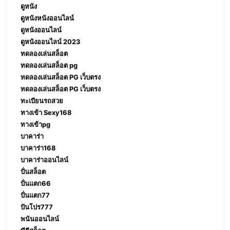
ดูหนัง
ดูหนังหนังออนไลน์
ดูหนังออนไลน์
ดูหนังออนไลน์ 2023
ทดลองเล่นสล็อต
ทดลองเล่นสล็อต pg
ทดลองเล่นสล็อต PG เว็บตรง
ทดลองเล่นสล็อต PG เว็บตรง
ทะเบียนรถสวย
ทางเข้า Sexy168
ทางเข้าpg
บาคาร่า
บาคาร่า168
บาคาร่าออนไลน์
ปั่นสล็อต
ปั่นแตก66
ปั่นแตก77
ปันโปร777
พนันออนไลน์