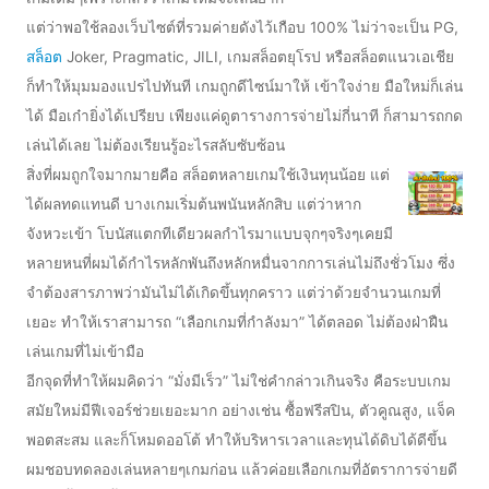
แต่ว่าพอใช้ลองเว็บไซต์ที่รวมค่ายดังไว้เกือบ 100% ไม่ว่าจะเป็น PG,
สล็อต
Joker, Pragmatic, JILI, เกมสล็อตยุโรป หรือสล็อตแนวเอเชีย
ก็ทำให้มุมมองแปรไปทันที เกมถูกดีไซน์มาให้ เข้าใจง่าย มือใหม่ก็เล่น
ได้ มือเก๋ายิ่งได้เปรียบ เพียงแค่ดูตารางการจ่ายไม่กี่นาที ก็สามารถกด
เล่นได้เลย ไม่ต้องเรียนรู้อะไรสลับซับซ้อน
สิ่งที่ผมถูกใจมากมายคือ สล็อตหลายเกมใช้เงินทุนน้อย แต่
ได้ผลทดแทนดี บางเกมเริ่มต้นพนันหลักสิบ แต่ว่าหาก
จังหวะเข้า โบนัสแตกทีเดียวผลกำไรมาแบบจุกๆจริงๆเคยมี
หลายหนที่ผมได้กำไรหลักพันถึงหลักหมื่นจากการเล่นไม่ถึงชั่วโมง ซึ่ง
จำต้องสารภาพว่ามันไม่ได้เกิดขึ้นทุกคราว แต่ว่าด้วยจำนวนเกมที่
เยอะ ทำให้เราสามารถ “เลือกเกมที่กำลังมา” ได้ตลอด ไม่ต้องฝ่าฝืน
เล่นเกมที่ไม่เข้ามือ
อีกจุดที่ทำให้ผมคิดว่า “มั่งมีเร็ว” ไม่ใช่คำกล่าวเกินจริง คือระบบเกม
สมัยใหม่มีฟีเจอร์ช่วยเยอะมาก อย่างเช่น ซื้อฟรีสปิน, ตัวคูณสูง, แจ็ค
พอตสะสม และก็โหมดออโต้ ทำให้บริหารเวลาและทุนได้ดิบได้ดีขึ้น
ผมชอบทดลองเล่นหลายๆเกมก่อน แล้วค่อยเลือกเกมที่อัตราการจ่ายดี