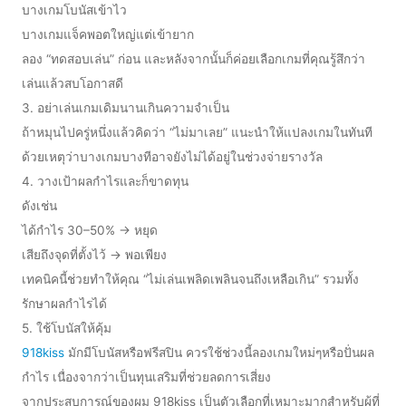
บางเกมโบนัสเข้าไว
บางเกมแจ็คพอตใหญ่แต่เข้ายาก
ลอง “ทดสอบเล่น” ก่อน และหลังจากนั้นก็ค่อยเลือกเกมที่คุณรู้สึกว่า
เล่นแล้วสบโอกาสดี
3. อย่าเล่นเกมเดิมนานเกินความจำเป็น
ถ้าหมุนไปครู่หนึ่งแล้วคิดว่า “ไม่มาเลย” แนะนำให้แปลงเกมในทันที
ด้วยเหตุว่าบางเกมบางทีอาจยังไม่ได้อยู่ในช่วงจ่ายรางวัล
4. วางเป้าผลกำไรและก็ขาดทุน
ดังเช่น
ได้กำไร 30–50% → หยุด
เสียถึงจุดที่ตั้งไว้ → พอเพียง
เทคนิคนี้ช่วยทำให้คุณ “ไม่เล่นเพลิดเพลินจนถึงเหลือเกิน” รวมทั้ง
รักษาผลกำไรได้
5. ใช้โบนัสให้คุ้ม
918kiss
มักมีโบนัสหรือฟรีสปิน ควรใช้ช่วงนี้ลองเกมใหม่ๆหรือปั่นผล
กำไร เนื่องจากว่าเป็นทุนเสริมที่ช่วยลดการเสี่ยง
จากประสบการณ์ของผม 918kiss เป็นตัวเลือกที่เหมาะมากสำหรับผู้ที่