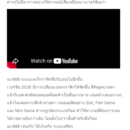
ต่างๆไม่มีอาการหน่วงให้อารมณ์เสียเหมือนบางเวอร์ชั่นเก่า
scr888 ระบบและก็กราฟิกที่ปรับปรุงไปอีกขั้น
เวอร์ชั่น 2026 มีการเปลี่ยนแปลงกราฟิกให้ชัดขึ้น สีสันดูสบายตา
แล้วก็เอฟเฟกต์ตอนหมุนสล็อตทำเป็นลื่นมากมาย เล่นสม่ำเสมอนานๆ
แล้วไม่เคยทราบสึกล้าสายตา เกมยอดฮิตอย่าง Slot, Fish Game
และ Mini Game ต่างๆถูกจัดประเภทใหม่ ทำให้หาเกมที่ต้องการเล่น
ได้ง่ายดายยิ่งกว่าเดิม โดยยิ่งไปกว่านั้นสำหรับมือใหม่
scr888 เล่นจริง ได้เงินจริง ระบบเสถียร