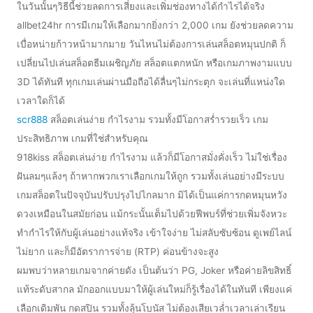
ในวันนั้นๆวิธีนี้ช่วยลดการเสี่ยงและเพิ่มช่องทางได้กำไรได้จริง
allbet24hr การมีเกมให้เลือกมากยิ่งกว่า 2,000 เกม ยังช่วยลดความ
เบื่อหน่ายก้าวหน้ามากมาย วันไหนไม่ต้องการเล่นสล็อตหมุนปกติ ก็
เปลี่ยนไปเล่นสล็อตธีมเผชิญภัย สล็อตแตกหนัก หรือเกมภาพงามแบบ
3D ได้ทันที ทุกเกมเล่นผ่านมือถือได้ลื่นๆไม่กระตุก จะเล่นที่แหน่งใด
เวลาใดก็ได้
scr888
สล็อตเล่นง่าย กำไรงาม รวมทั้งมีโอกาสร่ำรวยเร็ว เกม
ประสิทธิภาพ เกมที่ใช่สำหรับคุณ
918kiss สล็อตเล่นง่าย กำไรงาม แล้วก็มีโอกาสมั่งคั่งเร็ว ไม่ใช่เรื่อง
ฝันลมๆแล้งๆ ถ้าหากพวกเราเลือกเกมให้ถูก รวมทั้งเล่นอย่างมีระบบ
เกมสล็อตในปัจจุบันปรับปรุงไปไกลมาก มิได้เป็นแค่การกดหมุนหวัง
ดวงเหมือนในสมัยก่อน แม้กระนั้นเต็มไปด้วยฟีพบร์ที่ช่วยเพิ่มจังหวะ
ทำกำไรให้กับผู้เล่นอย่างแท้จริง เข้าใจง่าย ไม่สลับซับซ้อน ดูเพย์ไลน์
ไม่ยาก และก็มีอัตราการจ่าย (RTP) ค่อนข้างจะสูง
ผมพบว่าหลายเกมจากค่ายดัง เป็นต้นว่า PG, Joker หรือค่ายลิขสิทธิ์
แท้ระดับสากล มักออกแบบมาให้ผู้เล่นใหม่ก็รู้เรื่องได้ในทันที เพียงแค่
เลือกเดิมพัน กดสปิน รวมทั้งลุ้นโบนัส ไม่ต้องเสียเวล่ำเวลาเล่าเรียน