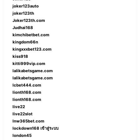
joker123auto
joker123th
Joker123th.com
Judhai168
kimchibetbet.com
kingdom66n
kingxxxbet123.com
kiss918
kitti999vip.com
lalikabetsgame.com
lalikabetsgame.com
lcbet444.com
lionth168.com
lionth168.com
live22
live22slot
lnw365bet.com
lockdown168 เข้าสู่ระบบ
london45