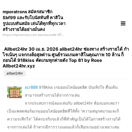
Skip
mporatrons สมัครสมาชิก
to
Sbf99 และรับโบนัสทันที คาสิโน
content
รูปแบบทันสมัย เล่นได้ทุกที่ทุกเวลา
สร้างรายได้อย่างมั่นคง
https://mporatrons.com ลองเล่นเกมส์คาสิโน
ออนไลน์กับ Xlot1688 และพบกับเกมส์ที่น่าสนใจ
อย่างล้นหลาม ทั้งสล็อต บาคาร่า ยิงปลา แทง
Allbet24hr 30 เม.ย. 2026 allbet24hr ช่องทาง สร้างรายได้ กำ
หวย แทงบอล จ่ายจริง ถอนได้ทันทีไม่เกิน 10 วิ
ไรเน้นๆ แจกกงล้อสุลต่าน ศูนย์รวมเกมคาสิโนคุณภาพ 10 ล้าน ก็
ถอนได้ 918kiss คัดเกมทุกค่ายดัง Top 81 by Rose
Allbet24hr.xyz
allbet24hr
scr888
918kiss เกมออนไลน์ยอดฮิต บันเทิงใจ ตื่นเต้น
สามารถสร้างรายได้จากการเล่น
จากประสบการณ์ลองเล่นกับ allbet24hr ต้องบอกเลยว่า
เป็นแพลตฟอร์มเกมออนไลน์ยอดฮิตที่ให้ทั้ง “ความสนุกสนานและก็
ความระทึกใจ” ได้ครบจริงๆแล้วก็ที่สำคัญเป็นได้โอกาสสร้างรายได้
จากการเล่นได้ ถ้าหากมีการวางแผนแล้วก็เลือกเกมอย่างเหมาะสม