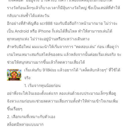
“แจ็คพอต” มีอยู่จริง บางครั้งบางคราวเพียงแค่หมุนไม่กี่รอบก็ได้
รางวัลก้อนเล็กๆแล้วก็บางเวลาก็มีลุ้นรางวัลใหญ่ ซึ่งเป็นเสน่ห์ที่ทำให้
กลับมาเล่นซ้ำได้แต่ละวัน
อีกอย่างที่สำคัญคือ scr888 รองรับมือถือก้าวหน้ามากมาย ไม่ว่าจะ
เป็น Android หรือ iPhone ก็เล่นได้ลื่นไหล ทำให้สามารถเล่นได้
ทุกหนทุกแห่ง ไม่ว่าจะอยู่บ้านหรือระหว่างเดินทาง
สำหรับมือใหม่ ผมแนะนำให้เริ่มจากการ “ทดสอบเล่น” ก่อน เพื่อดูว่า
เกมไหนเหมาะสมกับสไตล์ของตน แล้วหลังจากนั้นค่อยเริ่มเล่นจริง จะ
ช่วยให้สนุกสนานมากขึ้นแล้วก็ลดความเสี่ยงได้
เริ่มเล่นกับ 918kiss แล้วอยากได้ “เคล็ดลับกล้วยๆ” ที่ใช้ได้
จริง
1. เริ่มจากทุนน้อยก่อน
อย่าพึ่งจะใส่เงินเยอะตั้งแต่แรก ลองเล่นด้วยงบประมาณเล็กๆเพื่อดู
จังหวะเกมก่อนจะช่วยลดความเสี่ยงรวมทั้งทำให้ท่านเข้าใจเกมเพิ่ม
ขึ้นเรื่อยๆ
2. เลือกเกมที่เหมาะกับตัวเอง
สล็อตมีหลายแบบมาก