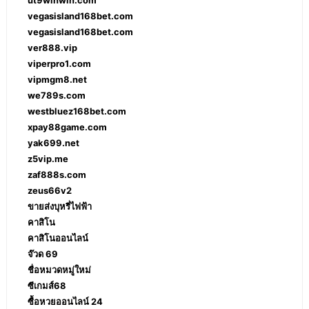
ut9winwin.com
vegasisland168bet.com
vegasisland168bet.com
ver888.vip
viperpro1.com
vipmgm8.net
we789s.com
westbluez168bet.com
xpay88game.com
yak699.net
z5vip.me
zaf888s.com
zeus66v2
ขายส่งบุหรี่ไฟฟ้า
คาสิโน
คาสิโนออนไลน์
จ๊วด 69
ชื่อหมวดหมู่ใหม่
ซีเกมส์68
ซื้อหวยออนไลน์ 24