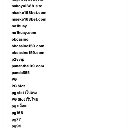
nakoya1688.site
niseko168bet.com
niseko168bet.com
no1huay
no1huay.com
okcasino
okcasino159.com
okcasino159.com
p2vvip
pananthai99.com
panda555
PG
PG Slot
pg slot เว็บตรง
PG Slot เว็บใหม่
pg สล็อต
pg168
pg77
pg99