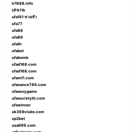
tr1688.info
UFA11k
ufa191 ทางเข้า
ufa77
ufa88
ufa89
ufa9r
ufabet
ufabomb
ufad168.com
ufad168.com
ufam11.com
ufanance789.com
ufasexygame
ufasocietyth.com
ufawinner
uk369clubs.com
up2bet
usa899.com