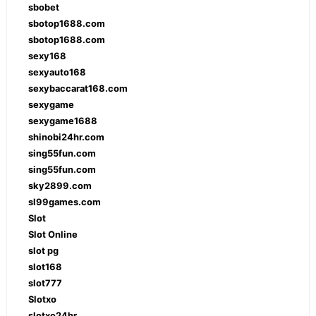
sbobet
sbotop1688.com
sbotop1688.com
sexy168
sexyauto168
sexybaccarat168.com
sexygame
sexygame1688
shinobi24hr.com
sing55fun.com
sing55fun.com
sky2899.com
sl99games.com
Slot
Slot Online
slot pg
slot168
slot777
Slotxo
slotxo24hr