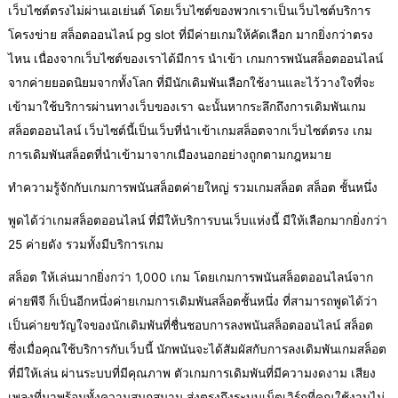
เว็บไซต์ตรงไม่ผ่านเอเย่นต์ โดยเว็บไซต์ของพวกเราเป็นเว็บไซต์บริการ
โครงข่าย สล็อตออนไลน์ pg slot ที่มีค่ายเกมให้คัดเลือก มากยิ่งกว่าตรง
ไหน เนื่องจากเว็บไซต์ของเราได้มีการ นำเข้า เกมการพนันสล็อตออนไลน์
จากค่ายยอดนิยมจากทั้งโลก ที่มีนักเดิมพันเลือกใช้งานและไว้วางใจที่จะ
เข้ามาใช้บริการผ่านทางเว็บของเรา ฉะนั้นหากระลึกถึงการเดิมพันเกม
สล็อตออนไลน์ เว็บไซต์นี้เป็นเว็บที่นำเข้าเกมสล็อตจากเว็บไซต์ตรง เกม
การเดิมพันสล็อตที่นำเข้ามาจากเมืองนอกอย่างถูกตามกฎหมาย
ทำความรู้จักกับเกมการพนันสล็อตค่ายใหญ่ รวมเกมสล็อต สล็อต ชั้นหนึ่ง
พูดได้ว่าเกมสล็อตออนไลน์ ที่มีให้บริการบนเว็บแห่งนี้ มีให้เลือกมากยิ่งกว่า
25 ค่ายดัง รวมทั้งมีบริการเกม
สล็อต ให้เล่นมากยิ่งกว่า 1,000 เกม โดยเกมการพนันสล็อตออนไลน์จาก
ค่ายพีจี ก็เป็นอีกหนึ่งค่ายเกมการเดิมพันสล็อตชั้นหนึ่ง ที่สามารถพูดได้ว่า
เป็นค่ายขวัญใจของนักเดิมพันที่ชื่นชอบการลงพนันสล็อตออนไลน์ สล็อต
ซึ่งเมื่อคุณใช้บริการกับเว็บนี้ นักพนันจะได้สัมผัสกับการลงเดิมพันเกมสล็อต
ที่มีให้เล่น ผ่านระบบที่มีคุณภาพ ตัวเกมการเดิมพันที่มีความงดงาม เสียง
เพลงที่มาพร้อมทั้งความสนุกสนาน ส่งตรงถึงระบบเน็ตเวิร์กที่คุณใช้งานไม่