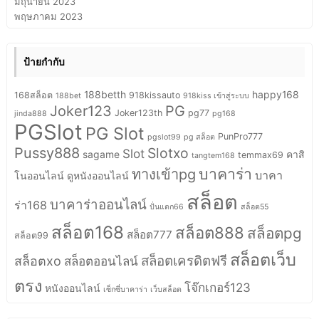
มิถุนายน 2023
พฤษภาคม 2023
ป้ายกำกับ
188betth
happy168
168สล็อต
918kissauto
188bet
918kiss เข้าสู่ระบบ
Joker123
PG
Joker123th
pg77
jinda888
pg168
PGSlot
PG Slot
PunPro777
pgslot99
pg สล็อต
Pussy888
Slotxo
Slot
sagame
คาสิ
temmax69
tangtem168
บาคาร่า
ทางเข้าpg
บาคา
โนออนไลน์
ดูหนังออนไลน์
สล็อต
บาคาร่าออนไลน์
ร่า168
ปั่นแตก66
สล็อต55
สล็อต168
สล็อต888
สล็อตpg
สล็อต777
สล็อต99
สล็อตเว็บ
สล็อตเครดิตฟรี
สล็อตxo
สล็อตออนไลน์
ตรง
โจ๊กเกอร์123
หนังออนไลน์
เซ็กซี่บาคาร่า
เว็บสล็อต