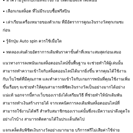
• เลือกเกมสล็อต ที่ไม่มีระบบซื้อฟรีสปิน
• เล่าเรียนเครื่องหมายของตัวเกม ที่มีอัตราการคูณเงินรางวัลทุกเกมซะ
ก่อน
• รู้จักปุ่ม Auto spin ควรใช้เมื่อใด
• ทดลองเล่นด้วยอัตราการเดิมพันราคาขั้นต่ำที่เหมาะสมสุดก่อนเสมอ
แนวทางการลงพนันเกมสล็อตออนไลน์ขั้นพื้นฐาน จะช่วยทำให้ผู้เล่นนั้น
สามารถทำความเข้าใจกับสล็อตออนไลน์ได้มากยิ่งขึ้น หากคุณได้ใช้งาน
กับเว็บไซต์ที่มีคุณภาพ และทำความเข้าใจกับเกมการพนันที่คุณใช้งานเพิ่ม
ขึ้นเรื่อยๆ จะช่วยทำให้คุณสามารถพิชิตเงินรางวัลเป็นอย่างมากได้อย่าง
แน่แท้ นอกจากนี้ทางเว็บของเรายังได้เตรียมวิธี ที่ช่วยทำให้นักเดิมพัน
สามารถทำเงินสร้างรายได้ จากเทคนิคการลงเดิมพันสล็อตออนไลน์ที่
สามารถใช้งานได้ฟรี สำหรับสมาชิกของเราแค่นั้นซึ่งจะมีความน่าดึงดูดใจ
อย่างไรบ้าง สามารถติดตามได้ในประเด็นถัดไป
แจกเคล็ดลับพิชิตเงินรางวัลอย่างมากมาย บริการฟรีไม่เสียค่าใช้จ่าย