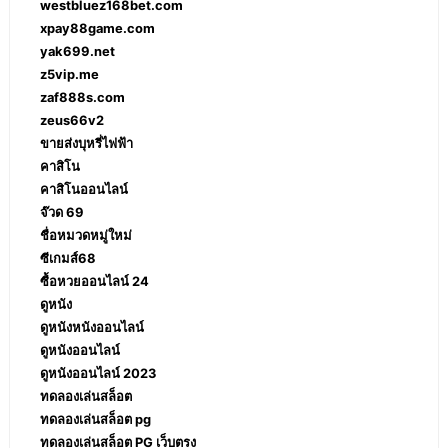
westbluez168bet.com
xpay88game.com
yak699.net
z5vip.me
zaf888s.com
zeus66v2
ขายส่งบุหรี่ไฟฟ้า
คาสิโน
คาสิโนออนไลน์
จ๊วด 69
ชื่อหมวดหมู่ใหม่
ซีเกมส์68
ซื้อหวยออนไลน์ 24
ดูหนัง
ดูหนังหนังออนไลน์
ดูหนังออนไลน์
ดูหนังออนไลน์ 2023
ทดลองเล่นสล็อต
ทดลองเล่นสล็อต pg
ทดลองเล่นสล็อต PG เว็บตรง