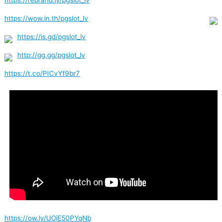
https://wow.in.th/pgslot_lv
https://is.gd/pgslot_lv
http://gg.gg/pgslot_lv
https://t.co/PICvYf9br7
https://ow.ly/UOiE50PYqNb