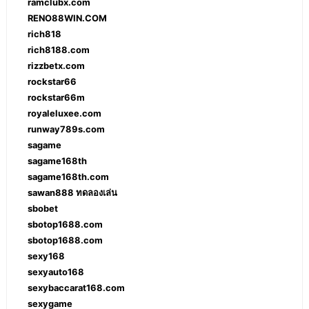
ramclubx.com
RENO88WIN.COM
rich818
rich8188.com
rizzbetx.com
rockstar66
rockstar66m
royaleluxee.com
runway789s.com
sagame
sagame168th
sagame168th.com
sawan888 ทดลองเล่น
sbobet
sbotop1688.com
sbotop1688.com
sexy168
sexyauto168
sexybaccarat168.com
sexygame