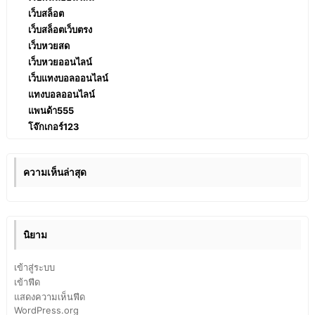
เว็บสล็อต
เว็บสล็อตเว็บตรง
เว็บหวยสด
เว็บหวยออนไลน์
เว็บแทงบอลออนไลน์
แทงบอลออนไลน์
แพนด้า555
โจ๊กเกอร์123
ความเห็นล่าสุด
นิยาม
เข้าสู่ระบบ
เข้าฟีด
แสดงความเห็นฟีด
WordPress.org