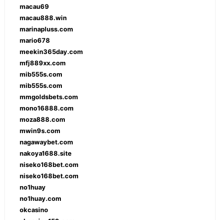
macau69
macau888.win
marinapluss.com
mario678
meekin365day.com
mfj889xx.com
mib555s.com
mib555s.com
mmgoldsbets.com
mono16888.com
moza888.com
mwin9s.com
nagawaybet.com
nakoya1688.site
niseko168bet.com
niseko168bet.com
no1huay
no1huay.com
okcasino