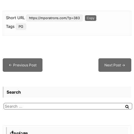
Short URL
https://mporatrons.com/?p=383
Copy
Tags
PG
←
Previous Post
Next Post
→
Search
เรื่องล่าสุด