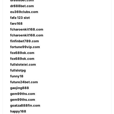
dr888bet.com
eu369clubs.com
fafa 123 slot
faro168
fcharoenkit168.com
fcharoenkit168.com
finfinbet789.com
fortune99vip.com
fox689ok.com
fox689ok.com
fullsloteiei.com
fullslotpg
funny18
future24bet.com
gaojing888
gem99ths.com
gem99ths.com
goatza888fin.com
happy168