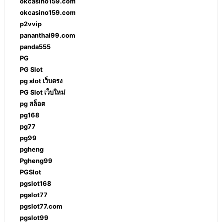
okcasino159.com
okcasino159.com
p2vvip
pananthai99.com
panda555
PG
PG Slot
pg slot เว็บตรง
PG Slot เว็บใหม่
pg สล็อต
pg168
pg77
pg99
pgheng
Pgheng99
PGSlot
pgslot168
pgslot77
pgslot77.com
pgslot99