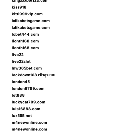
kingxxxbet123.com
kiss918
kitti999vip.com
lalikabetsgame.com
lalikabetsgame.com
lcbet444.com
lionth168.com
lionth168.com
live22
live22slot
lnw365bet.com
lockdown168 เข้าสู่ระบบ
london45
london6789.com
lot888
luckycat789.com
luis16888.com
lux555.net
m4newonline.com
m4newonline.com