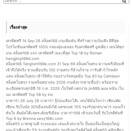
เรื่องล่าสุด
เครดิตฟรี 14 Sep 26 สล็อต168 เกมเดิมพัน ที่สร้างความบันเทิง ดีที่สุด
โปรโมชั่นเครดิตฟรี 100% กล่องสุ่มเฮงเฮง รับเครดิตฟรี ยูสเดียว เล่นได้ทุก
เกม สล็อต168 แจก เครดิตฟรี เยอะที่สุด Top 18 by Roman
hengjing168d.com
สล็อต168 Tangtem168e.com 31 Sep 69 สล็อตเว็บตรง ความพรีเมียมที่
เข้าถึงได้จริง ชวนเพื่อนรับ 100 จ่ายตรง กี่ล้านก็จ่าย การันตี กำไรหลัก
แสน สล็อตเว็บตรง เข้าให้ทัน ก่อนรางวัลหลุดมือ Top 83 by Cathleen
สล็อตเว็บตรง รวมสล็อตน่าเล่น 2026 เกมดังจากค่ายชั้นนำ พร้อมราย
ละเอียดครบทุกมิติ 19 ก.ค. 2026 เว็บไซต์ แตกง่าย jin888.asia พนัน เว็บ
แม่ เครดิตฟรี Top 58 by Iris
บาคาร่า 26 July 26 บาคาร่า รู้ก่อนเลือกโต๊ะ เล่นได้มั่นใจกว่า เซียนตัด
เซียน รับโบนัส 30%ยิ่งเล่นยิ่งได้ แคชแบค 10% รองรับทุกธนาคาร ถอนเร็ว
ทันใจ สัมผัสโต๊ะสดระดับพรีเมียม บาคาร่า168 เข้าเล่นวันนี้ รับโปรดีทันที
Top 6 by Brenna sexy168c.com
สล็อต55 มาตรฐานดี ระบบแน่น เล่นแล้วสบายใจ ปั้นทุนจิ๋มเป็นทุนใหญ่
แนะนำเพื่อนรับ 5% ระบบทันสมัย รองรับทุกไลฟ์สไตล์ สล็อต55 คลิกเดียว