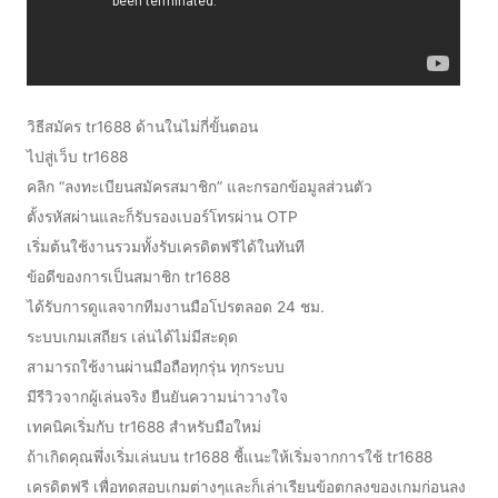
วิธีสมัคร tr1688 ด้านในไม่กี่ขั้นตอน
ไปสู่เว็บ tr1688
คลิก “ลงทะเบียนสมัครสมาชิก” และกรอกข้อมูลส่วนตัว
ตั้งรหัสผ่านและก็รับรองเบอร์โทรผ่าน OTP
เริ่มต้นใช้งานรวมทั้งรับเครดิตฟรีได้ในทันที
ข้อดีของการเป็นสมาชิก tr1688
ได้รับการดูแลจากทีมงานมือโปรตลอด 24 ชม.
ระบบเกมเสถียร เล่นได้ไม่มีสะดุด
สามารถใช้งานผ่านมือถือทุกรุ่น ทุกระบบ
มีรีวิวจากผู้เล่นจริง ยืนยันความน่าวางใจ
เทคนิคเริ่มกับ tr1688 สำหรับมือใหม่
ถ้าเกิดคุณพึ่งเริ่มเล่นบน tr1688 ชี้แนะให้เริ่มจากการใช้ tr1688
เครดิตฟรี เพื่อทดสอบเกมต่างๆและก็เล่าเรียนข้อตกลงของเกมก่อนลง