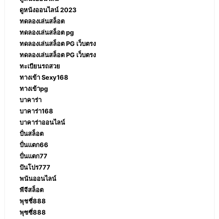
ดูหนังออนไลน์ 2023
ทดลองเล่นสล็อต
ทดลองเล่นสล็อต pg
ทดลองเล่นสล็อต PG เว็บตรง
ทดลองเล่นสล็อต PG เว็บตรง
ทะเบียนรถสวย
ทางเข้า Sexy168
ทางเข้าpg
บาคาร่า
บาคาร่า168
บาคาร่าออนไลน์
ปั่นสล็อต
ปั่นแตก66
ปั่นแตก77
ปันโปร777
พนันออนไลน์
พีจีสล็อต
พุชชี่888
พุซซี่888