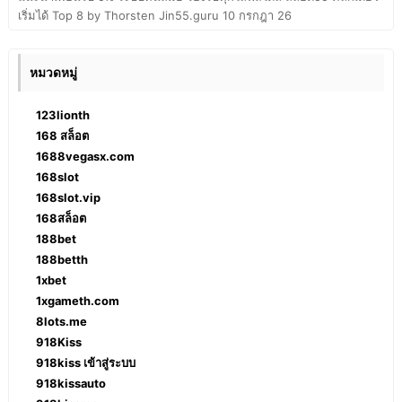
เริ่มได้ Top 8 by Thorsten Jin55.guru 10 กรกฎา 26
หมวดหมู่
123lionth
168 สล็อต
1688vegasx.com
168slot
168slot.vip
168สล็อต
188bet
188betth
1xbet
1xgameth.com
8lots.me
918Kiss
918kiss เข้าสู่ระบบ
918kissauto