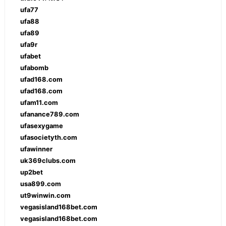
ufa77
ufa88
ufa89
ufa9r
ufabet
ufabomb
ufad168.com
ufad168.com
ufam11.com
ufanance789.com
ufasexygame
ufasocietyth.com
ufawinner
uk369clubs.com
up2bet
usa899.com
ut9winwin.com
vegasisland168bet.com
vegasisland168bet.com