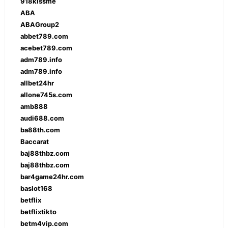
918kissme
ABA
ABAGroup2
abbet789.com
acebet789.com
adm789.info
adm789.info
allbet24hr
allone745s.com
amb888
audi688.com
ba88th.com
Baccarat
baj88thbz.com
baj88thbz.com
bar4game24hr.com
baslot168
betflix
betflixtikto
betm4vip.com