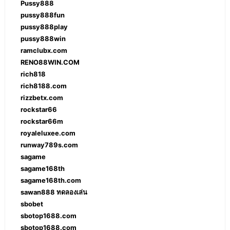
Pussy888
pussy888fun
pussy888play
pussy888win
ramclubx.com
RENO88WIN.COM
rich818
rich8188.com
rizzbetx.com
rockstar66
rockstar66m
royaleluxee.com
runway789s.com
sagame
sagame168th
sagame168th.com
sawan888 ทดลองเล่น
sbobet
sbotop1688.com
sbotop1688.com