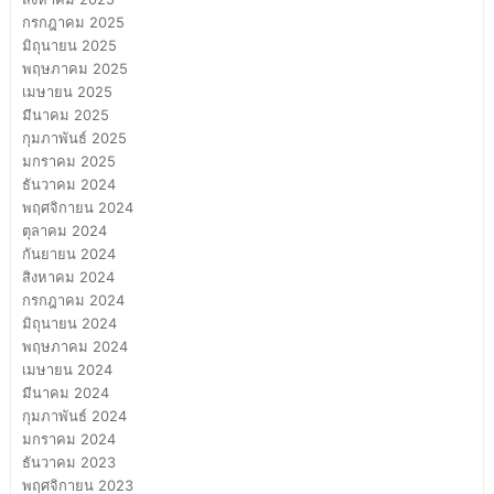
กรกฎาคม 2025
มิถุนายน 2025
พฤษภาคม 2025
เมษายน 2025
มีนาคม 2025
กุมภาพันธ์ 2025
มกราคม 2025
ธันวาคม 2024
พฤศจิกายน 2024
ตุลาคม 2024
กันยายน 2024
สิงหาคม 2024
กรกฎาคม 2024
มิถุนายน 2024
พฤษภาคม 2024
เมษายน 2024
มีนาคม 2024
กุมภาพันธ์ 2024
มกราคม 2024
ธันวาคม 2023
พฤศจิกายน 2023