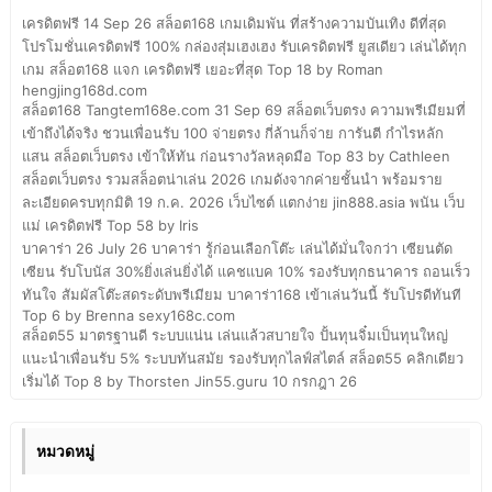
เครดิตฟรี 14 Sep 26 สล็อต168 เกมเดิมพัน ที่สร้างความบันเทิง ดีที่สุด
โปรโมชั่นเครดิตฟรี 100% กล่องสุ่มเฮงเฮง รับเครดิตฟรี ยูสเดียว เล่นได้ทุก
เกม สล็อต168 แจก เครดิตฟรี เยอะที่สุด Top 18 by Roman
hengjing168d.com
สล็อต168 Tangtem168e.com 31 Sep 69 สล็อตเว็บตรง ความพรีเมียมที่
เข้าถึงได้จริง ชวนเพื่อนรับ 100 จ่ายตรง กี่ล้านก็จ่าย การันตี กำไรหลัก
แสน สล็อตเว็บตรง เข้าให้ทัน ก่อนรางวัลหลุดมือ Top 83 by Cathleen
สล็อตเว็บตรง รวมสล็อตน่าเล่น 2026 เกมดังจากค่ายชั้นนำ พร้อมราย
ละเอียดครบทุกมิติ 19 ก.ค. 2026 เว็บไซต์ แตกง่าย jin888.asia พนัน เว็บ
แม่ เครดิตฟรี Top 58 by Iris
บาคาร่า 26 July 26 บาคาร่า รู้ก่อนเลือกโต๊ะ เล่นได้มั่นใจกว่า เซียนตัด
เซียน รับโบนัส 30%ยิ่งเล่นยิ่งได้ แคชแบค 10% รองรับทุกธนาคาร ถอนเร็ว
ทันใจ สัมผัสโต๊ะสดระดับพรีเมียม บาคาร่า168 เข้าเล่นวันนี้ รับโปรดีทันที
Top 6 by Brenna sexy168c.com
สล็อต55 มาตรฐานดี ระบบแน่น เล่นแล้วสบายใจ ปั้นทุนจิ๋มเป็นทุนใหญ่
แนะนำเพื่อนรับ 5% ระบบทันสมัย รองรับทุกไลฟ์สไตล์ สล็อต55 คลิกเดียว
เริ่มได้ Top 8 by Thorsten Jin55.guru 10 กรกฎา 26
หมวดหมู่