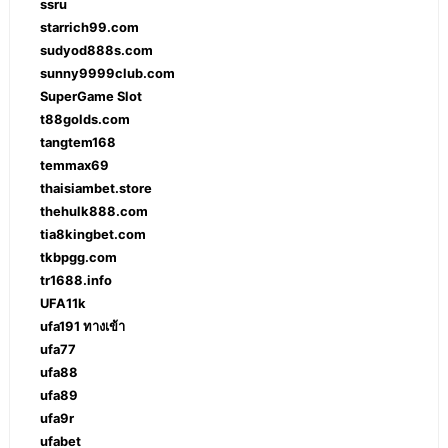
ssru
starrich99.com
sudyod888s.com
sunny9999club.com
SuperGame Slot
t88golds.com
tangtem168
temmax69
thaisiambet.store
thehulk888.com
tia8kingbet.com
tkbpgg.com
tr1688.info
UFA11k
ufa191 ทางเข้า
ufa77
ufa88
ufa89
ufa9r
ufabet