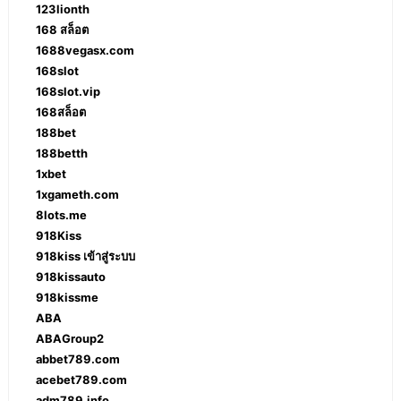
123lionth
168 สล็อต
1688vegasx.com
168slot
168slot.vip
168สล็อต
188bet
188betth
1xbet
1xgameth.com
8lots.me
918Kiss
918kiss เข้าสู่ระบบ
918kissauto
918kissme
ABA
ABAGroup2
abbet789.com
acebet789.com
adm789.info