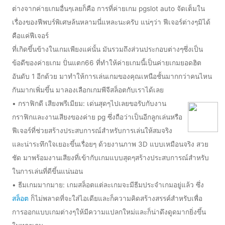
ต่างจากค่ายเกมอื่นๆเลยก็คือ การที่ค่ายเกม pgslot auto จัดเต็มใน
เรื่องของฟีพบร์พิเศษล้นหลามนี่แหละนะครับ แน่ๆว่า ฟีเจอร์ต่างๆมิได้
คือแค่ฟีเจอร์
ที่เกิดขึ้นข้างในเกมเพียงแค่นั้น มันรวมถึงส่วนประกอบต่างๆซึ่งเป็น
ข้อดีของค่ายเกม ปั่นแตก66 ที่ทำให้ค่ายเกมนี้เป็นค่ายเกมยอดฮิต
อันดับ 1 อีกด้วย มาทำให้การเล่นเกมของคุณเหนือชั้นมากกว่าคนไหน
กันมากเพิ่มขึ้น มาลองเลือกเกมพีจีสล็อตกับเราได้เลย
• กราฟิกดี เสียงพรีเมียม: เด่นสุดๆไปเลยขอรับกับงาน
กราฟิกและงานเสียงของค่าย pg ซึ่งถือว่าเป็นอีกลูกเล่นหรือ
ฟีเจอร์ที่ช่วยสร้างประสบการณ์สำหรับการเล่นให้สมจริง
และน่าระทึกใจเยอะขึ้นเรื่อยๆ ด้วยงานภาพ 3D แบบเหมือนจริง สวย
ชัด มาพร้อมงานเสียงที่เข้ากับเกมแบบสุดๆสร้างประสบการณ์สำหรับ
ในการเล่นที่ดีขึ้นแน่นอน
• ธีมเกมมากมาย: เกมสล็อตแต่ละเกมจะมีธีมประจำเกมอยู่แล้ว ซึ่ง
สล็อต
ก็ไม่พลาดที่จะใส่ไอเดียและก็ความคิดสร้างสรรค์สำหรับเพื่อ
การออกแบบเกมต่างๆให้มีความแปลกใหม่และก็น่าดึงดูดมากยิ่งขึ้น