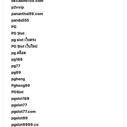
okcasino159.com
p2vvip
pananthai99.com
panda555
PG
PG Slot
pg slot เว็บตรง
PG Slot เว็บใหม่
pg สล็อต
pg168
pg77
pg99
pgheng
Pgheng99
PGSlot
pgslot168
pgslot77
pgslot77.com
pgslot99
pgslot9999.co