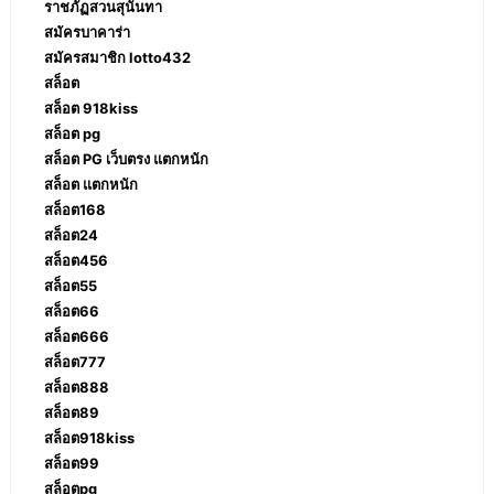
ราชภัฏสวนสุนันทา
สมัครบาคาร่า
สมัครสมาชิก lotto432
สล็อต
สล็อต 918kiss
สล็อต pg
สล็อต PG เว็บตรง แตกหนัก
สล็อต แตกหนัก
สล็อต168
สล็อต24
สล็อต456
สล็อต55
สล็อต66
สล็อต666
สล็อต777
สล็อต888
สล็อต89
สล็อต918kiss
สล็อต99
สล็อตpg