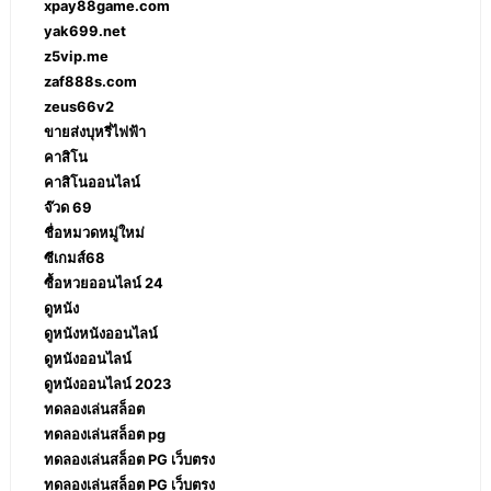
xpay88game.com
yak699.net
z5vip.me
zaf888s.com
zeus66v2
ขายส่งบุหรี่ไฟฟ้า
คาสิโน
คาสิโนออนไลน์
จ๊วด 69
ชื่อหมวดหมู่ใหม่
ซีเกมส์68
ซื้อหวยออนไลน์ 24
ดูหนัง
ดูหนังหนังออนไลน์
ดูหนังออนไลน์
ดูหนังออนไลน์ 2023
ทดลองเล่นสล็อต
ทดลองเล่นสล็อต pg
ทดลองเล่นสล็อต PG เว็บตรง
ทดลองเล่นสล็อต PG เว็บตรง