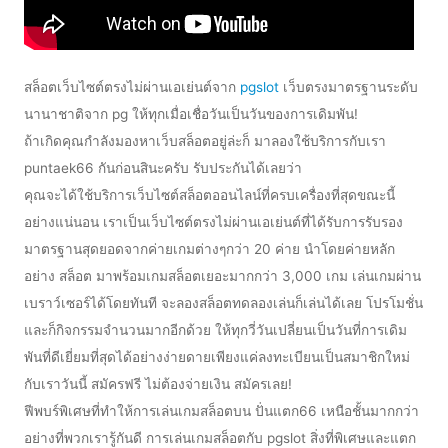
สล็อตเว็บไซต์ตรงไม่ผ่านเอเย่นต์จาก
pgslot
เว็บตรงมาตรฐานระดับ
นานาชาติจาก pg ให้ทุกเมื่อเชื่อวันเป็นวันของการเดิมพัน!
ถ้าเกิดคุณกำลังมองหาเว็บสล็อตอยู่ล่ะก็ มาลองใช้บริการกับเรา
puntaek66 กันก่อนสินะครับ รับประกันได้เลยว่า
คุณจะได้ใช้บริการเว็บไซต์สล็อตออนไลน์ที่ครบเครื่องที่สุดขณะนี้
อย่างแน่นอน เราเป็นเว็บไซต์ตรงไม่ผ่านเอเย่นต์ที่ได้รับการรับรอง
มาตรฐานสุดยอดจากค่ายเกมต่างๆกว่า 20 ค่าย นำโดยค่ายหลัก
อย่าง สล็อต มาพร้อมเกมสล็อตเยอะมากกว่า 3,000 เกม เล่นเกมผ่าน
เบราว์เซอร์ได้โดยทันที จะลองสล็อตทดลองเล่นก็เล่นได้เลย โปรโมชั่น
และก็กิจกรรมจำนวนมากอีกด้วย ให้ทุกวี่วันเปลี่ยนเป็นวันที่การเดิม
พันที่ดีเยี่ยมที่สุดได้อย่างง่ายดายเพียงแค่ลงทะเบียนเป็นสมาชิกใหม่
กับเราวันนี้ สมัครฟรี ไม่ต้องจ่ายเงิน สมัครเลย!
ฟีพบร์พิเศษที่ทำให้การเล่นเกมสล็อตบน ปั่นแตก66 เหนือชั้นมากกว่า
อย่างที่พวกเรารู้กันดี การเล่นเกมสล็อตกับ pgslot สิ่งที่พิเศษและแตก