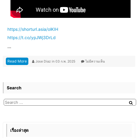
https://shorturl.asia/olKIH
https://t.co/ypJWj3DrLd
…
Read More
Jose Diaz
in
03 ก.พ. 2025
ไม่มีความเห็น
Search
เรื่องล่าสุด