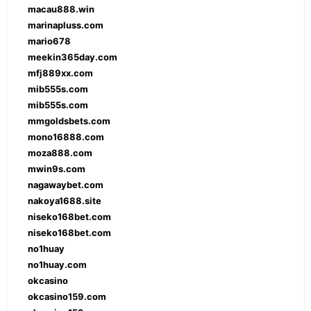
macau888.win
marinapluss.com
mario678
meekin365day.com
mfj889xx.com
mib555s.com
mib555s.com
mmgoldsbets.com
mono16888.com
moza888.com
mwin9s.com
nagawaybet.com
nakoya1688.site
niseko168bet.com
niseko168bet.com
no1huay
no1huay.com
okcasino
okcasino159.com