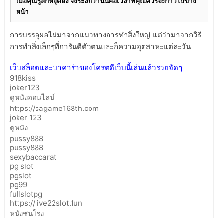
เมื่อคุณรู้สึกหยุดยั้ง จงระลึกว่านั่นคือเวลาที่คุณควรจะก้าวไปข้าง
หน้า
การบรรลุผลไม่มาจากแนวทางการทำสิ่งใหญ่ แต่ว่ามาจากวิธี
การทำสิ่งเล็กๆที่การันตีตัวตนและก็ความอุตสาหะแต่ละวัน
เว็บสล็อตและบาคาร่าของโครตดีเว็บนี้เล่นแล้วรวยจัดๆ
918kiss
joker123
ดูหนังออนไลน์
https://sagame168th.com
joker 123
ดูหนัง
pussy888
pussy888
sexybaccarat
pg slot
pgslot
pg99
fullslotpg
https://live22slot.fun
หนังชนโรง