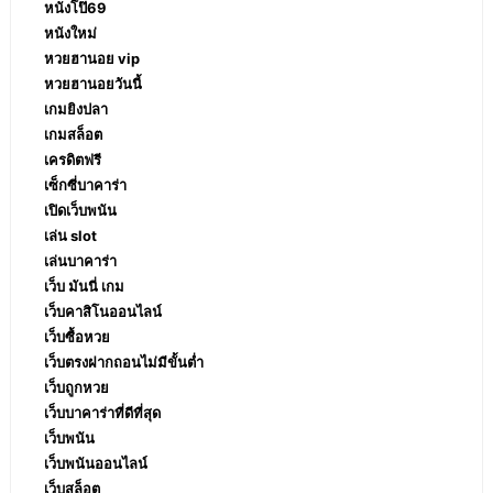
หนังโป๊69
หนังใหม่
หวยฮานอย vip
หวยฮานอยวันนี้
เกมยิงปลา
เกมสล็อต
เครดิตฟรี
เซ็กซี่บาคาร่า
เปิดเว็บพนัน
เล่น slot
เล่นบาคาร่า
เว็บ มันนี่ เกม
เว็บคาสิโนออนไลน์
เว็บซื้อหวย
เว็บตรงฝากถอนไม่มีขั้นต่ำ
เว็บถูกหวย
เว็บบาคาร่าที่ดีที่สุด
เว็บพนัน
เว็บพนันออนไลน์
เว็บสล็อต