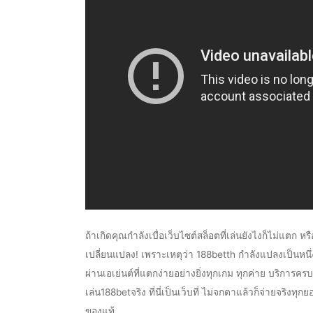
ถ้าเกิดคุณกำลังเบื่อเว็บไซต์สล็อตที่เล่นยังไงก็ไม่แตก 
เปลี่ยนแปลง! เพราะเหตุว่า 188betth กำลังแปลงเป็นหนึ
ผ่านเอเย่นต์ที่แตกง่ายอย่างยิ่งทุกเกม ทุกค่าย บริการ
เล่น188betจริง ที่นี่เป็นเว็บที่ ไม่จกตาแล้วก็จ่ายจริงทุก
ของแท้