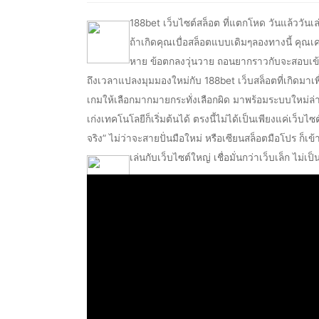
188bet เว็บไซต์สล็อต ที่แตกโหด วันแล้ววันเ
ถ้าเกิดคุณเบื่อสล็อตแบบเดิมๆลองทางนี้ คุณ
หาย ข้อตกลงวุ่นวาย ถอนยากราวกับจะสอบเข้าม
ถึงเวลาแปลงมุมมองใหม่กับ 188bet เว็บสล็อตที่เกิดมาเพื่
เกมให้เลือกมากมายกระทั่งเลือกผิด มาพร้อมระบบใหม่ล่าส
เก่งเทคโนโลยีก็เริ่มต้นได้ ตรงนี้ไม่ได้เป็นเพียงแค่เว็บไ
จริง” ไม่ว่าจะสายปั่นมือใหม่ หรือเซียนสล็อตมือโปร ก็เ
เล่นกับเว็บไซต์ใหญ่ เชื่อมั่นกว่าเว็บเล็ก ไม่