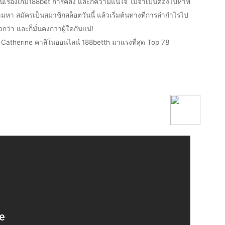
งในเรื่องเกม188bet การคลัง และก็ความแน่ใจ ไม่จำเป็นต้องไปหาที่
มหา สมัครเป็นสมาชิกสล็อตวันนี้ แล้วเริ่มต้นทางที่การล่ากำไรไป
ว่า และก็มั่นคงกว่าผู้ใดกันแน่!
Catherine คาสิโนออนไลน์ 188betth มาแรงที่สุด Top 78