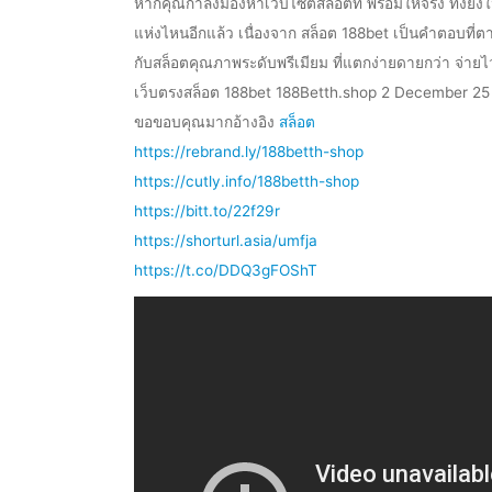
หากคุณกำลังมองหาเว็บไซต์สล็อตที่ พร้อมให้จริง ทั้งยั
แห่งไหนอีกแล้ว เนื่องจาก สล็อต 188bet เป็นคำตอบที่ตา
กับสล็อตคุณภาพระดับพรีเมียม ที่แตกง่ายดายกว่า จ่ายไวก
เว็บตรงสล็อต 188bet 188Betth.shop 2 December 25 
ขอขอบคุณมากอ้างอิง
สล็อต
https://rebrand.ly/188betth-shop
https://cutly.info/188betth-shop
https://bitt.to/22f29r
https://shorturl.asia/umfja
https://t.co/DDQ3gFOShT