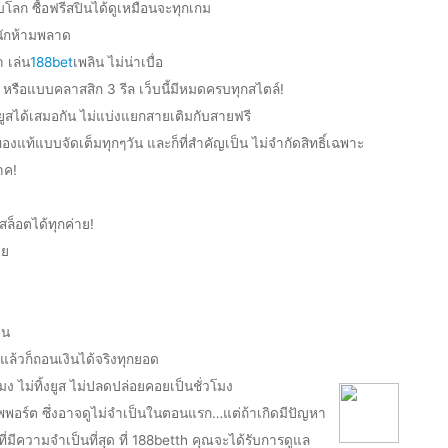
โลก ซื้อฟรีสปินได้ดูเหมือนจะทุกเกม
นักห้ามพลาด
 เล่น
188bet
เพลิน ไม่น่าเบื่อ
หรือแบบคลาสสิก 3 รีล เว็บนี้มีหมดครบทุกสไตล์!
กยูสได้เสมอกัน ไม่แบ่งแยกสายเติมกับสายฟรี
ของแท้แบบจัดเต็มทุกๆวัน และก็ที่สำคัญเป็น ไม่จำกัดสิทธิ์เฉพาะ
าค!
สล็อตได้ทุกค่าย!
อย
ิน
ๆแล้วก็ถอนเงินได้จริงทุกยอด
 ไม่ทิ้งยูส ไม่ปลดปล่อยคอยเป็นชั่วโมง
ัพพอร์ต ซึ่งอาจดูไม่จำเป็นในตอนแรก…แต่ถ้าเกิดมีปัญหา
ี่มีความจำเป็นที่สุด ที่ 188betth คุณจะได้รับการดูแล