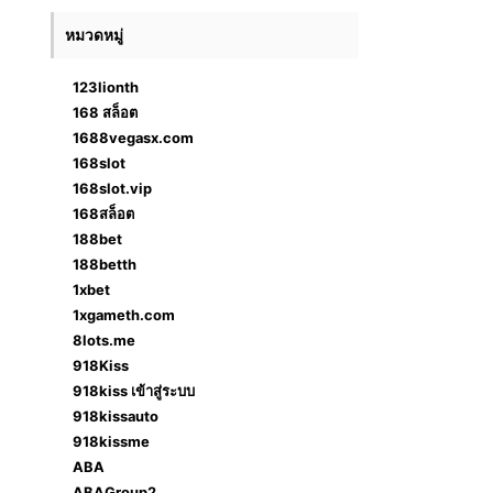
หมวดหมู่
123lionth
168 สล็อต
1688vegasx.com
168slot
168slot.vip
168สล็อต
188bet
188betth
1xbet
1xgameth.com
8lots.me
918Kiss
918kiss เข้าสู่ระบบ
918kissauto
918kissme
ABA
ABAGroup2