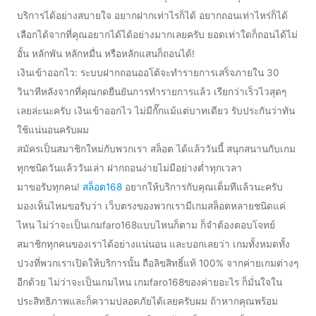
บริการได้อย่างสบายใจ อยากฝากเท่าไรก็ได้ อยากถอนเท่าไหร่ก็ได้
เลือกได้จากที่คุณอยากได้ได้อย่างมากเลยครับ ยอดเท่าใดก็ถอนได้ไม่
อั้น หลักพัน หลักหมื่น หรือหลักแสนก็ถอนได้!
เงินเข้าออกไว: ระบบฝากถอนออโต้จะทำรายการเสร็จภายใน 30
วินาทีหลังจากที่คุณกดยืนยันการทำรายการแล้ว เรียกว่าเร็วไวสุดๆ
เลยล่ะนะครับ เงินเข้าออกไว ไม่มีกั๊กแม้แต่บาทเดียว รับประกันว่าทัน
ใช้แน่นอนครับผม
สมัครเป็นสมาชิกใหม่กับพวกเรา สล็อต ได้แล้ววันนี้ สนุกสนานกับเกม
ทุกชนิดวันแล้ววันเล่า ฝากถอนง่ายไม่มีอย่างต่ำทุกเวลา
มาขอรับทุกคน!
สล็อต168
อยากให้บริการกับคุณเต็มทีแล้วนะครับ
มองเห็นไหมขอรับว่า เว็บตรงของพวกเรามีเกมสล็อตหลายชนิดแค่
ไหน ไม่ว่าจะเป็นเกมfaro168แบบไหนก็ตาม ก็จำต้องตอบโจทย์
สมาชิกทุกคนของเราได้อย่างแน่นอน และบอกเลยว่า เกมทั้งหมดทั้ง
ปวงที่พวกเราเปิดให้บริการนั้น ถือลิขสิทธิ์แท้ 100% จากค่ายเกมต่างๆ
อีกด้วย ไม่ว่าจะเป็นเกมไหน เกมfaro168ของค่ายอะไร ก็มั่นใจใน
ประสิทธิภาพและก็ความปลอดภัยได้เลยครับผม ถ้าหากคุณพร้อม