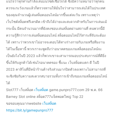
แน่ใจว่าทุกท่านกำลังเล่นบนไซต์เชื่อใจได้ ซึ่งมีความหมายว่าทุกคน
ควรจะระวังเกมแล้วก็ตรวจทานให้มั่นใจว่าสามารถเล่นได้ในประเทศ
ของคุณจำนวนผู้เล่นสล็อตออนไลน์มากขึ้นแต่ละวัน เพราะเหตุว่า
เว็บไซต์สล็อตฟรีเครดิต เข้าถึงได้ง่ายและสะดวกสำหรับในการเล่นแม้
กระนั้น มีคนจำนวนมากที่ยังคงชอบเล่นสล็อตผ่านสถานที่ คนพวกนี้มี
ความรู้สึกว่าการเล่นสล็อตออนไลน์ สล็อตออนไลน์ไร้สาระที่จับจะต้อง
ได้ เพราะว่าพวกเขาไม่อาจจะตอบโต้ทางร่างกายกับเกมหรือทีมงาน
ได้ในเนื้อหานี้ พวกเราจะพูดถึงว่าอนาคตของเกมสล็อตออนไลน์จะ
เป็นยังไงในปี 2023 แล้วก็พวกเขาจะสามารถมอบประสบการณ์ที่ดียิ่ง
ขึ้นให้กับลูกค้าได้เช่นไรอนาคตของ ชี้แนะ เว็บสล็อตแตก ดี ในปี
2023 คาสิโนที่มีหน้าร้านค้าจริงส่วนมากปิดตัวลงเพราะไม่สามารถที่
จะชิงชัยกับความสะดวกสบายรวมทั้งการเข้าถึงของเกมสล็อตออนไลน์
ได้
Slot777 เว็บสล็อต
เว็บสล็อต
game.punpro777.com 29 พ.ค. 66
Barney Slot online สล็อต777แจ็คพอตใหญ่ Top 22
ขอขอบคุณมากwebsite
เว็บสล็อต
https://bit.ly/gamepunpro777