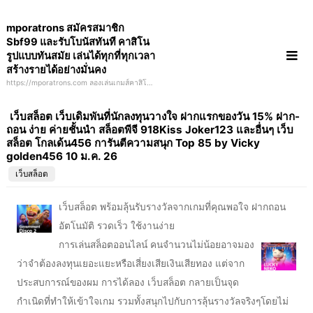
Skip
mporatrons สมัครสมาชิก
to
Sbf99 และรับโบนัสทันที คาสิโน
content
รูปแบบทันสมัย เล่นได้ทุกที่ทุกเวลา
สร้างรายได้อย่างมั่นคง
https://mporatrons.com ลองเล่นเกมส์คาสิโน
ออนไลน์กับ Xlot1688 และพบกับเกมส์ที่น่าสนใจ
อย่างล้นหลาม ทั้งสล็อต บาคาร่า ยิงปลา แทง
เว็บสล็อต เว็บเดิมพันที่นักลงทุนวางใจ ฝากแรกของวัน 15% ฝาก-
หวย แทงบอล จ่ายจริง ถอนได้ทันทีไม่เกิน 10 วิ
ถอน ง่าย ค่ายชั้นนำ สล็อตพีจี 918Kiss Joker123 และอื่นๆ เว็บ
สล็อต โกลเด้น456 การันตีความสนุก Top 85 by Vicky
golden456 10 ม.ค. 26
เว็บสล็อต
เว็บสล็อต พร้อมลุ้นรับรางวัลจากเกมที่คุณพอใจ ฝากถอน
อัตโนมัติ รวดเร็ว ใช้งานง่าย
การเล่นสล็อตออนไลน์ คนจำนวนไม่น้อยอาจมอง
ว่าจำต้องลงทุนเยอะแยะหรือเสี่ยงเสียเงินเสียทอง แต่จาก
ประสบการณ์ของผม การได้ลอง เว็บสล็อต กลายเป็นจุด
กำเนิดที่ทำให้เข้าใจเกม รวมทั้งสนุกไปกับการลุ้นรางวัลจริงๆโดยไม่