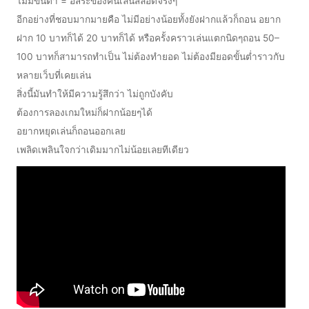
ไม่มีขั้นต่ำ = อิสระของคนเล่นสล็อตจริงๆ
อีกอย่างที่ชอบมากมายคือ ไม่มีอย่างน้อยทั้งยังฝากแล้วก็ถอน อยาก
ฝาก 10 บาทก็ได้ 20 บาทก็ได้ หรือครั้งคราวเล่นแตกนิดๆถอน 50–
100 บาทก็สามารถทำเป็น ไม่ต้องทำยอด ไม่ต้องมียอดขั้นต่ำราวกับ
หลายเว็บที่เคยเล่น
สิ่งนี้มันทำให้มีความรู้สึกว่า ไม่ถูกบังคับ
ต้องการลองเกมใหม่ก็ฝากน้อยๆได้
อยากหยุดเล่นก็ถอนออกเลย
เพลิดเพลินใจกว่าเดิมมากไม่น้อยเลยทีเดียว