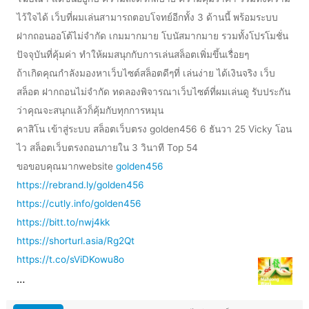
ไว้ใจได้ เว็บที่ผมเล่นสามารถตอบโจทย์อีกทั้ง 3 ด้านนี้ พร้อมระบบ
ฝากถอนออโต้ไม่จำกัด เกมมากมาย โบนัสมากมาย รวมทั้งโปรโมชั่น
ปัจจุบันที่คุ้มค่า ทำให้ผมสนุกกับการเล่นสล็อตเพิ่มขึ้นเรื่อยๆ
ถ้าเกิดคุณกำลังมองหาเว็บไซต์สล็อตดีๆที่ เล่นง่าย ได้เงินจริง เว็บ
สล็อต ฝากถอนไม่จำกัด ทดลองพิจารณาเว็บไซต์ที่ผมเล่นดู รับประกัน
ว่าคุณจะสนุกแล้วก็คุ้มกับทุกการหมุน
คาสิโน เข้าสู่ระบบ สล็อตเว็บตรง golden456 6 ธันวา 25 Vicky โอน
ไว สล็อตเว็บตรงถอนภายใน 3 วินาที Top 54
ขอขอบคุณมากwebsite
golden456
https://rebrand.ly/golden456
https://cutly.info/golden456
https://bitt.to/nwj4kk
https://shorturl.asia/Rg2Qt
https://t.co/sViDKowu8o
…