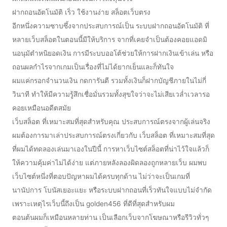
ฝากถอนอัตโนมัติ เร็ว ใช้งานง่าย สล็อตเว็บตรง
อีกหนึ่งความซาบซึ้งจากประสบการณ์เป็น ระบบฝากถอนอัตโนมัติ ที่
หลายเว็บสล็อตในตอนนี้มีให้บริการ จากที่เคยจำเป็นต้องคอยแอดมิ
นอนุมัตำหนิยอดเงิน การมีระบบออโต้ช่วยให้การฝากเงินเข้าเล่น หรือ
ถอนผลกำไรจากเกมเป็นเรื่องที่ไม่ได้ยากเย็นและก็ทันใจ
ผมแค่กรอกจำนวนเงิน กดการันตี รวมทั้งเงินก็ฝากบัญชีภายในไม่กี่
วินาที ทำให้มีความรู้สึกเชื่อมั่นรวมทั้งสุขใจว่าจะไม่เสียเวล่ำเวลารอ
คอยเหมือนอดีตสมัย
เว็บสล็อต ที่เหมาะสมที่สุดสำหรับคุณ ประสบการณ์ตรงจากผู้เล่นจริง
ผมต้องการมาเล่าประสบการณ์ตรงเกี่ยวกับ เว็บสล็อต ที่เหมาะสมที่สุด
ที่ผมได้ทดลองเล่นมาเองในปีนี้ การหาเว็บไซต์สล็อตที่น่าไว้ใจแล้วก็
ให้ความคุ้มค่าไม่ได้ง่าย แต่ภายหลังลองผิดลองถูกหลายเว็บ ผมพบ
เว็บไซต์หนึ่งที่ตอบปัญหาผมได้ครบทุกด้าน ไม่ว่าจะเป็นเกมที่
นานัปการ โบนัสเยอะแยะ หรือระบบฝากถอนที่เร็วทันใจแบบไม่จำกัด
เพราะเหตุไรเว็บนี้ถึงเป็น golden456 ที่ดีที่สุดสำหรับผม
ตอนต้นผมก็เหมือนหลายท่าน เป็นเลือกเว็บจากโฆษณาหรือรีวิวทั่วๆ