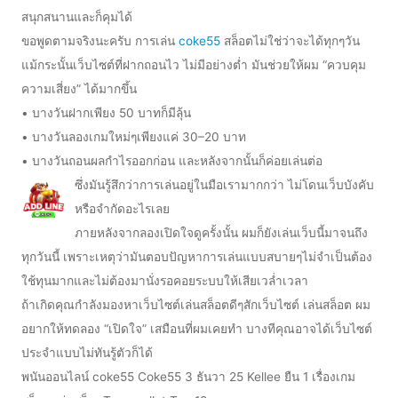
สนุกสนานและก็คุมได้
ขอพูดตามจริงนะครับ การเล่น
coke55
สล็อตไม่ใช่ว่าจะได้ทุกๆวัน
แม้กระนั้นเว็บไซต์ที่ฝากถอนไว ไม่มีอย่างต่ำ มันช่วยให้ผม “ควบคุม
ความเสี่ยง” ได้มากขึ้น
• บางวันฝากเพียง 50 บาทก็มีลุ้น
• บางวันลองเกมใหม่ๆเพียงแค่ 30–20 บาท
• บางวันถอนผลกำไรออกก่อน และหลังจากนั้นก็ค่อยเล่นต่อ
ซึ่งมันรู้สึกว่าการเล่นอยู่ในมือเรามากกว่า ไม่โดนเว็บบังคับ
หรือจำกัดอะไรเลย
ภายหลังจากลองเปิดใจดูครั้งนั้น ผมก็ยังเล่นเว็บนี้มาจนถึง
ทุกวันนี้ เพราะเหตุว่ามันตอบปัญหาการเล่นแบบสบายๆไม่จำเป็นต้อง
ใช้ทุนมากและไม่ต้องมานั่งรอคอยระบบให้เสียเวล่ำเวลา
ถ้าเกิดคุณกำลังมองหาเว็บไซต์เล่นสล็อตดีๆสักเว็บไซต์ เล่นสล็อต ผม
อยากให้ทดลอง “เปิดใจ” เสมือนที่ผมเคยทำ บางทีคุณอาจได้เว็บไซต์
ประจำแบบไม่ทันรู้ตัวก็ได้
พนันออนไลน์ coke55 Coke55 3 ธันวา 25 Kellee ยืน 1 เรื่องเกม