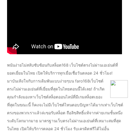
พนันง่ายไม่สลับซับซ้อนกับสล็อต168 เว็บไซต์ตรงไม่ผ่านเอเย่นต์ที่
ยอดเยี่ยมในไทย เปิดให้บริการทุกเมื่อเชื่อวันตลอด 24 ชั่วโมง!
มาบันเทิงใจกับการเดิมพันแบบง่ายๆบน faro168เว็บไซต์
ตรงไม่ผ่านเอเย่นต์ที่เยี่ยมที่สุดในไทยตอนนี้ได้เลย! ถ้าเกิด
คุณกำลังมองหาเว็บไซต์สล็อตออนไลน์ที่มีเกมสล็อตเยอะ
ที่สุดในขณะนี้ ก็คงจะไม่มีเว็บไซต์ไหนตอบปัญหาได้มากเท่าเว็บไซต์
ตรงของพวกเราแล้วล่ะขอรับสล็อต ถือลิขสิทธิ์แท้จากค่ายเกมชั้นหนึ่ง
ระดับโลกมากมาย มาตรฐานเว็บตรงไม่ผ่านเอเย่นต์ที่เหมาะสมที่สุด
ในไทย เปิดให้บริการตลอด 24 ชั่วโมง รับเครดิตฟรีได้ไม่อั้น