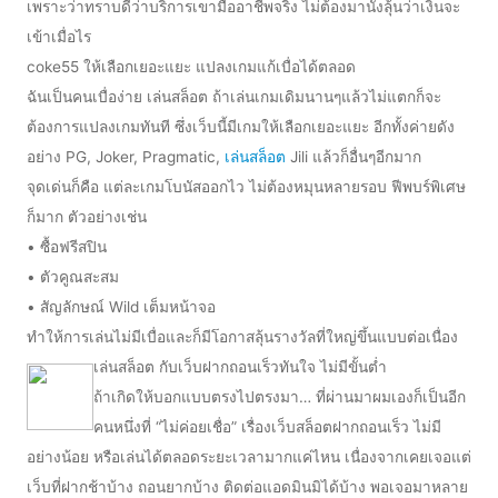
เพราะว่าทราบดีว่าบริการเขามืออาชีพจริง ไม่ต้องมานั่งลุ้นว่าเงินจะ
เข้าเมื่อไร
coke55 ให้เลือกเยอะแยะ แปลงเกมแก้เบื่อได้ตลอด
ฉันเป็นคนเบื่อง่าย เล่นสล็อต ถ้าเล่นเกมเดิมนานๆแล้วไม่แตกก็จะ
ต้องการแปลงเกมทันที ซึ่งเว็บนี้มีเกมให้เลือกเยอะแยะ อีกทั้งค่ายดัง
อย่าง PG, Joker, Pragmatic,
เล่นสล็อต
Jili แล้วก็อื่นๆอีกมาก
จุดเด่นก็คือ แต่ละเกมโบนัสออกไว ไม่ต้องหมุนหลายรอบ ฟีพบร์พิเศษ
ก็มาก ตัวอย่างเช่น
• ซื้อฟรีสปิน
• ตัวคูณสะสม
• สัญลักษณ์ Wild เต็มหน้าจอ
ทำให้การเล่นไม่มีเบื่อและก็มีโอกาสลุ้นรางวัลที่ใหญ่ขึ้นแบบต่อเนื่อง
เล่นสล็อต กับเว็บฝากถอนเร็วทันใจ ไม่มีขั้นต่ำ
ถ้าเกิดให้บอกแบบตรงไปตรงมา… ที่ผ่านมาผมเองก็เป็นอีก
คนหนึ่งที่ “ไม่ค่อยเชื่อ” เรื่องเว็บสล็อตฝากถอนเร็ว ไม่มี
อย่างน้อย หรือเล่นได้ตลอดระยะเวลามากแค่ไหน เนื่องจากเคยเจอแต่
เว็บที่ฝากช้าบ้าง ถอนยากบ้าง ติดต่อแอดมินมิได้บ้าง พอเจอมาหลาย