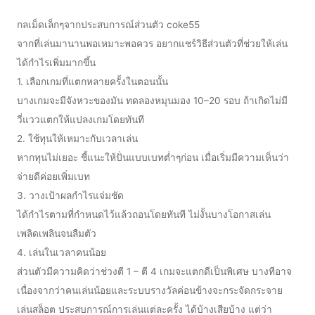
กลเม็ดเล็กๆจากประสบการณ์ส่วนตัว coke55
จากที่เล่นมานานพอเหมาะพอควร อยากแชร์วิธีส่วนตัวที่ช่วยให้เล่น
ได้กำไรเพิ่มมากขึ้น
1. เลือกเกมที่แตกหลายครั้งในตอนนั้น
บางเกมจะมีจังหวะของมัน ทดลองหมุนมอง 10–20 รอบ ถ้าเกิดไม่มี
วี่แววแตกให้แปลงเกมโดยทันที
2. ใช้ทุนให้เหมาะกับเวลาเล่น
หากทุนไม่เยอะ ชี้แนะให้ปั่นแบบเบทต่ำๆก่อน เมื่อเริ่มมีความเห็นว่า
จ่ายดีค่อยเพิ่มเบท
3. วางเป้าผลกำไรแจ่มชัด
ได้กำไรตามที่กำหนดไว้แล้วถอนโดยทันที ไม่งั้นบางโอกาสเล่น
เพลิดเพลินจนลืมตัว
4. เล่นในเวลาคนน้อย
ส่วนตัวมีความคิดว่าช่วงตี 1 – ตี 4 เกมจะแตกดีเป็นพิเศษ บางทีอาจ
เนื่องจากว่าคนเล่นน้อยและระบบรางวัลค่อนข้างจะกระจัดกระจาย
เล่นสล็อต ประสบการณ์การเล่นแต่ละครั้ง ได้บ้างเสียบ้าง แต่ว่า