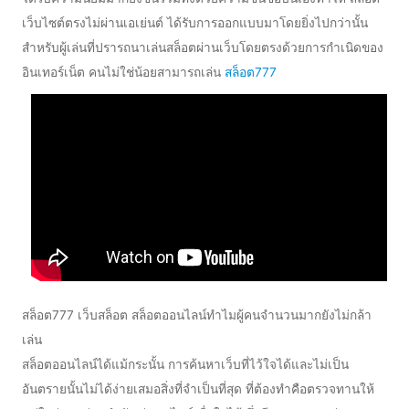
เว็บไซต์ตรงไม่ผ่านเอเย่นต์ ได้รับการออกแบบมาโดยยิ่งไปกว่านั้น
สำหรับผู้เล่นที่ปรารถนาเล่นสล็อตผ่านเว็บโดยตรงด้วยการกำเนิดของ
อินเทอร์เน็ต คนไม่ใช่น้อยสามารถเล่น
สล็อต777
สล็อต777 เว็บสล็อต สล็อตออนไลน์ทำไมผู้คนจำนวนมากยังไม่กล้า
เล่น
สล็อตออนไลน์ได้แม้กระนั้น การค้นหาเว็บที่ไว้ใจได้และไม่เป็น
อันตรายนั้นไม่ได้ง่ายเสมอสิ่งที่จำเป็นที่สุด ที่ต้องทำคือตรวจทานให้