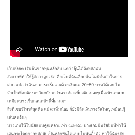
เว็บสล็อต เริ่มต้นจากทุนหลักสิบ แต่ว่าลุ้นได้ถึงหลักพัน
สิ่งแรกที่ทำให้รู้สึกว่าถูกจริต คือเว็บที่ฉันเลือกนั้น ไม่มีขั้นต่ำในการ
ฝาก แปลว่าฉันสามารถเริ่มเล่นด้วยเงินแค่ 20–50 บาทได้เลย ไม่
จำเป็นที่จะต้องมาวิตกกังวลว่าควรต้องเพิ่มเติมเยอะๆเพื่อเข้าเล่นเกม
เหมือนบางเว็บก่อนหน้านี้ที่ผ่านมา
สิ่งที่เซอร์ไพรส์สุดคือ แม้จะเพิ่มน้อย ก็ยังมีลุ้นเงินรางวัลใหญ่เหมือนผู้
เล่นคนอื่นๆ
บางเกมให้โบนัสแบบคูณหลายเท่า coke55 บางเกมมีฟรีสปินที่ทำให้
เงินกระโดดจากหลักสิบเป็นหลักพันได้แบบไม่ทันตั้งตัว ทำให้ฉันรู้สึก