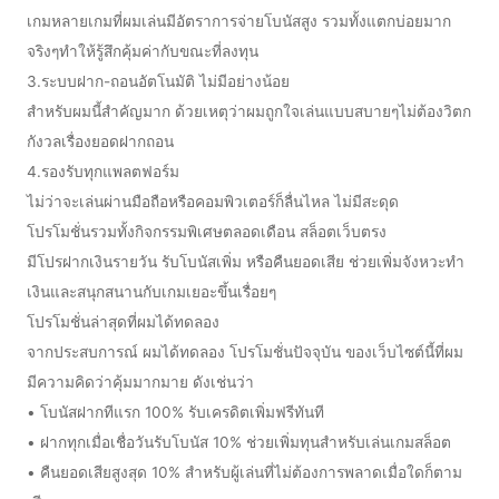
เกมหลายเกมที่ผมเล่นมีอัตราการจ่ายโบนัสสูง รวมทั้งแตกบ่อยมาก
จริงๆทำให้รู้สึกคุ้มค่ากับขณะที่ลงทุน
3.ระบบฝาก-ถอนอัตโนมัติ ไม่มีอย่างน้อย
สำหรับผมนี้สำคัญมาก ด้วยเหตุว่าผมถูกใจเล่นแบบสบายๆไม่ต้องวิตก
กังวลเรื่องยอดฝากถอน
4.รองรับทุกแพลตฟอร์ม
ไม่ว่าจะเล่นผ่านมือถือหรือคอมพิวเตอร์ก็ลื่นไหล ไม่มีสะดุด
โปรโมชั่นรวมทั้งกิจกรรมพิเศษตลอดเดือน สล็อตเว็บตรง
มีโปรฝากเงินรายวัน รับโบนัสเพิ่ม หรือคืนยอดเสีย ช่วยเพิ่มจังหวะทำ
เงินและสนุกสนานกับเกมเยอะขึ้นเรื่อยๆ
โปรโมชั่นล่าสุดที่ผมได้ทดลอง
จากประสบการณ์ ผมได้ทดลอง โปรโมชั่นปัจจุบัน ของเว็บไซต์นี้ที่ผม
มีความคิดว่าคุ้มมากมาย ดังเช่นว่า
• โบนัสฝากทีแรก 100% รับเครดิตเพิ่มฟรีทันที
• ฝากทุกเมื่อเชื่อวันรับโบนัส 10% ช่วยเพิ่มทุนสำหรับเล่นเกมสล็อต
• คืนยอดเสียสูงสุด 10% สำหรับผู้เล่นที่ไม่ต้องการพลาดเมื่อใดก็ตาม