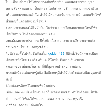
ไป แม้กระนั้นพอใช้ได้ทดลองเล่นจริงกลับประสบพบเจอกับปัญหา
หลายสิ่งหลายอย่าง เป็นต้นว่า โบนัสไม่จ่ายช้า เกมบางเกมเข้ามิได้
หรือระบบฝากถอนจำกัด ทำให้เสียอารมณ์มากมาย แม้กระนั้นเว็บไซต์
ที่ผมพบนั้นตรงกันข้ามทั้งหมด
ระบบฝากถอนออโต้ไม่จำกัด: ไม่ว่าจะฝากหรือถอนมากแค่ไหนก็ทำ
เป็นในทันที ไม่ต้องคอยแอดมินตอบ
เกมสล็อตนานาประการ: มีทั้งยังสล็อตแตกง่าย เกมฮิตจากค่ายดัง
รวมทั้งเกมใหม่อัปเดตทุกเดือน
โบนัสรวมทั้งโปรโมชั่นจัดเต็ม:
golden456
มีอีกทั้งโบนัสลงทะเบียน
เป็นสมาชิกใหม่ เครดิตฟรี และก็โปรโมชั่นฝากเงินรายวัน
จุดเด่นของ สล็อตเว็บตรง ที่ดีที่สุดจากประสบการณ์ตรง
ภายหลังที่ผมเล่นมาครู่หนึ่ง ข้อดีหลักๆที่ทำให้เว็บไซต์แห่งนี้สะดุดตามี
ดังนี้
1.โบนัสเครดิตฟรีโดยทันทีหลังสมัคร
เพียงแค่ลงทะเบียนเป็นสมาชิกก็ได้รับเครดิตเล่นฟรี ไม่ต้องแชร์หรือ
ฝากก่อน ทำให้ผมได้ทดสอบเกมหลายๆเกมก่อนลงทุนจริง
2.สล็อตแตกง่าย ได้เงินเร็ว