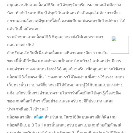
สนุกสนานกับเกมสล็อต168มากได้ทุกๆวัน บริการฝากถอนไม่มีอย่าง
น้อย ทำกำไรแบบฟินๆได้ทุกวี่วันแน่นอน ถ้าเกิดคุณไม่ต้องการที่จะ
อยากพลาดโอกาสดีๆแบบนี้ล่ะก็ ลงทะเบียนสมัครสมาชิกใหม่กับเราได้
แล้ววันนี้ สมัครเลย!
รวมจำพวก เกมสล็อต168 ที่คุณอาจจะยังไม่เคยทราบมา
ก่อน มาลองกัน!
สำหรับคนใดกันที่เพิ่งเล่นสล็อตบางทีอาจจะสงสัยว่า เกมใน
ขณะนี้นั้นมีกี่ชนิด แต่ละจำพวกเป็นแบบไหนบ้าง? แน่นอนว่า มีการ
แยกจำพวกของเกมบน faro168 อยู่แล้วขอรับ เพื่อคุณสามารถใช้งาน
สล็อต168เว็บตรง ชั้น 1 ของพวกเราได้โดยง่าย ซึ่งการใช้แรงงานบน
เว็บตรงนั้น เราบางทีก็อาจจะมิได้จัดหมวดหมู่ให้กับคุณแบบกระจ่าง
แจ้ง แม้กระนั้นการอ่านบทความในพาร์ทนี้จะมีผลให้คุณรู้เรื่องชนิด
ของเกมสล็อตได้มากขึ้นอย่างแน่นอนครับ จะมีกี่ประเภท แต่ละ
ประเภทคืออะไรบ้างนะ?
สล็อตคลาสสิก:
สล็อต
สำหรับเกมFaro168แบบคลาสสิกก็คือ เกม
สล็อตที่มีแบบ 3 รีล 1 แถวนั่นแหละครับ ออกแบบเกมด้วยสัญลักษณ์
แบบเก่า อาทิเช่น ผลไม้ บาร์ หรือเลข 7 เป็นเกมที่เล่นง่าย ไม่มีฟีพบร์