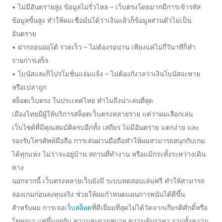
• ไม่มีอันตรายสูง ข้อมูลไม่รั่วไหล – เว็บตรงโดยมากมีการเข้ารหัส
ข้อมูลขั้นสูง ทำให้ผมเชื่อมั่นได้ว่าเงินแล้วก็ข้อมูลส่วนตัวไม่เป็น
อันตราย
• ฝากถอนออโต้ รวดเร็ว – ไม่ต้องรอนาน เพียงแค่ไม่กี่วินาทีก็ทำ
รายการเสร็จ
• โบนัสและก็โปรโมชั่นแจ่มแจ้ง – ไม่ต้องกังวลว่าเงินโบนัสจะหาย
หรือเปล่าถูก
สล็อตเว็บตรง ในประเทศไทย ทำไมถึงน่าเล่นที่สุด
เมืองไทยมีผู้ให้บริการสล็อตเว็บตรงหลายราย แต่ว่าผมเลือกเล่น
เว็บไซต์ที่มีคุณสมบัติครบอีกทั้ง เสถียร ไม่มีอันตราย แตกง่าย และ
รองรับโทรศัพท์มือถือ การเล่นผ่านมือถือทำให้ผมสามารถสนุกกับเกม
ได้ทุกแห่ง ไม่ว่าจะอยู่บ้าน สถานที่ทำงาน หรือแม้กระทั้งระหว่างเดิน
ทาง
นอกจากนี้ เว็บตรงหลายเว็บยังมี ระบบทดสอบเล่นฟรี ทำให้สามารถ
ลองเกมก่อนลงทุนจริง ช่วยให้ผมกำหนดแผนการพนันได้ดีขึ้น
สำหรับผม การเจอ
เว็บสล็อต
ที่ดีเยี่ยมที่สุดไม่ได้วัดจากเกียรติศักดิ์หรือ
โฆษณา แต่ขึ้นอยู่กับ ความสะดวกสบาย ความคุ้มราคา รวมทั้งความ