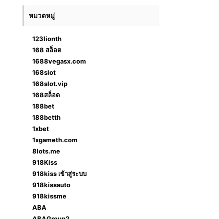
หมวดหมู่
123lionth
168 สล็อต
1688vegasx.com
168slot
168slot.vip
168สล็อต
188bet
188betth
1xbet
1xgameth.com
8lots.me
918Kiss
918kiss เข้าสู่ระบบ
918kissauto
918kissme
ABA
ABAGroup2