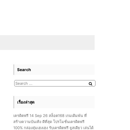
Search
เรื่องล่าสุด
เครดิตฟรี 14 Sep 26 สล็อต168 เกมเดิมพัน ที่
สร้างความบันเทิง ดีที่สุด โปรโมชั่นเครดิตฟรี
100% กล่องสุ่มเฮงเฮง รับเครดิตฟรี ยูสเดียว เล่นได้