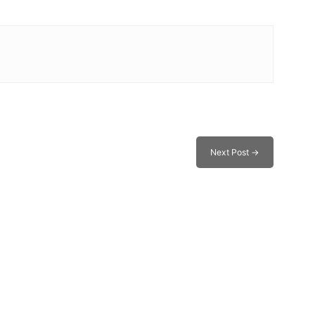
Next Post
→