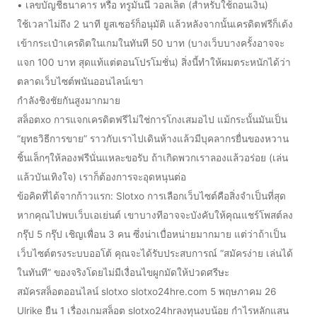
• เลขบัญชีธนาคาร หรือ ทรูมันนี่ วอลเล็ต (สำหรับใช้ถอนเงิน)
ใช้เวลาไม่ถึง 2 นาที ยูสเซอร์ก็อนุมัติ แล้วหลังจากนั้นเครดิตฟรีก็เด้ง
เข้ากระเป๋าเครดิตในเกมในทันที 50 บาท (บางเว็บบางครั้งอาจจะ
แจก 100 บาท สุดแท้แต่ตอนโปรโมชั่น) สิ่งนี้ทำให้ผมตระหนักได้ว่า
ตลาดเว็บไซต์พนันออนไลน์เขา
กำลังชิงชัยกันสูงมากมาย
สล็อตxo การแจกเครดิตฟรีไม่ใช่การโกงเสมอไป แม้กระนั้นมันเป็น
“ยุทธวิธีการขาย” ราวกับเราไปเดินห้างแล้วมีบุคลากรยื่นของหวาน
ชิ้นเล็กๆให้ลองฟรีนั่นแหละขอรับ ถ้าเกิดพวกเราลองแล้วอร่อย (เล่น
แล้วบันเทิงใจ) เราก็ต้องการจะอุดหนุนต่อ
ข้อคิดที่ได้จากก้าวแรก: Slotxo การเลือกเว็บไซต์คือสิ่งจำเป็นที่สุด
หากคุณไปพบเว็บเอเย่นต์ เขาบางทีอาจจะบังคับให้คุณแชร์โพสต์ลง
กรุ๊ป 5 กรุ๊ป เชิญเพื่อน 3 คน ซึ่งน่าเบื่อหน่ายมากมาย แต่ว่าถ้าเป็น
เว็บไซต์ตรงระบบออโต้ คุณจะได้รับประสบการณ์ “สมัครง่าย เล่นได้
ในทันที” ของจริงโดยไม่มีเงื่อนไขผูกมัดให้ปวดศรีษะ
สมัครสล็อตออนไลน์ slotxo slotxo24hre.com 5 พฤษภาคม 26
Ulrike ยืน 1 เรื่องเกมสล็อต slotxo24hrลงทุนงบน้อย กำไรหลักแสน