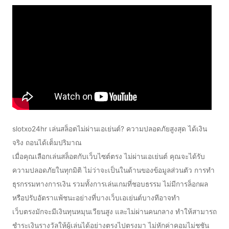
slotxo24hr เล่นสล็อตไม่ผ่านเอเย่นต์? ความปลอดภัยสูงสุด ได้เงิน
จริง ถอนได้เต็มปริมาณ
เมื่อคุณเลือกเล่นสล็อตกับเว็บไซต์ตรง ไม่ผ่านเอเย่นต์ คุณจะได้รับ
ความปลอดภัยในทุกมิติ ไม่ว่าจะเป็นในด้านของข้อมูลส่วนตัว การทำ
ธุรกรรมทางการเงิน รวมทั้งการเล่นเกมที่ชอบธรรม ไม่มีการล็อกผล
หรือปรับอัตราแพ้ชนะอย่างที่บางเว็บเอเย่นต์บางทีอาจทำ
เว็บตรงมักจะมีเงินทุนหมุนเวียนสูง และไม่ผ่านคนกลาง ทำให้สามารถ
ชำระเงินรางวัลให้ผู้เล่นได้อย่างตรงไปตรงมา ไม่หักค่าคอมไม่ชชัน