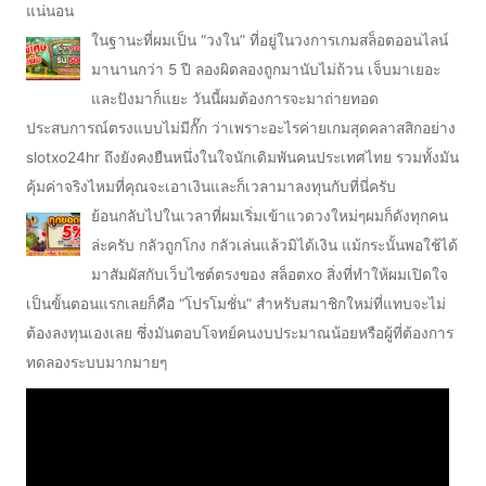
แน่นอน
ในฐานะที่ผมเป็น “วงใน” ที่อยู่ในวงการเกมสล็อตออนไลน์
มานานกว่า 5 ปี ลองผิดลองถูกมานับไม่ถ้วน เจ็บมาเยอะ
และปังมาก็แยะ วันนี้ผมต้องการจะมาถ่ายทอด
ประสบการณ์ตรงแบบไม่มีกั๊ก ว่าเพราะอะไรค่ายเกมสุดคลาสสิกอย่าง
slotxo24hr ถึงยังคงยืนหนึ่งในใจนักเดิมพันคนประเทศไทย รวมทั้งมัน
คุ้มค่าจริงไหมที่คุณจะเอาเงินและก็เวลามาลงทุนกับที่นี่ครับ
ย้อนกลับไปในเวลาที่ผมเริ่มเข้าแวดวงใหม่ๆผมก็ดังทุกคน
ล่ะครับ กลัวถูกโกง กลัวเล่นแล้วมิได้เงิน แม้กระนั้นพอใช้ได้
มาสัมผัสกับเว็บไซต์ตรงของ สล็อตxo สิ่งที่ทำให้ผมเปิดใจ
เป็นขั้นตอนแรกเลยก็คือ “โปรโมชั่น” สำหรับสมาชิกใหม่ที่แทบจะไม่
ต้องลงทุนเองเลย ซึ่งมันตอบโจทย์คนงบประมาณน้อยหรือผู้ที่ต้องการ
ทดลองระบบมากมายๆ