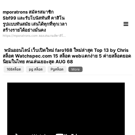
Skip
mporatrons สมัครสมาชิก
to
Sbf99 และรับโบนัสทันที คาสิโน
content
รูปแบบทันสมัย เล่นได้ทุกที่ทุกเวลา
สร้างรายได้อย่างมั่นคง
https://mporatrons.com ลองเล่นเกมส์คาสิโน
ออนไลน์กับ Xlot1688 และพบกับเกมส์ที่น่าสนใจ
อย่างล้นหลาม ทั้งสล็อต บาคาร่า ยิงปลา แทง
พนันออนไลน์ เว็บเปิดใหม่ faro168 ใหม่ล่าสุด Top 13 by Chris
หวย แทงบอล จ่ายจริง ถอนได้ทันทีไม่เกิน 10 วิ
สล็อต Watchspec.com 15 สล็อต webแตกง่าย 5 ค่ายสล็อตยอด
นิยมในไทย คนเล่นเยอะสุด AUG 68
168สล็อต
pg สล็อต
Pgสล็อต
More