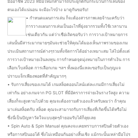
มืออาชีพ 2023 ที่มือใหม่ก็สามารถประยุกต์กับกระบวนการเล่นของ
ตนเองได้แน่นอน จะมีอะไรบ้าง มาดูกันขอรับ!
• กำหนดแผนการเล่น ก็จะต้องสารภาพเลยจ้านะครับว่า
การวางแผนการเล่นเป็นอะไรที่ยุ่งยากรวมทั้งใช้เวลานาน
เช่นเดียวกัน แต่ว่าเชือ่เถิดขอรับว่า การวางเป้าหมายการ
เล่นนั้นมีสาระมากมายๆมันจะช่วยให้คุณได้มองเห็นภาพรวมของเกม
ประเมินสถานการณ์ต่างๆรวมทั้งจัดการได้อย่างเหมาะสม ไล่ไปตั้งแต่
การวางเป้าหมายเงินลงทุน การกำหนดจุดมุ่งหมายในการทำเงิน การ
เลือกเว็บสล็อต การเลือกเกม ฯลฯ ทั้งผองนี่แหละขอรับเป็นกุญแจ
ปราบแจ็กเพียงพอตที่สำคัญมากๆ
• รับการเสี่ยงของเกมได้ เกมสล็อตออนไลน์แต่ละเกมมีการเสี่ยงไม่
เท่ากัน อย่างเกมจาก PG SLOT ที่มีอัตราการจ่ายเงินรางวัลสูง ความ
เสี่ยงก็จะสูงตามไปด้วย คุณจะต้องถามตัวเองแล้วครับผมว่า ถ้าคุณ
มาเล่นสล็อตกับ สล็อต คุณจะสามารถรับการเสี่ยงที่เกิดขึ้นได้หรือไม่
ซึ่งนี่เป็นปัญหาวัดใจแบบสุดๆถ้ายอมรับได้ก็ลุยเลย
• Spin Auto & Spin Manual คุณคงจะเคยทราบการสปินด้วยตัวเอง
หรือการสปินออโต้ ซึ่งไม่เหมือนกันอย่างสิ้นเชิง แม้กระนั้นเหล่ามือโปร