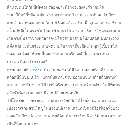
สำหรับคนใดกันที่เพิ่งเล่นสล็อตบางทีอาจจะสงสัยว่า เกมใน
ขณะนี้นั้นมีกี่ชนิด แต่ละจำพวกเป็นแบบไหนบ้าง? แน่นอนว่า มีการ
แยกจำพวกของเกมบน faro168 อยู่แล้วขอรับ เพื่อคุณสามารถใช้งาน
สล็อต168เว็บตรง ชั้น 1 ของพวกเราได้โดยง่าย ซึ่งการใช้แรงงานบน
เว็บตรงนั้น เราบางทีก็อาจจะมิได้จัดหมวดหมู่ให้กับคุณแบบกระจ่าง
แจ้ง แม้กระนั้นการอ่านบทความในพาร์ทนี้จะมีผลให้คุณรู้เรื่องชนิด
ของเกมสล็อตได้มากขึ้นอย่างแน่นอนครับ จะมีกี่ประเภท แต่ละ
ประเภทคืออะไรบ้างนะ?
สล็อตคลาสสิก:
สล็อต
สำหรับเกมFaro168แบบคลาสสิกก็คือ เกม
สล็อตที่มีแบบ 3 รีล 1 แถวนั่นแหละครับ ออกแบบเกมด้วยสัญลักษณ์
แบบเก่า อาทิเช่น ผลไม้ บาร์ หรือเลข 7 เป็นเกมที่เล่นง่าย ไม่มีฟีพบร์
สลับซับซ้อน เหมาะกับมือใหม่ด้วยเหมือนกัน
วิดีโอสล็อต: บอกเลยว่า ทุกคนจะรู้จักดีกับวิดีโอสล็อตมากมายแน่ๆ
เนื่องจากเกมส่วนใหญ่ในปัจจุบันก็ล้วนแล้วแต่เป็นวิดีโอสล็อตทั้งปวง
เลยครับ มีกราฟิกงาม เอฟเฟกต์จัดเต็ม มาพร้อมฟีพบร์พิเศษเยอะมาก
เป็นที่นิยมแบบสุดๆ