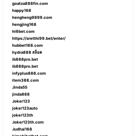
goatza888fin.com
happy168
hengheng9899.com
hengjing168
hi6bet.com
https://sretthi99.bet/enter/
hubbet168.com
hydra888 สล็อต
ib888pro.bet
ib888pro.bet
infyplus888.com
item388.com
Jinda55
jinda888
Joker123
joker123auto
joker123th
Joker123th.com
Judhai168