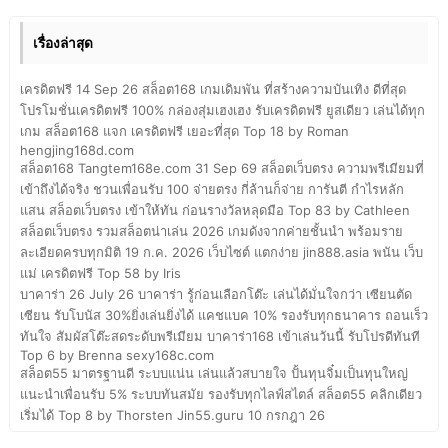
เรื่องล่าสุด
เครดิตฟรี 14 Sep 26 สล็อต168 เกมเดิมพัน ที่สร้างความบันเทิง ดีที่สุด
โปรโมชั่นเครดิตฟรี 100% กล่องสุ่มเฮงเฮง รับเครดิตฟรี ยูสเดียว เล่นได้ทุก
เกม สล็อต168 แจก เครดิตฟรี เยอะที่สุด Top 18 by Roman
hengjing168d.com
สล็อต168 Tangtem168e.com 31 Sep 69 สล็อตเว็บตรง ความพรีเมียมที่
เข้าถึงได้จริง ชวนเพื่อนรับ 100 จ่ายตรง กี่ล้านก็จ่าย การันตี กำไรหลัก
แสน สล็อตเว็บตรง เข้าให้ทัน ก่อนรางวัลหลุดมือ Top 83 by Cathleen
สล็อตเว็บตรง รวมสล็อตน่าเล่น 2026 เกมดังจากค่ายชั้นนำ พร้อมราย
ละเอียดครบทุกมิติ 19 ก.ค. 2026 เว็บไซต์ แตกง่าย jin888.asia พนัน เว็บ
แม่ เครดิตฟรี Top 58 by Iris
บาคาร่า 26 July 26 บาคาร่า รู้ก่อนเลือกโต๊ะ เล่นได้มั่นใจกว่า เซียนตัด
เซียน รับโบนัส 30%ยิ่งเล่นยิ่งได้ แคชแบค 10% รองรับทุกธนาคาร ถอนเร็ว
ทันใจ สัมผัสโต๊ะสดระดับพรีเมียม บาคาร่า168 เข้าเล่นวันนี้ รับโปรดีทันที
Top 6 by Brenna sexy168c.com
สล็อต55 มาตรฐานดี ระบบแน่น เล่นแล้วสบายใจ ปั้นทุนจิ๋มเป็นทุนใหญ่
แนะนำเพื่อนรับ 5% ระบบทันสมัย รองรับทุกไลฟ์สไตล์ สล็อต55 คลิกเดียว
เริ่มได้ Top 8 by Thorsten Jin55.guru 10 กรกฎา 26