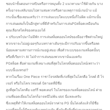
ชอบนำขั้นตอนการสปินหรือการหมุนทั้ง 2 แนวทางมาใช้ด้วยกัน บาง
ครั้งอาจจะสลับรอบไปตามสมควรหรือตามเหตุการณ์เกมบ้าง แม้
กระนั้นเชื่อเลยนะครับว่า การเล่นแบบใดแบบหนึ่งก็ไม่ผิด แม้กระนั้น
การเล่นผสมก็เป็นอีกลู่ทางที่ดีสำหรับในการเล่นPGสล็อตเหมือนกัน
คุณเลือกสไตล์ของตนเองได้
• ปรับเบทไปมาไม่มีพัก การเล่นสล็อตออนไลน์ของมืออาชีพส่วนใหญ่
พวกเขาจะไม่อยู่เฉยๆกับเบทราคาเดิมๆจะมีการปรับมากขึ้นหรือลด
น้อยลงตามสถานการณ์เกมอยู่เสมอ เพื่อตัวระบบของเกมสล็อตนั้นๆ
หรือที่เรียกว่า AI ไม่จำการเล่นของพวกเขานั่นเองครับ
PGสล็อต คือค่ายเกมที่เหมาะสมที่สุดในโลกสล็อตออนไลน์เพราะว่า
แบบนี้เองหรอ!?
หากในเรื่อง One Piece ราชาโจรสลัดที่เก่งที่สุดในโลกคือ โกลด์ ดี โร
เจอร์ หรือในโลกเวทมนต์ บิดามดที่มีชื่อ
สูงที่สุดในโลกคือ แฮร์รี่ พอตเตอร์ ในโลกของเกมสล็อตออนไลน์ ค่าย
เกมที่ยอดเยี่ยมในโลกก็อาจหนีไม่พ้น slot นี่แหละครับ
ซึ่งเหตุที่ทำให้เกมสล็อตออนไลน์จากค่าย PG นั้นโด่งดังแล้วก็มีชื่อ
มากที่สุดนั้นก็มีหลายต้นเหตุร่วมกัน ซึ่งมันคือสิ่งที่ค่ายเกมหลายๆค่าย