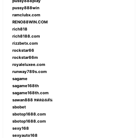
pussy888play
pussy888win
ramclubx.com
RENO88WIN.COM
rich818
rich8188.com
rizzbetx.com
rockstar66
rockstar66m
royaleluxee.com
runway789s.com
sagame
sagame168th
sagame168th.com
sawan888 ทดลองเล่น
sbobet
sbotop1688.com
sbotop1688.com
sexy168
sexyauto168