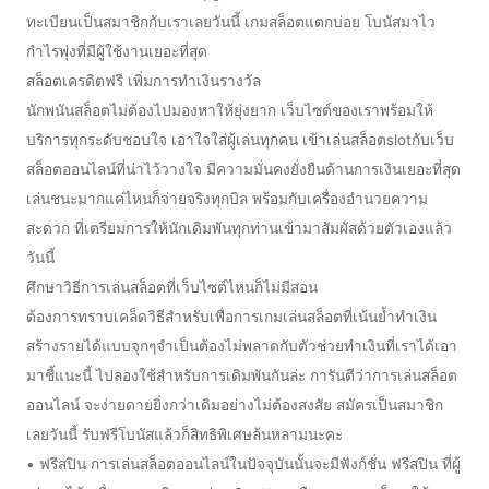
ทะเบียนเป็นสมาชิกกับเราเลยวันนี้ เกมสล็อตแตกบ่อย โบนัสมาไว
กำไรพุ่งที่มีผู้ใช้งานเยอะที่สุด
สล็อตเครดิตฟรี เพิ่มการทำเงินรางวัล
นักพนันสล็อตไม่ต้องไปมองหาให้ยุ่งยาก เว็บไซต์ของเราพร้อมให้
บริการทุกระดับชอบใจ เอาใจใส่ผู้เล่นทุกคน เข้าเล่นสล็อตslotกับเว็บ
สล็อตออนไลน์ที่น่าไว้วางใจ มีความมั่นคงยั่งยืนด้านการเงินเยอะที่สุด
เล่นชนะมากแค่ไหนก็จ่ายจริงทุกบิล พร้อมกับเครื่องอำนวยความ
สะดวก ที่เตรียมการให้นักเดิมพันทุกท่านเข้ามาสัมผัสด้วยตัวเองแล้ว
วันนี้
ศึกษาวิธีการเล่นสล็อตที่เว็บไซต์ไหนก็ไม่มีสอน
ต้องการทราบเคล็ดวิธีสำหรับเพื่อการเกมเล่นสล็อตที่เน้นย้ำทำเงิน
สร้างรายได้แบบจุกๆจำเป็นต้องไม่พลาดกับตัวช่วยทำเงินที่เราได้เอา
มาชี้แนะนี้ ไปลองใช้สำหรับการเดิมพันกันล่ะ การันตีว่าการเล่นสล็อต
ออนไลน์ จะง่ายดายยิ่งกว่าเดิมอย่างไม่ต้องสงสัย สมัครเป็นสมาชิก
เลยวันนี้ รับฟรีโบนัสแล้วก็สิทธิพิเศษล้นหลามนะคะ
• ฟรีสปิน การเล่นสล็อตออนไลน์ในปัจจุบันนั้นจะมีฟังก์ชั่น ฟรีสปิน ที่ผู้