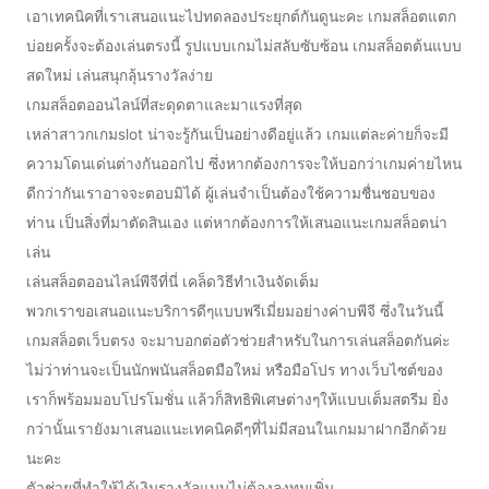
เอาเทคนิคที่เราเสนอแนะไปทดลองประยุกต์กันดูนะคะ เกมสล็อตแตก
บ่อยครั้งจะต้องเล่นตรงนี้ รูปแบบเกมไม่สลับซับซ้อน เกมสล็อตต้นแบบ
สดใหม่ เล่นสนุกลุ้นรางวัลง่าย
เกมสล็อตออนไลน์ที่สะดุดตาและมาแรงที่สุด
เหล่าสาวกเกมslot น่าจะรู้กันเป็นอย่างดีอยู่แล้ว เกมแต่ละค่ายก็จะมี
ความโดนเด่นต่างกันออกไป ซึ่งหากต้องการจะให้บอกว่าเกมค่ายไหน
ดีกว่ากันเราอาจจะตอบมิได้ ผู้เล่นจำเป็นต้องใช้ความชื่นชอบของ
ท่าน เป็นสิ่งที่มาตัดสินเอง แต่หากต้องการให้เสนอแนะเกมสล็อตน่า
เล่น
เล่นสล็อตออนไลน์พีจีที่นี่ เคล็ดวิธีทำเงินจัดเต็ม
พวกเราขอเสนอแนะบริการดีๆแบบพรีเมี่ยมอย่างค่าบพีจี ซึ่งในวันนี้
เกมสล็อตเว็บตรง จะมาบอกต่อตัวช่วยสำหรับในการเล่นสล็อตกันค่ะ
ไม่ว่าท่านจะเป็นนักพนันสล็อตมือใหม่ หรือมือโปร ทางเว็บไซต์ของ
เราก็พร้อมมอบโปรโมชั่น แล้วก็สิทธิพิเศษต่างๆให้แบบเต็มสตรีม ยิ่ง
กว่านั้นเรายังมาเสนอแนะเทคนิคดีๆที่ไม่มีสอนในเกมมาฝากอีกด้วย
นะคะ
ตัวช่วยที่ทำให้ได้เงินรางวัลแบบไม่ต้องลงทุนเพิ่ม