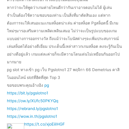
หากว่าจะให้พูดว่าเกมค่ายไหนดีกว่ากันเราอาจตอบไม่ได้ ผู้เล่น
จำเป็นต้องใช้ความชอบของท่าน เป็นสิ่งที่มาตัดสินเอง แต่หาก
ต้องการจะให้เสนอแนะเกมสล็อตน่าเล่น ค่ายสล็อต Pgสล็อตนี้ มีเกม
ใหม่ๆมารอเสริมความเพลิดเพลินเสมอ ไม่ว่าจะเป็นรูปแบบของเกม
แบบอย่างการออกรางวัล ถึงแม้ว่าจะโบนัสต่างๆจะเพิ่มประสบการณ์
เล่นสล็อตได้อย่างดีเยี่ยม ประเด็นนี้เหล่าสาวกเกมสล็อต คงจะรู้กันเป็น
อย่างดีอยู่แล้ว เกมแต่ละค่ายก็จะมีความโดนเด่นไม่เหมือนกันออกไป
มากมาย
pg slot ทางเข้า pg เว็บ Pgslotno1 27 พฤจิกา 66 Demetrius คาสิ
โนออนไลน์ slotที่ฮิตที่สุด Top 3
ขอขอบพระคุณอ้างอิง
pg
https://bit.ly/pgslotno1
https://ow.ly/XUfc50PKYQq
https://rebrand.ly/pgslotno1
https://wow.in.th/pgslotno1
https://t.co/xjoEiiIHGF