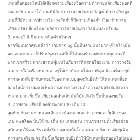
เล่นสล็อตออนไลน์ได้เลือกความเสี่ยงหรือความท้าทายแจ็กเพียงพอตที่
เหมาะกับตนเองได้ เกมที่มีอัตราการจ่ายเงินรางวัลสูงก็มีการเสี่ยงสูง
เกมที่มีอัตราการชำระเงินรางวัลต่ำก็มีความเสี่ยงต่ำ เรียกว่าความ
เสี่ยงแปรเปลี่ยนไปตามอัตราการจ่ายเงินรางวัลนี่แหละครับผม
3. สตอปรี่ & ธีมเด่นเหนือค่ายไหนๆ
จากที่ผมบอกคุณแล้วว่า เกมจาก pg นั้นมีหลายแนวมากๆซึ่งจริงๆมัน
จะออกแบบและก็ปรับปรุงมาแค่นั้นก็ได้นะครับ แต่ทุกเกมทุกแนวที่
พวกเขาสร้าง พวกเขาดันทุ่มเทไปกับการคิดสตอรี่ของเกม การวางธีม
เกม การใส่เครื่องหมายต่างๆให้เข้ากับเกมให้มากที่สุด ฟีเจอร์ต่างๆมี
ความผสมที่เข้ากับสตอปรี่ของเกมแบบสุดๆมันยิ่งทำให้คนเล่นสล็อต
ออนไลน์อย่างผมแลเห็นความกระจ่างรวมทั้งความสมจริงสมจังจาก
ตัวเกมมากเพิ่มขึ้น เพียงพอเล่นแล้วมันก็บันเทิงใจขึ้นนั่นเองขอรับ
4. ภาพสวย เสียงดี องค์ประกอบ 10 เต็ม 10
สุดท้ายกับงานภาพและเสียง จะต้องบอกเลยว่า ภาพและก็เสียงของ
เกม PGสล็อต นั้นให้ 10 เต็ม 10 เลยขอรับ งานภาพรวมทั้งเสียงช่วย
สนับสนุนให้สตอรี่รวมทั้งธีมของเกมนั้นโดดเด่นมากยิ่งกว่าเดิมๆเพิ่ม
ความสมจริงสมจังเพิ่มขึ้นเรื่อยๆ มันยิ่งทำให้นักเล่นสล็อตออนไลน์แบบ