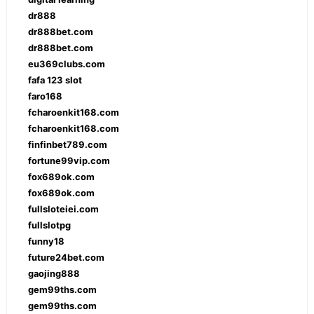
dr888
dr888bet.com
dr888bet.com
eu369clubs.com
fafa 123 slot
faro168
fcharoenkit168.com
fcharoenkit168.com
finfinbet789.com
fortune99vip.com
fox689ok.com
fox689ok.com
fullsloteiei.com
fullslotpg
funny18
future24bet.com
gaojing888
gem99ths.com
gem99ths.com