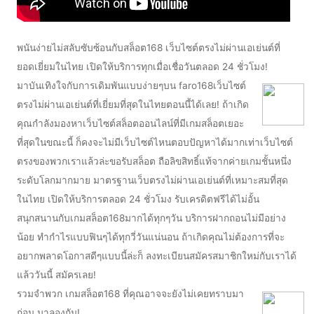
พนันง่ายไม่สลับซับซ้อนกับสล็อต168 เว็บไซต์ตรงไม่ผ่านเอเย่นต์ที่
ยอดเยี่ยมในไทย เปิดให้บริการทุกเมื่อเชื่อวันตลอด 24 ชั่วโมง!
มาบันเทิงใจกับการเดิมพันแบบง่ายๆบน faro168เว็บไซต์
ตรงไม่ผ่านเอเย่นต์ที่เยี่ยมที่สุดในไทยตอนนี้ได้เลย! ถ้าเกิด
คุณกำลังมองหาเว็บไซต์สล็อตออนไลน์ที่มีเกมสล็อตเยอะ
ที่สุดในขณะนี้ ก็คงจะไม่มีเว็บไซต์ไหนตอบปัญหาได้มากเท่าเว็บไซต์
ตรงของพวกเราแล้วล่ะขอรับสล็อต ถือลิขสิทธิ์แท้จากค่ายเกมชั้นหนึ่ง
ระดับโลกมากมาย มาตรฐานเว็บตรงไม่ผ่านเอเย่นต์ที่เหมาะสมที่สุด
ในไทย เปิดให้บริการตลอด 24 ชั่วโมง รับเครดิตฟรีได้ไม่อั้น
สนุกสนานกับเกมสล็อต168มากได้ทุกๆวัน บริการฝากถอนไม่มีอย่าง
น้อย ทำกำไรแบบฟินๆได้ทุกวี่วันแน่นอน ถ้าเกิดคุณไม่ต้องการที่จะ
อยากพลาดโอกาสดีๆแบบนี้ล่ะก็ ลงทะเบียนสมัครสมาชิกใหม่กับเราได้
แล้ววันนี้ สมัครเลย!
รวมจำพวก เกมสล็อต168 ที่คุณอาจจะยังไม่เคยทราบมา
ก่อน มาลองกัน!