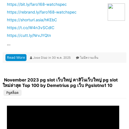
https://bit.ly/faro168-watchspec
https://rebrand.ly/faro168-watchspec
https://shorturl.asia/hKEbC
https://t.co/W4n3vSCdIC
https://cutt.ly/NrvJYQtn
…
Read More
Jose Diaz
in
30 พ.ค. 2025
ไม่มีความเห็น
November 2023 pg slot เว็บใหญ่ คาสิโนเว็บใหญ่ pg slot
ใหม่ล่าสุด Top 100 by Demetrius pg เว็บ Pgslotno1 10
Pgสล็อต