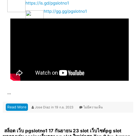
https://is.gd/pgslotno1
http://gg.gg/pgslotno1
…
Read More
Jose Diaz
in
19 ก.ย. 2023
ไม่มีความเห็น
สล็อต เว็บ pgslotno1 17 กันยายน 23 slot เว็บไซต์pg slot