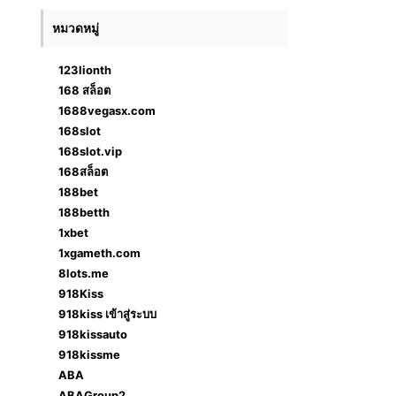
หมวดหมู่
123lionth
168 สล็อต
1688vegasx.com
168slot
168slot.vip
168สล็อต
188bet
188betth
1xbet
1xgameth.com
8lots.me
918Kiss
918kiss เข้าสู่ระบบ
918kissauto
918kissme
ABA
ABAGroup2