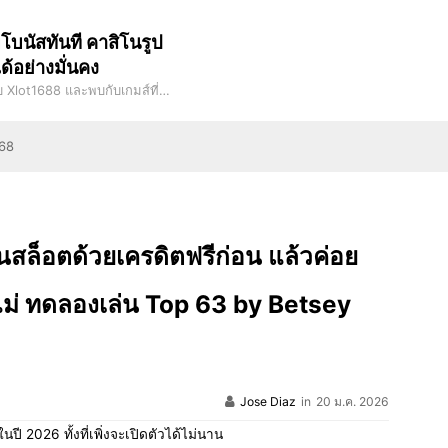
บนัสทันที คาสิโนรูป
ด้อย่างมั่นคง
 Xlot1688 และพบกับเกมส์ที่
แทงบอล จ่ายจริง ถอนได้ทันที
168
่นสล็อตด้วยเครดิตฟรีก่อน แล้วค่อย
็บแม่ ทดลองเล่น Top 63 by Betsey
Jose Diaz
in
20 ม.ค. 2026
ปี 2026 ทั้งที่เพิ่งจะเปิดตัวได้ไม่นาน