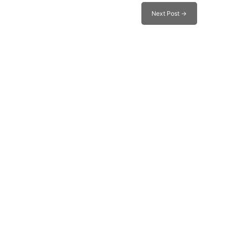
Next Post
→