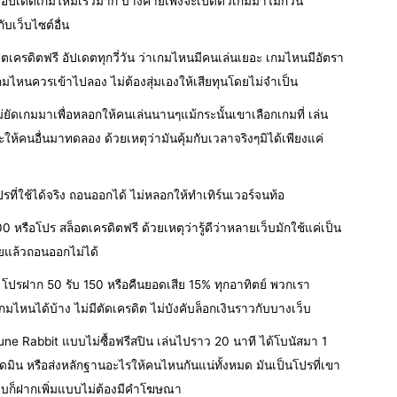
เขาอัปเดตเกมใหม่เร็วมาก บางค่ายเพิ่งจะเปิดตัวเกมมาไม่กี่วัน
บเว็บไซต์อื่น
็อตเครดิตฟรี อัปเดตทุกวี่วัน ว่าเกมไหนมีคนเล่นเยอะ เกมไหนมีอัตรา
กมไหนควรเข้าไปลอง ไม่ต้องสุ่มเองให้เสียทุนโดยไม่จำเป็น
ม่ยัดเกมมาเพื่อหลอกให้คนเล่นนานๆแม้กระนั้นเขาเลือกเกมที่ เล่น
นะให้คนอื่นมาทดลอง ด้วยเหตุว่ามันคุ้มกับเวลาจริงๆมิได้เพียงแค่
รที่ใช้ได้จริง ถอนออกได้ ไม่หลอกให้ทำเทิร์นเวอร์จนท้อ
ือโปร สล็อตเครดิตฟรี ด้วยเหตุว่ารู้ดีว่าหลายเว็บมักใช้แค่เป็น
อยแล้วถอนออกไม่ได้
น โปรฝาก 50 รับ 150 หรือคืนยอดเสีย 15% ทุกอาทิตย์ พวกเรา
กมไหนได้บ้าง ไม่มีตัดเครดิต ไม่บังคับล็อกเงินราวกับบางเว็บ
ne Rabbit แบบไม่ซื้อฟรีสปิน เล่นไปราว 20 นาที ได้โบนัสมา 1
ิน หรือส่งหลักฐานอะไรให้คนไหนกันแน่ทั้งหมด มันเป็นโปรที่เขา
อบก็ฝากเพิ่มแบบไม่ต้องมีคำโฆษณา