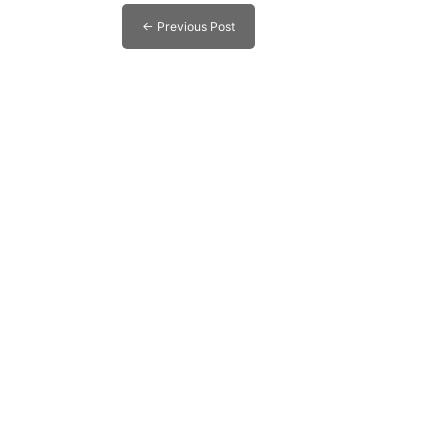
←
Previous Post