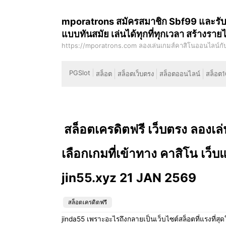
Skip
mporatrons สมัครสมาชิก Sbf99 และรับโ
to
แบบทันสมัย เล่นได้ทุกที่ทุกเวลา สร้างรายไ
content
https://mporatrons.com ลองเล่นเกมส์คาสิโนออนไลน์กับ
น่าสนใจอย่างล้นหลาม ทั้งสล็อต บาคาร่า ยิงปลา แทงหวย 
ไม่เกิน 10 วิ
PGSlot
สล็อต
สล็อตเว็บตรง
สล็อตออนไลน์
สล็อต
สล็อตเครดิตฟรี เว็บตรง ลองเล
เลือกเกมที่เข้าทาง คาสิโน เว
jin55.xyz 21 JAN 2569
สล็อตเครดิตฟรี
jinda55 เพราะอะไรถึงกลายเป็นเว็บไซต์สล็อตที่แรงที่สุดใน