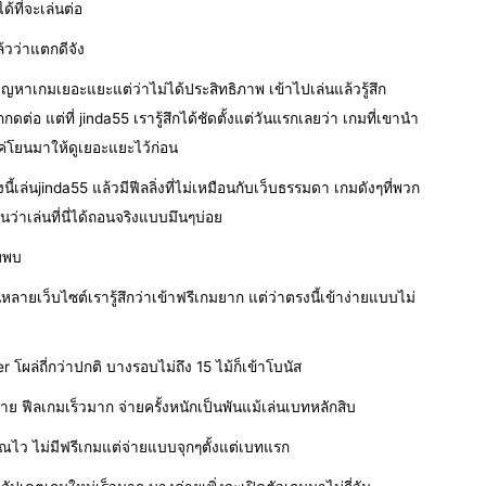
้ที่จะเล่นต่อ
้วว่าแตกดีจัง
ญหาเกมเยอะแยะแต่ว่าไม่ได้ประสิทธิภาพ เข้าไปเล่นแล้วรู้สึก
่อ แต่ที่ jinda55 เรารู้สึกได้ชัดตั้งแต่วันแรกเลยว่า เกมที่เขานำ
่แค่โยนมาให้ดูเยอะแยะไว้ก่อน
นี้เล่นjinda55 แล้วมีฟีลลิ่งที่ไม่เหมือนกับเว็บธรรมดา เกมดังๆที่พวก
นว่าเล่นที่นี่ได้ถอนจริงแบบมึนๆบ่อย
คยพบ
ลายเว็บไซต์เรารู้สึกว่าเข้าฟรีเกมยาก แต่ว่าตรงนี้เข้าง่ายแบบไม่
ผล่ถี่กว่าปกติ บางรอบไม่ถึง 15 ไม้ก็เข้าโบนัส
ย ฟีลเกมเร็วมาก จ่ายครั้งหนักเป็นพันแม้เล่นเบทหลักสิบ
ไว ไม่มีฟรีเกมแต่จ่ายแบบจุกๆตั้งแต่เบทแรก