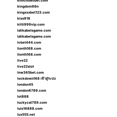
kimchibetbet.com
kingdom66n
kingxxxbet123.com
kiss918
kitti999vip.com
lalikabetsgame.com
lalikabetsgame.com
lcbet444.com
lionth168.com
lionth168.com
live22
live22slot
lnw365bet.com
lockdown168 เข้าสู่ระบบ
london45
london6789.com
lot888
luckycat789.com
luis16888.com
lux555.net