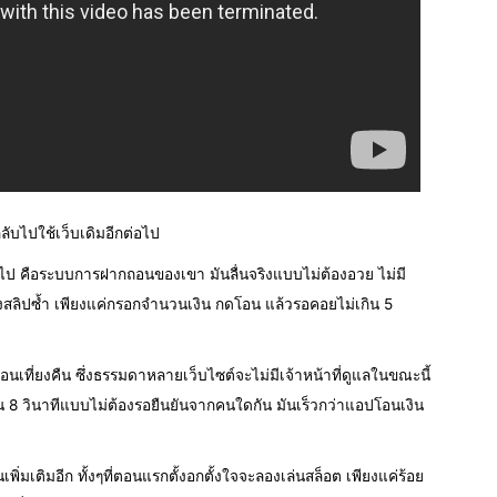
ับไปใช้เว็บเดิมอีกต่อไป
ั่วๆไป คือระบบการฝากถอนของเขา มันลื่นจริงแบบไม่ต้องอวย ไม่มี
องสลิปซ้ำ เพียงแค่กรอกจำนวนเงิน กดโอน แล้วรอคอยไม่เกิน 5
ี่ยงคืน ซึ่งธรรมดาหลายเว็บไซต์จะไม่มีเจ้าหน้าที่ดูแลในขณะนี้
 8 วินาทีแบบไม่ต้องรอยืนยันจากคนใดกัน มันเร็วกว่าแอปโอนเงิน
ิ่มเติมอีก ทั้งๆที่ตอนแรกตั้งอกตั้งใจจะลองเล่นสล็อต เพียงแค่ร้อย