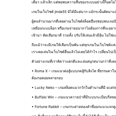
เดียว แล้วเลิก แต่พอพบความลื่นของระบบอย่างงี้ก็อดไม่ได
เกมในเว็บไซต์ jinda55 มิได้มีแค่มาก แม้กระนั้นคัดมาแล
ผู้คนจำนวนมากที่เคยผ่านเว็บไซต์สล็อตอื่นๆชอบพบเจอปั
เหมือนระบบล็อก หรือเกมจ่ายอนาถาไม่ต้องการที่จะอยากกดต
เข้ามา คัดเลือกมาดี รวมทั้ง ปรับให้เล่นแล้วมีลุ้น ไม่ใช
ถึงแม้ว่าจะมีเกมให้เลือกเป็นพัน แต่ทุกเกมในเว็บไซต์แห่ง
เราเคยเล่นในเว็บไซต์อื่นแล้วไม่เคยได้กำไร เปลี่ยนไปเป็
ตัวอย่างเกมที่เราคิดว่าแตกดีและเล่นสนุกสนานกว่าที่เ
• Roma X – เกมแนวต่อสู้แบบกดสู้กับสิงโต ที่ธรรมดาในห
ต้องรอคอยหลายรอบ
• Lucky Neko – เกมสล็อตแมวกวักในตำนานที่มี scatter โ
• Buffalo Win – เกมแนวควายป่าที่มีระบบระเบียบรีลขยา
• Fortune Rabbit – เกมกระต่ายทองคำที่ออกแนวแจกคูณ