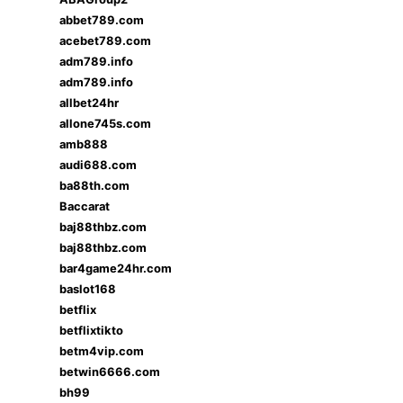
abbet789.com
acebet789.com
adm789.info
adm789.info
allbet24hr
allone745s.com
amb888
audi688.com
ba88th.com
Baccarat
baj88thbz.com
baj88thbz.com
bar4game24hr.com
baslot168
betflix
betflixtikto
betm4vip.com
betwin6666.com
bh99