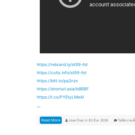
https://rebrand.ly/st99-ltd
https://cutly.info/st99-ltd
https://bitt.to/pa2nzx
https://shorturl.asia/b8RBF
https://t.co/PYEtyLMeAl
…
Read More
Jose Diaz
in
30 มี.ค. 2026
ไม่มีความเห