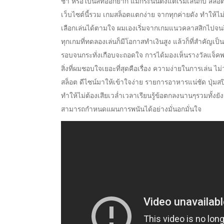
ช้า หรือโบนัสที่ออกยาก แม้กระนั้นตั้งแต่เริ่มเล่นกับ สล
เว็บไซต์นี้รวม เกมสล็อตแตกง่าย จากทุกค่ายดัง ทำให้
เลือกเล่นได้ตามใจ ผมเองเริ่มจากเกมแนวคลาสสิกไปจนถึ
ทุกเกมที่ทดลองเล่นก็มีโอกาสทำเงินสูง แล้วก็ที่สำคัญเป
รอบจนกระทั่งเกือบจะถอดใจ การได้มองเห็นรางวัลแจ็ค
สิ่งที่ผมชอบใจเยอะที่สุดคือเรื่อง ความง่ายในการเล่น ไม
สล็อต ดีไซน์มาให้เข้าใจง่าย รายการอาหารแน่ชัด ปุ่มสป
ทำให้ไม่ต้องเสียเวล่ำเวลาเรียนรู้ข้อตกลงนานๆรวมทั้
สามารถกำหนดแผนการพนันได้อย่างมั่นอกมั่นใจ