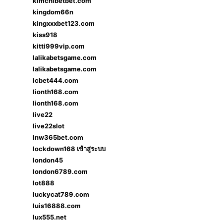
kimchibetbet.com
kingdom66n
kingxxxbet123.com
kiss918
kitti999vip.com
lalikabetsgame.com
lalikabetsgame.com
lcbet444.com
lionth168.com
lionth168.com
live22
live22slot
lnw365bet.com
lockdown168 เข้าสู่ระบบ
london45
london6789.com
lot888
luckycat789.com
luis16888.com
lux555.net