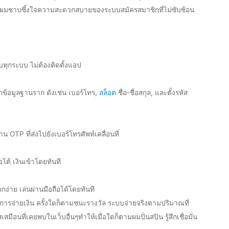
มัคร ผมซาบซึ้งใจความสะดวกสบายของระบบสมัครสมาชิกที่ไม่ซับซ้อน
ับทุกระบบ ไม่ต้องติดตั้งแอป
กข้อมูลฐานราก ดังเช่น เบอร์โทร,
สล็อต
ชื่อ-ชื่อสกุล, และตั้งรหัส
 OTP ที่ส่งไปยังเบอร์โทรศัพท์เคลื่อนที่
้ เงินเข้าโดยทันที
่าย เล่นผ่านมือถือได้โดยทันที
ารจ่ายเงิน ครั้งใดก็ตามชนะรางวัล ระบบจ่ายจริงตามปริมาณที่
สมือนที่เคยพบในเว็บอื่นๆทำให้เมื่อใดก็ตามผมปั่นสปิน รู้สึกเชื่อมั่น