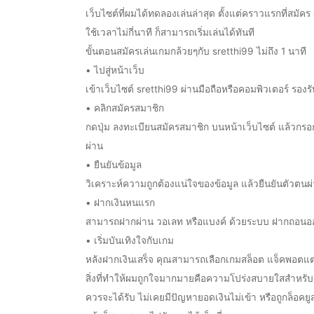
เว็บไซต์ที่ผมได้ทดลองเล่นล่าสุด ตั้งแต่คราวแรกที่ส
ใช้เวลาไม่กี่นาที ก็สามารถเริ่มเล่นได้ทันที
ขั้นตอนสมัครเล่นเกมกล้วยๆกับ sretthi99 ไม่ถึง 1 นาที
• ไปสู่หน้าเว็บ
เข้าเว็บไซต์ sretthi99 ผ่านมือถือหรือคอมพิวเตอร์ รองร
• คลิกสมัครสมาชิก
กดปุ่ม ลงทะเบียนสมัครสมาชิก บนหน้าเว็บไซต์ แล้วกรอ
ผ่าน
• ยืนยันข้อมูล
วิเคราะห์ความถูกต้องแน่ใจของข้อมูล แล้วยืนยันตัวตนผ่าน
• ฝากเงินหนแรก
สามารถฝากผ่าน วอเลท หรือแบงค์ ด้วยระบบ ฝากถอนออโต
• เริ่มบันเทิงใจกับเกม
หลังฝากเงินเสร็จ คุณสามารถเลือกเกมสล็อต แจ็คพอตแตกง
สิ่งที่ทำให้ผมถูกใจมากมายคือความโปร่งสบายใสสำหรับก
ควรจะได้รับ ไม่เคยมีปัญหายอดเงินไม่เข้า หรือถูกล็อคยูสเ