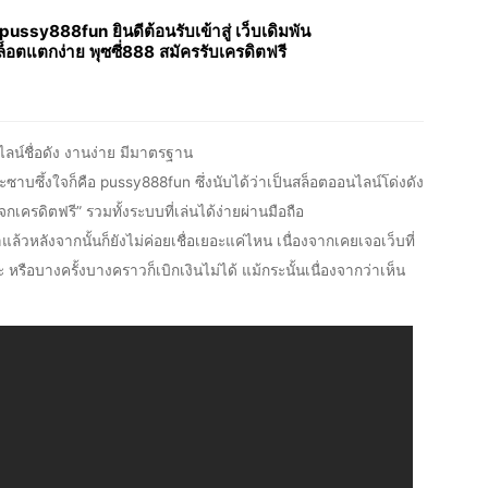
sy888fun ยินดีต้อนรับเข้าสู่ เว็บเดิมพัน
็อตแตกง่าย พุซซี่888 สมัครรับเครดิตฟรี
ลน์ชื่อดัง งานง่าย มีมาตรฐาน
ซาบซึ้งใจก็คือ pussy888fun ซึ่งนับได้ว่าเป็นสล็อตออนไลน์โด่งดัง
จกเครดิตฟรี” รวมทั้งระบบที่เล่นได้ง่ายผ่านมือถือ
ลังจากนั้นก็ยังไม่ค่อยเชื่อเยอะแค่ไหน เนื่องจากเคยเจอเว็บที่
 หรือบางครั้งบางคราวก็เบิกเงินไม่ได้ แม้กระนั้นเนื่องจากว่าเห็น