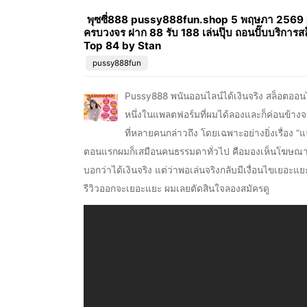
พุซซี่888 pussy888fun.shop 5 พฤษภา 2569 pus
ครบวงจร ฝาก 88 รับ 188 เล่นปุ๊บ ถอนปั๊บบริการสล
Top 84 by Stan
pussy888fun
Pussy888 พนันออนไลน์ได้เงินจริง สล็อตออนไ
หนึ่งในแพลตฟอร์มที่ผมได้ลองและก็ค่อนข้างจะ
ที่หลายคนกล่าวถึง โดยเฉพาะอย่างยิ่งเรื่อง “แ
ตอนแรกผมก็เสมือนคนธรรมดาทั่วไป คือมองเห็นโฆษณาแล้วห
บอกว่าได้เงินจริง แต่ว่าพอเล่นจริงกลับมีเงื่อนไขเยอะแยะ
รีวิวออกจะเยอะแยะ ผมเลยตัดสินใจลองสมัครดู