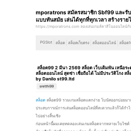
Skip
mporatrons สมัครสมาชิก Sbf99 และรับโ
to
แบบทันสมัย เล่นได้ทุกที่ทุกเวลา สร้างรายไ
content
https://mporatrons.com ลองเล่นเกมส์คาสิโนออนไลน์กับ
น่าสนใจอย่างล้นหลาม ทั้งสล็อต บาคาร่า ยิงปลา แทงหวย 
ไม่เกิน 10 วิ
PGSlot
สล็อต
สล็อตเว็บตรง
สล็อตออนไลน์
สล็อต
สล็อต99 2 มีนา 2569 สล็อต เว็บเดิมพัน เหนือระ
สล็อตออนไลน์ สุดซ่า เชื่อถือได้ ไม่มีประวัติโกง
by Danilo st99.ltd
sretthi99
สล็อต
สล็อต99 รวมเกมสล็อตแตกง่าย โบนัสออกบ่อยมาก 
ประสบการณ์การเล่นสล็อตออนไลน์ที่สะดวกแล้วก็ได้ก
ไปอย่างสิ้นเชิง
ก่อนหน้านี้ผมเคยทดลองเล่นเกมสล็อตจากหลายเว็บไซต์ 