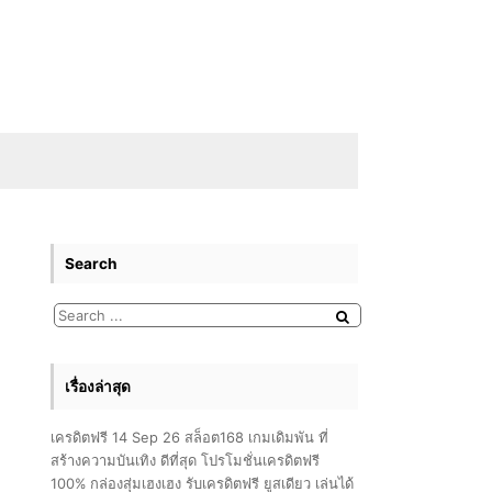
Search
เรื่องล่าสุด
เครดิตฟรี 14 Sep 26 สล็อต168 เกมเดิมพัน ที่
สร้างความบันเทิง ดีที่สุด โปรโมชั่นเครดิตฟรี
100% กล่องสุ่มเฮงเฮง รับเครดิตฟรี ยูสเดียว เล่นได้