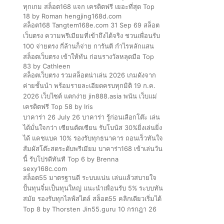
ทุกเกม สล็อต168 แจก เครดิตฟรี เยอะที่สุด Top
18 by Roman hengjing168d.com
สล็อต168 Tangtem168e.com 31 Sep 69 สล็อต
เว็บตรง ความพรีเมียมที่เข้าถึงได้จริง ชวนเพื่อนรับ
100 จ่ายตรง กี่ล้านก็จ่าย การันตี กำไรหลักแสน
สล็อตเว็บตรง เข้าให้ทัน ก่อนรางวัลหลุดมือ Top
83 by Cathleen
สล็อตเว็บตรง รวมสล็อตน่าเล่น 2026 เกมดังจาก
ค่ายชั้นนำ พร้อมรายละเอียดครบทุกมิติ 19 ก.ค.
2026 เว็บไซต์ แตกง่าย jin888.asia พนัน เว็บแม่
เครดิตฟรี Top 58 by Iris
บาคาร่า 26 July 26 บาคาร่า รู้ก่อนเลือกโต๊ะ เล่น
ได้มั่นใจกว่า เซียนตัดเซียน รับโบนัส 30%ยิ่งเล่นยิ่ง
ได้ แคชแบค 10% รองรับทุกธนาคาร ถอนเร็วทันใจ
สัมผัสโต๊ะสดระดับพรีเมียม บาคาร่า168 เข้าเล่นวัน
นี้ รับโปรดีทันที Top 6 by Brenna
sexy168c.com
สล็อต55 มาตรฐานดี ระบบแน่น เล่นแล้วสบายใจ
ปั้นทุนจิ๋มเป็นทุนใหญ่ แนะนำเพื่อนรับ 5% ระบบทัน
สมัย รองรับทุกไลฟ์สไตล์ สล็อต55 คลิกเดียวเริ่มได้
Top 8 by Thorsten Jin55.guru 10 กรกฎา 26