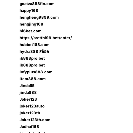
goatza888fin.com
happy168
hengheng9899.com
hengjing168
hi6bet.com
https://sretthi99.bet/enter/
hubbet168.com
hydra888 สล็อต
ib888pro.bet
ib888pro.bet
infyplus888.com
item388.com
Jinda55
jinda888
Joker123
joker123auto
joker123th
Joker123th.com
Judhai168