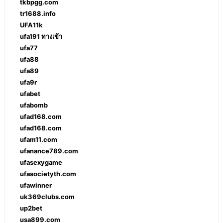
tkbpgg.com
tr1688.info
UFA11k
ufa191 ทางเข้า
ufa77
ufa88
ufa89
ufa9r
ufabet
ufabomb
ufad168.com
ufad168.com
ufam11.com
ufanance789.com
ufasexygame
ufasocietyth.com
ufawinner
uk369clubs.com
up2bet
usa899.com