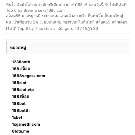
ทันใจ สัมผัสโต๊ะสดระดับพรีเมียม บาคาร่า168 เข้าเล่นวันนี้ รับโปรดีทันที
Top 6 by Brenna sexy168c.com
สล็อต55 มาตรฐานดี ระบบแน่น เล่นแล้วสบายใจ ปั้นทุนจิ๋มเป็นทุนใหญ่
แนะนำเพื่อนรับ 5% ระบบทันสมัย รองรับทุกไลฟ์สไตล์ สล็อต55 คลิกเดียว
เริ่มได้ Top 8 by Thorsten Jin55.guru 10 กรกฎา 26
หมวดหมู่
123lionth
168 สล็อต
1688vegasx.com
168slot
168slot.vip
168สล็อต
188bet
188betth
1xbet
1xgameth.com
8lots.me