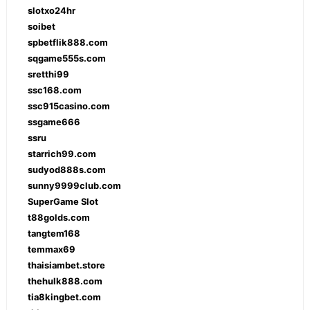
slotxo24hr
soibet
spbetflik888.com
sqgame555s.com
sretthi99
ssc168.com
ssc915casino.com
ssgame666
ssru
starrich99.com
sudyod888s.com
sunny9999club.com
SuperGame Slot
t88golds.com
tangtem168
temmax69
thaisiambet.store
thehulk888.com
tia8kingbet.com