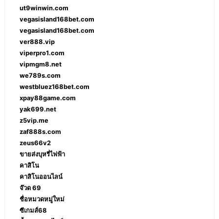
ut9winwin.com
vegasisland168bet.com
vegasisland168bet.com
ver888.vip
viperpro1.com
vipmgm8.net
we789s.com
westbluez168bet.com
xpay88game.com
yak699.net
z5vip.me
zaf888s.com
zeus66v2
ขายส่งบุหรี่ไฟฟ้า
คาสิโน
คาสิโนออนไลน์
จ๊วด 69
ชื่อหมวดหมู่ใหม่
ซีเกมส์68