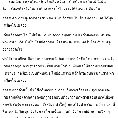
เทคนิคการเล่นใหม่ๆโดยไม่เสี่ยงเงินทุนส่วนตัวมากเกินไป นี่เป็น
โอกาสทองสำหรับในการศึกษาและก็สร้างรายได้ในขณะเดียวกัน
สล็อต คุณภาพสูงจากค่ายชั้นหนึ่ง ระบบล้ำสมัย ไม่เป็นอันตราย เล่นได้ทุก
เครื่องใช้ไม้สอย
เล่นสล็อตออนไลน์ไม่เพียงแต่เป็นความสนุกสนาน แต่ว่ายังกลายเป็นช่อง
ทางทำเงินที่คนไม่ใช่น้อยมีความสนใจอย่างยิ่ง ด้วยเทคโนโลยีที่ปรับปรุง
อย่างรวดเร็ว
ทำให้เกม สล็อต มีความมากมายแล้วก็สนุกสนานยิ่งขึ้น โดยเฉพาะอย่างยิ่ง
เกมสล็อตคุณภาพสูงจากค่ายชั้นแนวหน้าที่ไม่เพียงแค่ให้ความเพลิดเพลิน
แต่ว่ายังมาพร้อมระบบที่ทันสมัย ไม่มีอันตราย แล้วก็รองรับการเล่นผ่านทุก
เครื่องใช้ไม้สอย
สล็อต จากค่ายชั้นนำมีข้อดีหลายประการ เริ่มจากเรื่องของ คุณภาพของ
เกม เกมสล็อตจากค่ายดังมักถูกออกแบบด้วยกราฟิกที่สวย เอฟเฟกต์เสียงที่
สมจริงสมจัง และระบบเกมที่เสถียร ทำให้ผู้เล่นได้รับประสบการณ์การเล่นที่
ลื่นไหล ไม่มีสะดุด ยิ่งไปกว่านี้ค่ายชั้นแนวหน้ายังมีการอัปเดตเกมใหม่ๆ