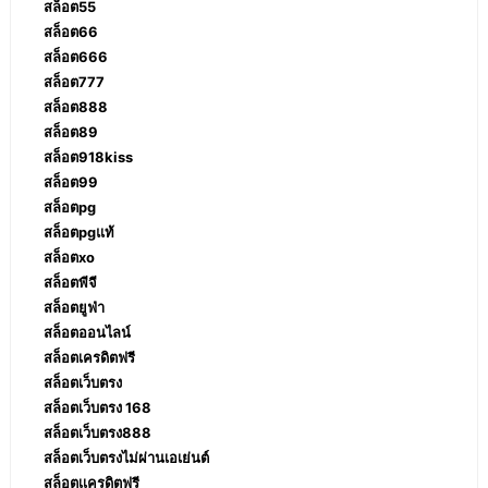
สล็อต55
สล็อต66
สล็อต666
สล็อต777
สล็อต888
สล็อต89
สล็อต918kiss
สล็อต99
สล็อตpg
สล็อตpgแท้
สล็อตxo
สล็อตพีจี
สล็อตยูฟ่า
สล็อตออนไลน์
สล็อตเครดิตฟรี
สล็อตเว็บตรง
สล็อตเว็บตรง 168
สล็อตเว็บตรง888
สล็อตเว็บตรงไม่ผ่านเอเย่นต์
สล็อตเเครดิตฟรี