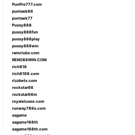
PunPro777.com
puntaek66
puntaek77
Pussy888
pussy888fun
pussy888play
pussy888win
ramclubx.com
RENO88WIN.COM
rich818
rich8188.com
rizzbetx.com
rockstar66
rockstar66m
royaleluxee.com
runway789s.com
sagame
sagame168th
sagame168th.com