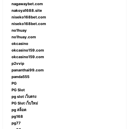
nagawaybet.com
nakoya1688.site
niseko168bet.com
niseko168bet.com
no1huay
no1huay.com
okcasino
okcasino159.com
okcasino159.com
p2vvip
pananthai99.com
panda555
PG
PG Slot
pg slot เว็บตรง
PG Slot เว็บใหม่
pg สล็อต
pg168
pg77