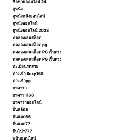
ซื้อหวยออนไลน์ 24
ดูหนัง
ดูหนังหนังออนไลน์
ดูหนังออนไลน์
ดูหนังออนไลน์ 2023
ทดลองเล่นสล็อต
ทดลองเล่นสล็อต pg
ทดลองเล่นสล็อต PG เว็บตรง
ทดลองเล่นสล็อต PG เว็บตรง
ทะเบียนรถสวย
ทางเข้า Sexy168
ทางเข้าpg
บาคาร่า
บาคาร่า168
บาคาร่าออนไลน์
ปั่นสล็อต
ปั่นแตก66
ปั่นแตก77
ปันโปร777
พนันออนไลน์