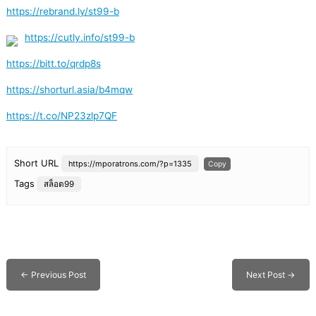
https://rebrand.ly/st99-b
https://cutly.info/st99-b
https://bitt.to/qrdp8s
https://shorturl.asia/b4mqw
https://t.co/NP23zlp7QF
Short URL
https://mporatrons.com/?p=1335
Copy
Tags
สล็อต99
←
Previous Post
Next Post
→