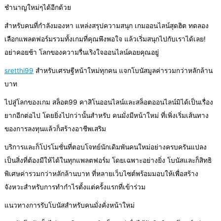
ชำนาญใหม่ๆได้อีกด้วย
สำหรับคนที่กำลังมองหา แหล่งสรุปความสนุก เกมออนไลน์สุดฮิต ทดลอง
เลือกแพลตฟอร์มรวมทั้งเกมที่คุณพึงพอใจ แล้วเริ่มสนุกไปกับเราได้เลย!
อย่าคอยช้า โลกของความรื่นเริงใจออนไลน์คอยคุณอยู่
sretthi99
สำหรับเศรษฐีหน้าใหม่ทุกคน แจกโบนัสมูลค่ารวมกว่าหลักล้าน
บาท
ไปสู่โลกของเกม สล็อต99 คาสิโนออนไลน์และสล็อตออนไลน์มิได้เป็นเรื่อง
ยากอีกต่อไป โดยยิ่งไปกว่านั้นสำหรับ คนมั่งมีหน้าใหม่ ที่เพิ่งเริ่มเส้นทาง
ของการลงทุนแล้วก็สร้างอาชีพเสริม
บริการและก็โปรโมชั่นที่ตอบโจทย์นักเดิมพันคนใหม่อย่างครบครันแปลง
เป็นสิ่งที่ต้องมีให้ได้ในทุกแพลตฟอร์ม โดยเฉพาะอย่างยิ่ง โบนัสและก็สิทธิ
พิเศษค่ารวมกว่าหลักล้านบาท ที่หลายเว็บไซต์พร้อมมอบให้เพื่อสร้าง
จังหวะสำหรับการทำกำไรตั้งแต่ครั้งแรกที่เข้าร่วม
แนวทางการรับโบนัสสำหรับคนมั่งคั่งหน้าใหม่