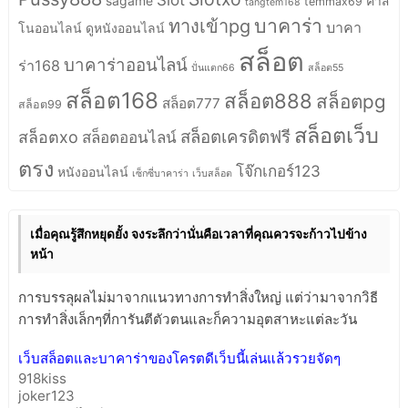
sagame
คาสิ
temmax69
tangtem168
บาคาร่า
ทางเข้าpg
บาคา
โนออนไลน์
ดูหนังออนไลน์
สล็อต
บาคาร่าออนไลน์
ร่า168
ปั่นแตก66
สล็อต55
สล็อต168
สล็อต888
สล็อตpg
สล็อต777
สล็อต99
สล็อตเว็บ
สล็อตเครดิตฟรี
สล็อตxo
สล็อตออนไลน์
ตรง
โจ๊กเกอร์123
หนังออนไลน์
เซ็กซี่บาคาร่า
เว็บสล็อต
เมื่อคุณรู้สึกหยุดยั้ง จงระลึกว่านั่นคือเวลาที่คุณควรจะก้าวไปข้าง
หน้า
การบรรลุผลไม่มาจากแนวทางการทำสิ่งใหญ่ แต่ว่ามาจากวิธี
การทำสิ่งเล็กๆที่การันตีตัวตนและก็ความอุตสาหะแต่ละวัน
เว็บสล็อตและบาคาร่าของโครตดีเว็บนี้เล่นแล้วรวยจัดๆ
918kiss
joker123