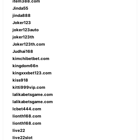
item388.com
Jinda55
jinda888
Joker123
joker123auto
joker123th
Joker123th.com
Judhai168
kimchibetbet.com
kingdom66n
kingxxxbet123.com
kiss918
kitti999vip.com
lalikabetsgame.com
lalikabetsgame.com
lcbet444.com
lionth168.com
lionth168.com
live22
live22slot