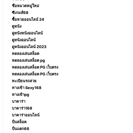
ชื่อหมวดหมู่ใหม่
ซีเกมส์68
ซื้อหวยออนไลน์ 24
ดูหนัง
ดูหนังหนังออนไลน์
ดูหนังออนไลน์
ดูหนังออนไลน์ 2023
ทดลองเล่นสล็อต
ทดลองเล่นสล็อต pg
ทดลองเล่นสล็อต PG เว็บตรง
ทดลองเล่นสล็อต PG เว็บตรง
ทะเบียนรถสวย
ทางเข้า Sexy168
ทางเข้าpg
บาคาร่า
บาคาร่า168
บาคาร่าออนไลน์
ปั่นสล็อต
ปั่นแตก66