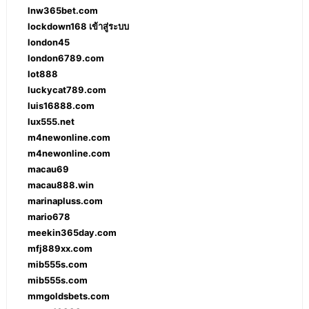
lnw365bet.com
lockdown168 เข้าสู่ระบบ
london45
london6789.com
lot888
luckycat789.com
luis16888.com
lux555.net
m4newonline.com
m4newonline.com
macau69
macau888.win
marinapluss.com
mario678
meekin365day.com
mfj889xx.com
mib555s.com
mib555s.com
mmgoldsbets.com