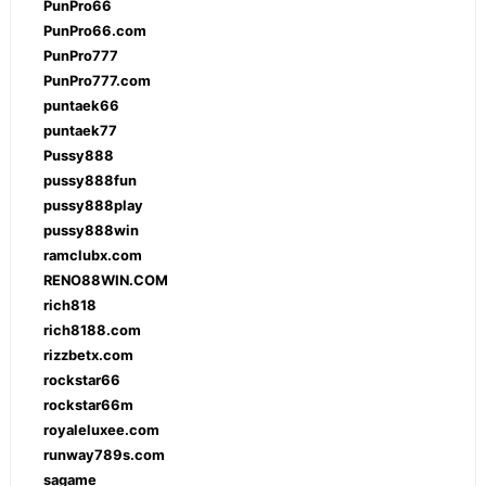
PunPro66
PunPro66.com
PunPro777
PunPro777.com
puntaek66
puntaek77
Pussy888
pussy888fun
pussy888play
pussy888win
ramclubx.com
RENO88WIN.COM
rich818
rich8188.com
rizzbetx.com
rockstar66
rockstar66m
royaleluxee.com
runway789s.com
sagame