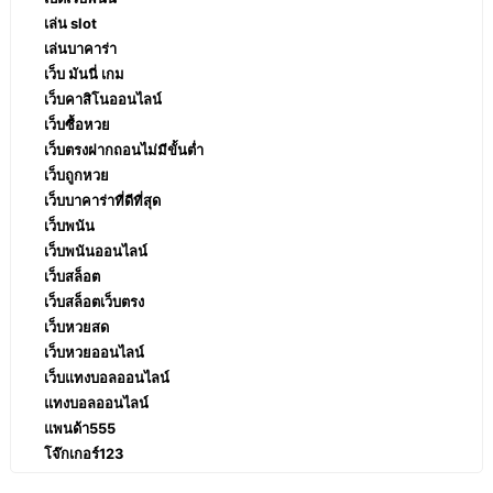
เล่น slot
เล่นบาคาร่า
เว็บ มันนี่ เกม
เว็บคาสิโนออนไลน์
เว็บซื้อหวย
เว็บตรงฝากถอนไม่มีขั้นต่ำ
เว็บถูกหวย
เว็บบาคาร่าที่ดีที่สุด
เว็บพนัน
เว็บพนันออนไลน์
เว็บสล็อต
เว็บสล็อตเว็บตรง
เว็บหวยสด
เว็บหวยออนไลน์
เว็บแทงบอลออนไลน์
แทงบอลออนไลน์
แพนด้า555
โจ๊กเกอร์123