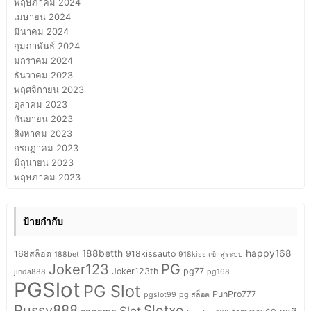
พฤษภาคม 2024
เมษายน 2024
มีนาคม 2024
กุมภาพันธ์ 2024
มกราคม 2024
ธันวาคม 2023
พฤศจิกายน 2023
ตุลาคม 2023
กันยายน 2023
สิงหาคม 2023
กรกฎาคม 2023
มิถุนายน 2023
พฤษภาคม 2023
ป้ายกำกับ
188betth
happy168
168สล็อต
918kissauto
188bet
918kiss เข้าสู่ระบบ
Joker123
PG
Joker123th
pg77
jinda888
pg168
PGSlot
PG Slot
PunPro777
pgslot99
pg สล็อต
Pussy888
Slotxo
Slot