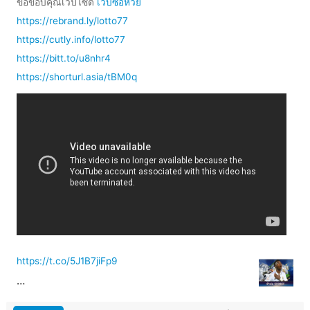
ขอขอบคุณเว็ปไซต์
เว็บซื้อหวย
https://rebrand.ly/lotto77
https://cutly.info/lotto77
https://bitt.to/u8nhr4
https://shorturl.asia/tBM0q
https://t.co/5J1B7jiFp9
…