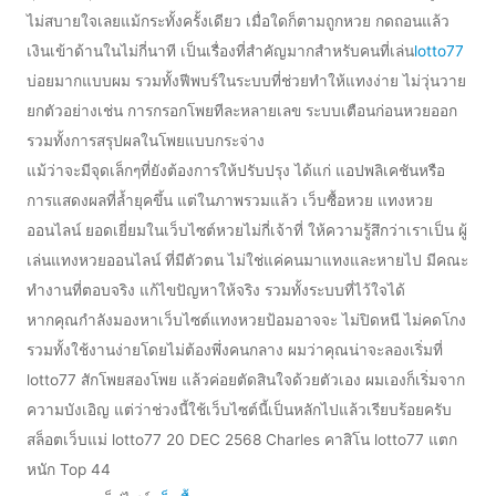
ไม่สบายใจเลยแม้กระทั้งครั้งเดียว เมื่อใดก็ตามถูกหวย กดถอนแล้ว
เงินเข้าด้านในไม่กี่นาที เป็นเรื่องที่สำคัญมากสำหรับคนที่เล่น
lotto77
บ่อยมากแบบผม รวมทั้งฟีพบร์ในระบบที่ช่วยทำให้แทงง่าย ไม่วุ่นวาย
ยกตัวอย่างเช่น การกรอกโพยทีละหลายเลข ระบบเตือนก่อนหวยออก
รวมทั้งการสรุปผลในโพยแบบกระจ่าง
แม้ว่าจะมีจุดเล็กๆที่ยังต้องการให้ปรับปรุง ได้แก่ แอปพลิเคชันหรือ
การแสดงผลที่ล้ำยุคขึ้น แต่ในภาพรวมแล้ว เว็บซื้อหวย แทงหวย
ออนไลน์ ยอดเยี่ยมในเว็บไซต์หวยไม่กี่เจ้าที่ ให้ความรู้สึกว่าเราเป็น ผู้
เล่นแทงหวยออนไลน์ ที่มีตัวตน ไม่ใช่แค่คนมาแทงและหายไป มีคณะ
ทำงานที่ตอบจริง แก้ไขปัญหาให้จริง รวมทั้งระบบที่ไว้ใจได้
หากคุณกำลังมองหาเว็บไซต์แทงหวยป้อมอาจจะ ไม่ปิดหนี ไม่คดโกง
รวมทั้งใช้งานง่ายโดยไม่ต้องพึ่งคนกลาง ผมว่าคุณน่าจะลองเริ่มที่
lotto77 สักโพยสองโพย แล้วค่อยตัดสินใจด้วยตัวเอง ผมเองก็เริ่มจาก
ความบังเอิญ แต่ว่าช่วงนี้ใช้เว็บไซต์นี้เป็นหลักไปแล้วเรียบร้อยครับ
สล็อตเว็บแม่ lotto77 20 DEC 2568 Charles คาสิโน lotto77 แตก
หนัก Top 44