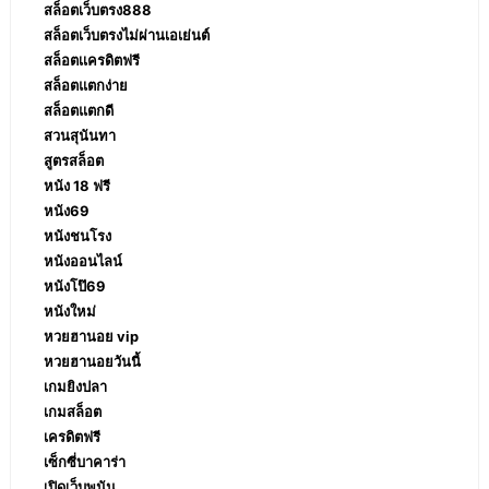
สล็อตเว็บตรง888
สล็อตเว็บตรงไม่ผ่านเอเย่นต์
สล็อตเเครดิตฟรี
สล็อตแตกง่าย
สล็อตแตกดี
สวนสุนันทา
สูตรสล็อต
หนัง 18 ฟรี
หนัง69
หนังชนโรง
หนังออนไลน์
หนังโป๊69
หนังใหม่
หวยฮานอย vip
หวยฮานอยวันนี้
เกมยิงปลา
เกมสล็อต
เครดิตฟรี
เซ็กซี่บาคาร่า
เปิดเว็บพนัน