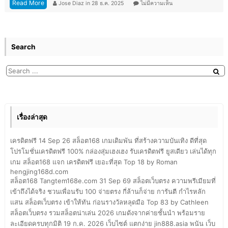
Read More
Jose Diaz
in
28 ธ.ค. 2025
ไม่มีความเห็น
Search
เรื่องล่าสุด
เครดิตฟรี 14 Sep 26 สล็อต168 เกมเดิมพัน ที่สร้างความบันเทิง ดีที่สุด
โปรโมชั่นเครดิตฟรี 100% กล่องสุ่มเฮงเฮง รับเครดิตฟรี ยูสเดียว เล่นได้ทุก
เกม สล็อต168 แจก เครดิตฟรี เยอะที่สุด Top 18 by Roman
hengjing168d.com
สล็อต168 Tangtem168e.com 31 Sep 69 สล็อตเว็บตรง ความพรีเมียมที่
เข้าถึงได้จริง ชวนเพื่อนรับ 100 จ่ายตรง กี่ล้านก็จ่าย การันตี กำไรหลัก
แสน สล็อตเว็บตรง เข้าให้ทัน ก่อนรางวัลหลุดมือ Top 83 by Cathleen
สล็อตเว็บตรง รวมสล็อตน่าเล่น 2026 เกมดังจากค่ายชั้นนำ พร้อมราย
ละเอียดครบทุกมิติ 19 ก.ค. 2026 เว็บไซต์ แตกง่าย jin888.asia พนัน เว็บ