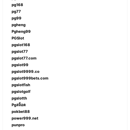
pg168
pg77
pg99
pgheng
Pgheng99
PGSlot
pgslot168
pgslot77
pgslot77.com
pgslot99
pgslot9999.co
pgslot999bets.com
pgslotfish
pgslotgolf
pgslotth
Pgสล็อต
pokbet88
power999.net
punpro