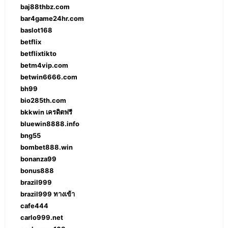
baj88thbz.com
bar4game24hr.com
baslot168
betflix
betflixtikto
betm4vip.com
betwin6666.com
bh99
bio285th.com
bkkwin เครดิตฟรี
bluewin8888.info
bng55
bombet888.win
bonanza99
bonus888
brazil999
brazil999 ทางเข้า
cafe444
carlo999.net