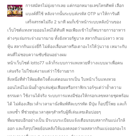
การสมัครไม่ยุ่งยากเลย แค่กรอกหมายเลขโทรศัพท์ เลือก
แบงค์ที่ใช้ หลังจากนั้นระบบส่งรหัส OTP มาให้การันตี
เสร็จสรรพไม่ถึง 2 นาที ผมก็เข้าหน้าระบบหลังบ้านของ
เว็บไซต์แทงหวยออนไลน์ได้ทันที พอเพียงเข้าไปก็พบรายการอาหาร
ต่างๆแจ่มกระจ่างมากมาย ทั้งยังหวยรัฐบาล สลากกินแบ่งลาว หวย
หุ้น สลากกินแบ่งยี่กี ไม่ต้องเลื่อนหาหรือเดาอะไรให้วุ่นวาย เหมาะกับ
คนที่ไม่ชอบความซับซ้อนอย่างผม
หน้าเว็บไซต์ lotto77 แล้วก็ระบบการแทงหวยที่วางแบบมาเพื่อคน
เล่นจริง ไม่ใช่แค่งามแต่ว่าใช้งานยาก
สิ่งหนึ่งที่ทำให้ผมติดใจตั้งแต่ตอนแรกเป็น ใบหน้าเว็บแทงหวย
ออนไลน์ไม่เน้นย้ำลูกเล่นฟุ่มเฟือยหรือกราฟิกเวอร์ๆแต่ว่าย้ำความ
ธรรมดา ใช้งานได้จริง ระบบการแทงมีช่องให้กรอกเลขหลายชุดพร้อม
ได้ ไม่ต้องเสียเวล่ำเวลามานั่งพิมพ์ทีละบรรทัด มีปุ่ม ก็อปปี้โพย และก็
แทงซ้ำ ที่ช่วยทุ่นเวลาสุดๆสำหรับผู้ที่เล่นเลขเดิมบ่อยๆ
ที่ผมชอบอีกอย่างเป็น มีระบบระเบียบแจ้งเตือนรอบสลากกินแบ่งใกล้
ออก และก็สรุปโพยย้อนหลังให้มองตลอดว่าผลสลากกินแบ่งออกอะไร