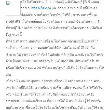
สวัสดีครับทุกคน! ถ้าหากคุณเป็นเลิศในคนที่รู้สึกชื่นชอบ
การเล่น
สล็อตเว็บตรง
และกำลังมองหาเว็บไซต์ป้อมคง
ปลอดภัย รวมทั้งตอบโจทย์ทุกสิ่งที่ต้องการ ผมขอชี้แนะ
sretthi99 เว็บไซต์สล็อตเว็บตรงที่ไม่ผ่านเอเย่นต์ ซึ่งได้รับการการัน
ตีจากผู้ใช้งานจริงมากไม่น้อยเลยทีเดียวว่าเป็นเว็บsretthi99ที่พร้อม
ที่สุดขณะนี้
ที่นี่คุณสามารถเพลินกับเกมสล็อตเว็บตรงจากค่ายเกมชั้นแนวหน้า
ระดับโลก มีระบบฝาก-ถอนอัตโนมัติที่เร็วทันใจ ถอนได้ไม่จำกัด
จำนวน ไม่ว่าคุณจะทำกำไรได้หลักพัน หลักหมื่น และยังรวมไปถึงหลัก
ล้าน ก็ถอนได้จริงแบบไม่มีเงื่อนไข ยิ่งไปกว่านี้ยังมีทีมงานมือโปรที่
พร้อมให้บริการตลอด 24 ชั่วโมง คนไหนกันที่เป็นมือใหม่ก็หมดห่วงได้
เลย
เนื้อหานี้ ผมจะพาทุกคนมารู้จักกับ สล็อต99 อย่างรอบคอบ ว่าเพราะ
เหตุใดเว็บนี้ถึงได้รับความนิยม รวมทั้งเทคนิคการเล่นสล็อตให้ได้เงิน
จริง พร้อมชี้แนะวิธีใช้งานสำหรับมือใหม่แบบเข้าใจง่ายนะครับ
sretthi99 เว็บสล็อตเว็บตรง ที่คุณวางใจได้ ประกันโดยผู้ใช้งานจริง
ผมต้องการมาชี้แนะเว็บไซต์สล็อตเว็บไซต์ตรงที่ผมมั่นใจและก็ใช้งาน