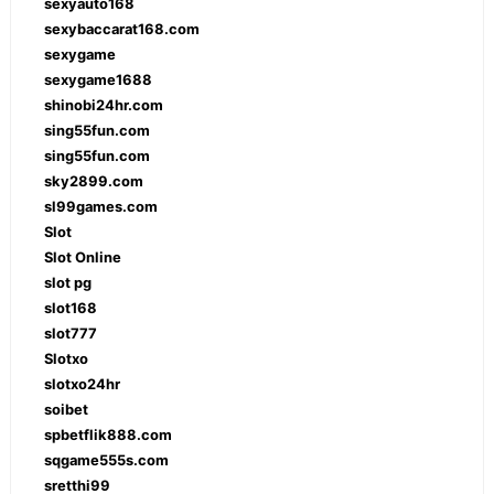
sexyauto168
sexybaccarat168.com
sexygame
sexygame1688
shinobi24hr.com
sing55fun.com
sing55fun.com
sky2899.com
sl99games.com
Slot
Slot Online
slot pg
slot168
slot777
Slotxo
slotxo24hr
soibet
spbetflik888.com
sqgame555s.com
sretthi99