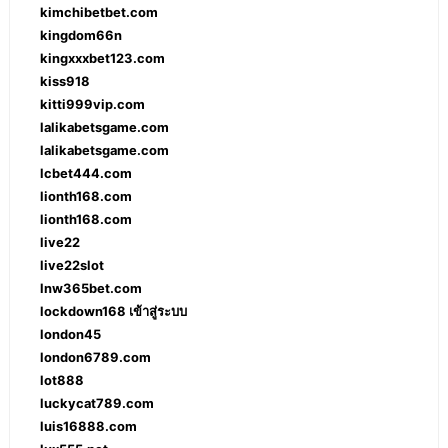
kimchibetbet.com
kingdom66n
kingxxxbet123.com
kiss918
kitti999vip.com
lalikabetsgame.com
lalikabetsgame.com
lcbet444.com
lionth168.com
lionth168.com
live22
live22slot
lnw365bet.com
lockdown168 เข้าสู่ระบบ
london45
london6789.com
lot888
luckycat789.com
luis16888.com