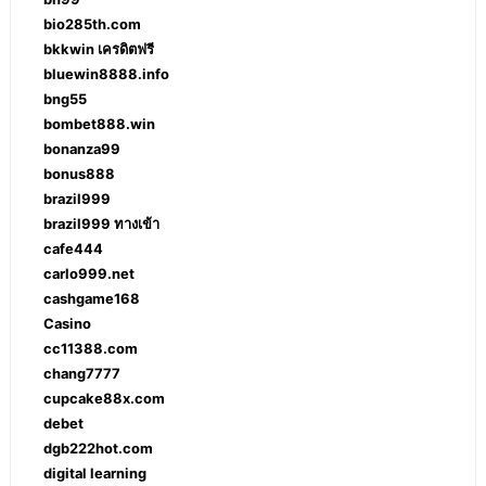
bio285th.com
bkkwin เครดิตฟรี
bluewin8888.info
bng55
bombet888.win
bonanza99
bonus888
brazil999
brazil999 ทางเข้า
cafe444
carlo999.net
cashgame168
Casino
cc11388.com
chang7777
cupcake88x.com
debet
dgb222hot.com
digital learning