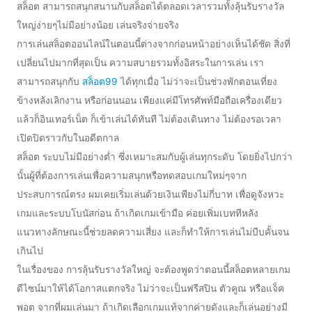
สล็อต สามารถสนุกสนานกับสล็อตได้ตลอดเวลารวมทั้งลุ้นรับรางวัล
ใหญ่ง่ายๆไม่มีอย่างน้อย เล่นจริงจ่ายจริง
การเล่นสล็อตออนไลน์ในตอนนี้ต่างจากก่อนหน้าอย่างเห็นได้ชัด สิ่งที่
เปลี่ยนไปมากที่สุดเป็น ความสบายรวมทั้งอิสระในการเล่น เรา
สามารถสนุกกับ
สล็อต99
ได้ทุกเมื่อ ไม่ว่าจะเป็นช่วงพักตอนเที่ยง
ข้างหลังเลิกงาน หรือก่อนนอน เพียงแค่มีโทรศัพท์มือถือเครื่องเดียว
แล้วก็อินเทอร์เน็ต ก็เข้าเล่นได้ทันที ไม่ต้องเดินทาง ไม่ต้องรอเวลา
เปิดปิดราวกับในอดีตกาล
สล็อต ระบบไม่มีอย่างต่ำ ซึ่งเหมาะสมกับผู้เล่นทุกระดับ โดยยิ่งไปกว่า
นั้นผู้ที่ต้องการเล่นเพื่อความสนุกหรือทดสอบเกมใหม่ๆจาก
ประสบการณ์ตรง ผมเคยเริ่มเล่นด้วยเงินเพียงไม่กี่บาท เพื่อดูจังหวะ
เกมและระบบโบนัสก่อน ถ้าเกิดเกมเข้ามือ ค่อยเพิ่มเบททีหลัง
แนวทางลักษณะนี้ช่วยลดความเสี่ยง และก็ทำให้การเล่นไม่บีบคั้นจน
เกินไป
ในเรื่องของ การลุ้นรับรางวัลใหญ่ จะต้องพูดว่าตอนนี้สล็อตหลายเกม
ดีไซน์มาให้ได้โอกาสแตกจริง ไม่ว่าจะเป็นฟรีสปิน ตัวคูณ หรือแจ็ค
พอต จากที่ผมเล่นมา ถ้าเกิดเลือกเกมแท้จากค่ายดังและก็เล่นอย่างมี