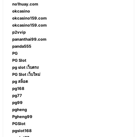
no1huay.com
okcasino
okcasino159.com
okcasino159.com
p2vvip
pananthai99.com
panda555
PG
PG Slot
pg slot เว็บตรง
PG Slot เว็บใหม่
pg สล็อต
pg168
pg77
pg99
pgheng
Pgheng99
PGSlot
pgslot168