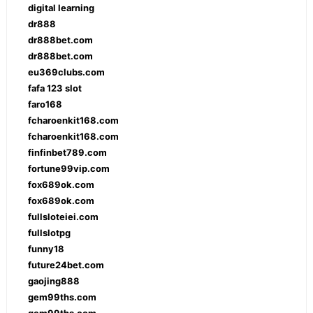
digital learning
dr888
dr888bet.com
dr888bet.com
eu369clubs.com
fafa 123 slot
faro168
fcharoenkit168.com
fcharoenkit168.com
finfinbet789.com
fortune99vip.com
fox689ok.com
fox689ok.com
fullsloteiei.com
fullslotpg
funny18
future24bet.com
gaojing888
gem99ths.com