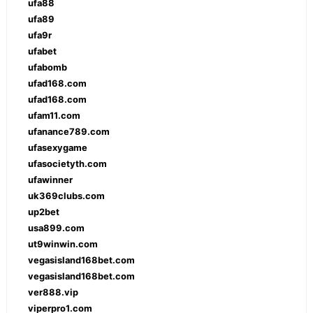
ufa88
ufa89
ufa9r
ufabet
ufabomb
ufad168.com
ufad168.com
ufam11.com
ufanance789.com
ufasexygame
ufasocietyth.com
ufawinner
uk369clubs.com
up2bet
usa899.com
ut9winwin.com
vegasisland168bet.com
vegasisland168bet.com
ver888.vip
viperpro1.com