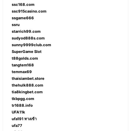
ssc168.com
ssc915casino.com
ssgame666
ssru
starrich99.com
sudyod888s.com
sunny9999club.com
SuperGame Slot
t88golds.com
tangtem168
temmax69
thaisiambet.store
thehulk888.com
tia8kingbet.com
tkbpgg.com
tr1688.info
UFA11k
ufa191 ทางเข้า
ufa77