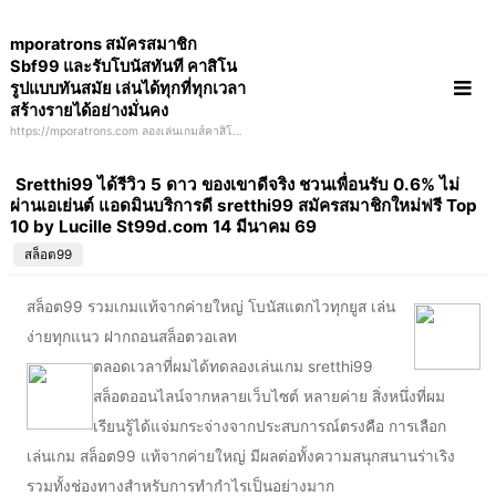
Skip
mporatrons สมัครสมาชิก
to
Sbf99 และรับโบนัสทันที คาสิโน
content
รูปแบบทันสมัย เล่นได้ทุกที่ทุกเวลา
สร้างรายได้อย่างมั่นคง
https://mporatrons.com ลองเล่นเกมส์คาสิโน
ออนไลน์กับ Xlot1688 และพบกับเกมส์ที่น่าสนใจ
อย่างล้นหลาม ทั้งสล็อต บาคาร่า ยิงปลา แทง
Sretthi99 ได้รีวิว 5 ดาว ของเขาดีจริง ชวนเพื่อนรับ 0.6% ไม่
หวย แทงบอล จ่ายจริง ถอนได้ทันทีไม่เกิน 10 วิ
ผ่านเอเย่นต์ แอดมินบริการดี sretthi99 สมัครสมาชิกใหม่ฟรี Top
10 by Lucille St99d.com 14 มีนาคม 69
สล็อต99
สล็อต99 รวมเกมแท้จากค่ายใหญ่ โบนัสแตกไวทุกยูส เล่น
ง่ายทุกแนว ฝากถอนสล็อตวอเลท
ตลอดเวลาที่ผมได้ทดลองเล่นเกม sretthi99
สล็อตออนไลน์จากหลายเว็บไซต์ หลายค่าย สิ่งหนึ่งที่ผม
เรียนรู้ได้แจ่มกระจ่างจากประสบการณ์ตรงคือ การเลือก
เล่นเกม สล็อต99 แท้จากค่ายใหญ่ มีผลต่อทั้งความสนุกสนานร่าเริง
รวมทั้งช่องทางสำหรับการทำกำไรเป็นอย่างมาก