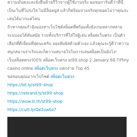
ความมั่นคงและยั่งยืนด้วยรีวิวจากผู้ใช้งานจริง ผมขอการันตีว่าที่นี่
เป็นเว็บที่โปร่งใส ไม่มีล็อคยูส แล้วก็พร้อมจ่ายจริงทุกยอดไม่ว่าคุณจะ
เล่นได้มากแค่ไหน
ถ้าหากคุณกำลังมองหาเว็บไซต์สล็อตที่พร้อมทั้งยังเกมหลากหลาย
ระบบออโต้ทันสมัย รวมทั้งบริการที่ใส่ใจผู้เล่น สล็อตเว็บตรง เป็นตัว
เลือกที่ดีเยี่ยมที่สุดนะครับ ลองสัมผัสด้วยตัวเอง แล้วคุณจะรู้ดีว่าความ
สนุกสนานร่าเริงและก็ความสบายใจในการเล่นสล็อตเป็นยังไง!
เว็บสล็อตตรง100% สล็อตเว็บตรง st99.shop 2 January 68 Tiffiny
casino online
สล็อตเว็บตรง
แตกง่าย Top 45
ขอขอบคุณมากเว็ปไซต์
สล็อตเว็บตรง
https://bit.ly/st99-shop
https://rebrand.ly/st99-shop
https://wow.in.th/st99-shop
https://cutt.ly/Qe2uwbz7