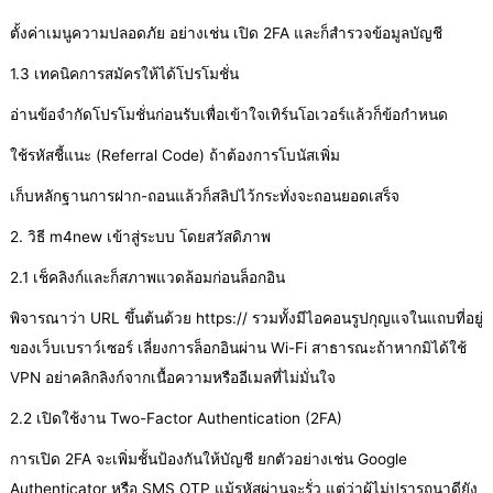
ตั้งค่าเมนูความปลอดภัย อย่างเช่น เปิด 2FA และก็สำรวจข้อมูลบัญชี
1.3 เทคนิคการสมัครให้ได้โปรโมชั่น
อ่านข้อจำกัดโปรโมชั่นก่อนรับเพื่อเข้าใจเทิร์นโอเวอร์แล้วก็ข้อกำหนด
ใช้รหัสชี้แนะ (Referral Code) ถ้าต้องการโบนัสเพิ่ม
เก็บหลักฐานการฝาก-ถอนแล้วก็สลิปไว้กระทั่งจะถอนยอดเสร็จ
2. วิธี m4new เข้าสู่ระบบ โดยสวัสดิภาพ
2.1 เช็คลิงก์และก็สภาพแวดล้อมก่อนล็อกอิน
พิจารณาว่า URL ขึ้นต้นด้วย https:// รวมทั้งมีไอคอนรูปกุญแจในแถบที่อยู่
ของเว็บเบราว์เซอร์ เลี่ยงการล็อกอินผ่าน Wi-Fi สาธารณะถ้าหากมิได้ใช้
VPN อย่าคลิกลิงก์จากเนื้อความหรืออีเมลที่ไม่มั่นใจ
2.2 เปิดใช้งาน Two-Factor Authentication (2FA)
การเปิด 2FA จะเพิ่มชั้นป้องกันให้บัญชี ยกตัวอย่างเช่น Google
Authenticator หรือ SMS OTP แม้รหัสผ่านจะรั่ว แต่ว่าผู้ไม่ปรารถนาดียัง