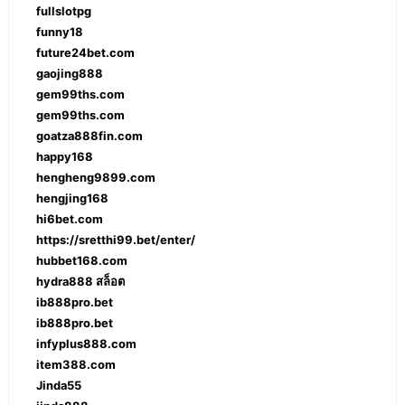
fullslotpg
funny18
future24bet.com
gaojing888
gem99ths.com
gem99ths.com
goatza888fin.com
happy168
hengheng9899.com
hengjing168
hi6bet.com
https://sretthi99.bet/enter/
hubbet168.com
hydra888 สล็อต
ib888pro.bet
ib888pro.bet
infyplus888.com
item388.com
Jinda55