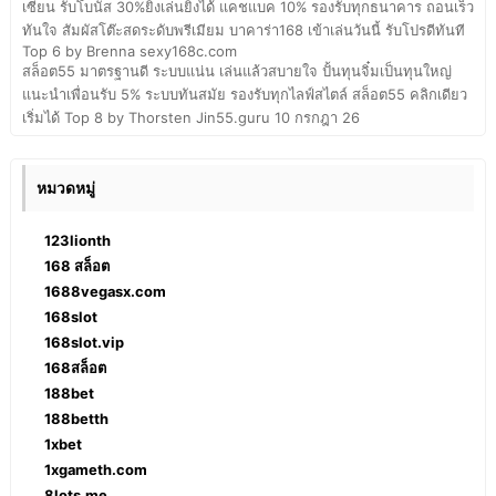
เซียน รับโบนัส 30%ยิ่งเล่นยิ่งได้ แคชแบค 10% รองรับทุกธนาคาร ถอนเร็ว
ทันใจ สัมผัสโต๊ะสดระดับพรีเมียม บาคาร่า168 เข้าเล่นวันนี้ รับโปรดีทันที
Top 6 by Brenna sexy168c.com
สล็อต55 มาตรฐานดี ระบบแน่น เล่นแล้วสบายใจ ปั้นทุนจิ๋มเป็นทุนใหญ่
แนะนำเพื่อนรับ 5% ระบบทันสมัย รองรับทุกไลฟ์สไตล์ สล็อต55 คลิกเดียว
เริ่มได้ Top 8 by Thorsten Jin55.guru 10 กรกฎา 26
หมวดหมู่
123lionth
168 สล็อต
1688vegasx.com
168slot
168slot.vip
168สล็อต
188bet
188betth
1xbet
1xgameth.com
8lots.me