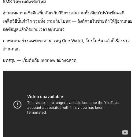
SMS ให้ท่านตั้งรหัสใหม่
อ่านบทความเชิงลึกเพิ่มเกี่ยวกับวิธีการเล่นรวมทั้งเทียบโปรโมชั่นพอดี
เคล็ดวิธีปั้นกำไร รวมทั้ง รวมเว็บโบนัส — ลิงก์ภายในช่วยทำให้ผู้อ่านต่อย
อดข้อมูลแล้วก็ขยายเวลาอยู่บนเพจ
ภาพแบบอย่างแดชกระดาน: เมนู One Wallet, โปรโมชั่น แล้วก็เรื่องราว
ฝาก-ถอน
บทสรุป — เริ่มต้นกับ m4new อย่างฉลาด