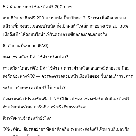
5.2 ตัวอย่างการใช้เครดิตฟรี 200 บาท
สมมุติรับเครดิตฟรี 200 บาท แบ่งเป็นสปินละ 2–5 บาท เพื่อยืดเวลาเล่น
แล้วก็เพิ่มจังหวะเจอรอบโบนัส ตั้งเป้าผลกำไรเล็ก ตัวอย่างเช่น 20–30%
เมื่อถึงเป้าให้ถอนหรือทำเทิร์นครบตามข้อตกลงก่อนถอนจริง
6. คำถามที่พบบ่อย (FAQ)
m4new สมัคร มีค่าใช้จ่ายหรือเปล่า?
การสมัครโดยปกติไม่มีค่าใช้จ่าย แต่การฝากหรือถอนอาจมีค่าธรรมเนียม
สังกัดช่องทางที่ใช้ — ควรจะตรวจสอบหน้าเงื่อนไขของเว็บก่อนทำรายการ
จะรับ m4new เครดิตฟรี ได้เช่นไร?
ติดตามหน้าโปรโมชั่นหรือ LINE Official ของแพลตฟอร์ม มักมีเครดิตฟรี
สำหรับสมัครใหม่ การันตีเบอร์ หรือกิจกรรมพิเศษ
ลืมรหัสผ่านจำต้องทำยังไง?
ใช้ฟังก์ชัน “ลืมรหัสผ่าน” ที่หน้าล็อกอิน ระบบจะส่งลิงก์รีเซ็ตผ่านอีเมลหรือ