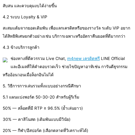
สับสน และควบคุมงบได้ง่ายขึ้น
4.2 ระบบ Loyalty & VIP
สะสมแต้มจากยอดเดิมพัน เพื่อแลกเครดิตหรือของรางวัล ระดับ VIP อยาก
ได้สิทธิพิเศษยกตัวอย่างเช่น บริการเฉพาะหรืออัตราคืนยอดที่ดีมากกว่า
4.3 ข้างบริการลูกค้า
ช่องทางที่ดีควรรวม Live Chat,
m4new เครดิตฟรี
LINE Official
และอีเมลที่ให้คำตอบรวดเร็ว ช่วยไขปัญหาอาทิเช่น การันตีธุรกรรม
หรืออ้อนวอนเมื่อล็อกอินไม่ได้
5. วิธีการการเล่นรวมทั้งแบบอย่างกรณีศึกษา
5.1 แผนแบ่งพอร์ต 50-30-20 สำหรับผู้ริเริ่ม
50% — สล็อตที่มี RTP ≥ 96.5% (ย้ำเล่นยาว)
30% — คาสิโนสด (เดิมพันแบบมีวินัย)
20% — กีฬา/อีสปอร์ต (เลือกตลาดที่วิเคราะห์ได้)