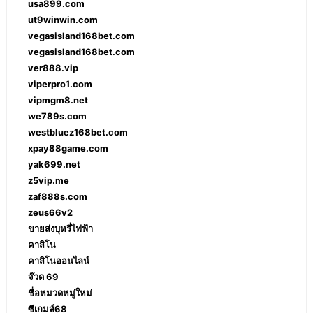
usa899.com
ut9winwin.com
vegasisland168bet.com
vegasisland168bet.com
ver888.vip
viperpro1.com
vipmgm8.net
we789s.com
westbluez168bet.com
xpay88game.com
yak699.net
z5vip.me
zaf888s.com
zeus66v2
ขายส่งบุหรี่ไฟฟ้า
คาสิโน
คาสิโนออนไลน์
จ๊วด 69
ชื่อหมวดหมู่ใหม่
ซีเกมส์68