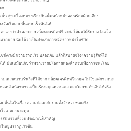
อนที่ แจ็คพอตใหญ่ เริ่มปรากฏ
แตก
ั้น จู่ๆเครื่องหมายเรียงกันเต็มหน้าหน้าจอ พร้อมด้วยเสียง
วัลเริ่มมากขึ้นแบบเร็วทันใจ!
ายตาเลยว่าคำตอบจาก สล็อตเครดิตฟรี จะก่อให้ผมได้รับรางวัลแจ็ค
ว้มากมาย นับได้ว่าเป็นประสบการณ์คราวหนึ่งในชีวิต
ซต์ตรงมีความรวดเร็ว ปลอดภัย แล้วก็สบายจริงๆความรู้สึกที่ได้
งได้ มันเหมือนกับว่าพวกเราสบโอกาสทองสำหรับเพื่อการชนะโดย
ามสนุกสนานร่าเริงที่ได้จาก สล็อตเครดิตฟรีล่าสุด ไม่ใช่แค่การชนะ
สล็อตออนไลน์สามารถเป็นเรื่องสนุกสนานและมอบโอกาสทำเงินได้จริง
่นอกมั่นใจในเรื่องความปลอดภัยรวมทั้งจังหวะชนะจริง
้าใจเกมก่อนลงทุน
การสปินรวมทั้งงบประมาณก็สำคัญ
ตใหญ่ปรากฏเร็วขึ้น