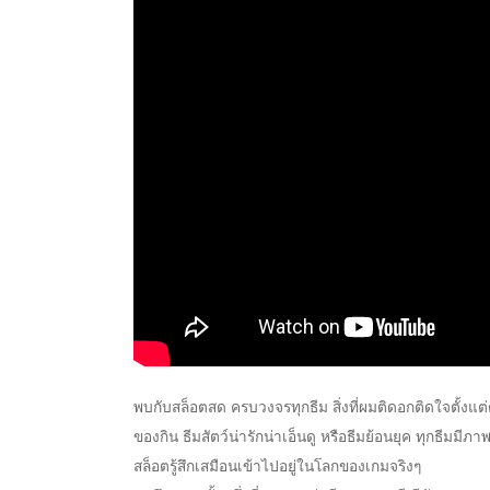
พบกับสล็อตสด ครบวงจรทุกธีม สิ่งที่ผมติดอกติดใจตั้งแ
ของกิน ธีมสัตว์น่ารักน่าเอ็นดู หรือธีมย้อนยุค ทุกธีมม
สล็อตรู้สึกเสมือนเข้าไปอยู่ในโลกของเกมจริงๆ