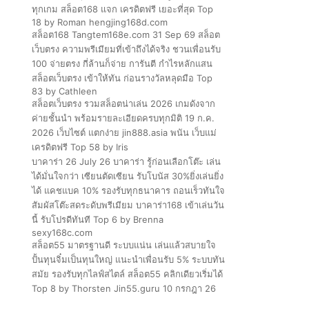
ทุกเกม สล็อต168 แจก เครดิตฟรี เยอะที่สุด Top
18 by Roman hengjing168d.com
สล็อต168 Tangtem168e.com 31 Sep 69 สล็อต
เว็บตรง ความพรีเมียมที่เข้าถึงได้จริง ชวนเพื่อนรับ
100 จ่ายตรง กี่ล้านก็จ่าย การันตี กำไรหลักแสน
สล็อตเว็บตรง เข้าให้ทัน ก่อนรางวัลหลุดมือ Top
83 by Cathleen
สล็อตเว็บตรง รวมสล็อตน่าเล่น 2026 เกมดังจาก
ค่ายชั้นนำ พร้อมรายละเอียดครบทุกมิติ 19 ก.ค.
2026 เว็บไซต์ แตกง่าย jin888.asia พนัน เว็บแม่
เครดิตฟรี Top 58 by Iris
บาคาร่า 26 July 26 บาคาร่า รู้ก่อนเลือกโต๊ะ เล่น
ได้มั่นใจกว่า เซียนตัดเซียน รับโบนัส 30%ยิ่งเล่นยิ่ง
ได้ แคชแบค 10% รองรับทุกธนาคาร ถอนเร็วทันใจ
สัมผัสโต๊ะสดระดับพรีเมียม บาคาร่า168 เข้าเล่นวัน
นี้ รับโปรดีทันที Top 6 by Brenna
sexy168c.com
สล็อต55 มาตรฐานดี ระบบแน่น เล่นแล้วสบายใจ
ปั้นทุนจิ๋มเป็นทุนใหญ่ แนะนำเพื่อนรับ 5% ระบบทัน
สมัย รองรับทุกไลฟ์สไตล์ สล็อต55 คลิกเดียวเริ่มได้
Top 8 by Thorsten Jin55.guru 10 กรกฎา 26