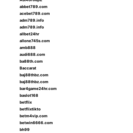
abbet789.com
acebet789.com
adm789.info
adm789.info
allbet24hr
allone745s.com
amb888
audi688.com
ba88th.com
Baccarat
baj88thbz.com
baj88thbz.com
bar4game24hr.com
baslot168
betflix
betflixtikto
betm4vip.com
betwin6666.com
bh99