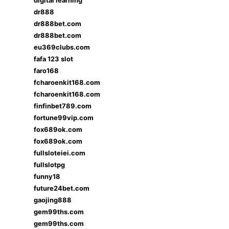
digital learning
dr888
dr888bet.com
dr888bet.com
eu369clubs.com
fafa 123 slot
faro168
fcharoenkit168.com
fcharoenkit168.com
finfinbet789.com
fortune99vip.com
fox689ok.com
fox689ok.com
fullsloteiei.com
fullslotpg
funny18
future24bet.com
gaojing888
gem99ths.com
gem99ths.com