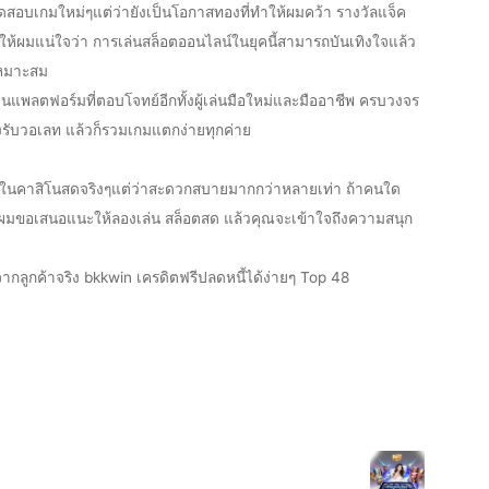
้ทดสอบเกมใหม่ๆแต่ว่ายังเป็นโอกาสทองที่ทำให้ผมคว้า รางวัลแจ็ค
ห้ผมแน่ใจว่า การเล่นสล็อตออนไลน์ในยุคนี้สามารถบันเทิงใจแล้ว
เหมาะสม
แพลตฟอร์มที่ตอบโจทย์อีกทั้งผู้เล่นมือใหม่และมืออาชีพ ครบวงจร
งรับวอเลท แล้วก็รวมเกมแตกง่ายทุกค่าย
ับเล่นในคาสิโนสดจริงๆแต่ว่าสะดวกสบายมากกว่าหลายเท่า ถ้าคนใด
 ผมขอเสนอแนะให้ลองเล่น สล็อตสด แล้วคุณจะเข้าใจถึงความสนุก
จากลูกค้าจริง bkkwin เครดิตฟรีปลดหนี้ได้ง่ายๆ Top 48