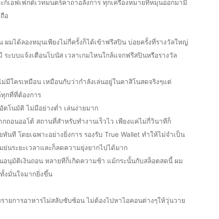
ละก็เอฟเฟกต์เวทมนตร์คาถาอลังการ ทุกเครื่องหมายที่หมุนออกมามี
ถือ
ผมได้ลองหมุนเพียงไม่กี่ครั้งก็ได้เข้าฟรีสปิน บ่อยครั้งที่รางวัลใหญ่
ยิ่งมี ระบบแจ้งเตือนโบนัส เวลาเกมไหนใกล้แจกฟรีสปินหรือรางวัล
่มีใครเหมือน เหมือนกับว่ากำลังเล่นอยู่ในคาสิโนสดจริงๆแต่
ุกที่ที่ต้องการ
ตโนมัติ ไม่มีอย่างต่ำ เล่นง่ายมาก
ากถอนออโต้ สถานที่สำหรับทำงานเร็วไว เพียงแค่ไม่กี่วินาทีก็
ทันที โดยเฉพาะอย่างยิ่งการ รองรับ True Wallet ทำให้ไม่จำเป็น
ให้ผมย่นระยะเวลาและก็ลดความยุ่งยากไปได้มาก
นอนุมัติเงินถอน หลายทีก็เกิดความช้า แม้กระนั้นกับสล็อตสดนี้ ผม
้งมั่นใจมากยิ่งขึ้น
บบรายการอาหารไม่สลับซับซ้อน ไม่ต้องไปหาไอคอนต่างๆให้วุ่นวาย